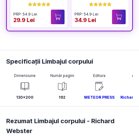
PRP: 54.9 Lei
PRP: 54.9 Lei
P
29.9 Lei
34.9 Lei
3
Specificații Limbajul corpului
Dimensiune
Număr pagini
Editura
Aut
130x200
192
METEOR PRESS
Richard 
Rezumat Limbajul corpului -
Richard
Webster