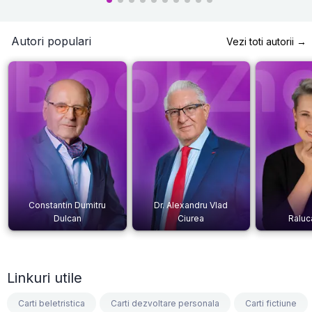
Autori populari
Vezi toti autorii →
Constantin Dumitru
Dr. Alexandru Vlad
Dulcan
Ciurea
Raluc
Linkuri utile
Carti beletristica
Carti dezvoltare personala
Carti fictiune