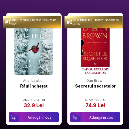
Gala Premilor Literare Bookzone
Gala Premilor Literare Bookzone
#1
#2
2025
2025
Ariel Lawhon
Dan Brown
Râul Înghețat
Secretul secretelor
PRP: 59.9 Lei
PRP: 129 Lei
32.9 Lei
74.9 Lei
Adaugă în coș
Adaugă în coș