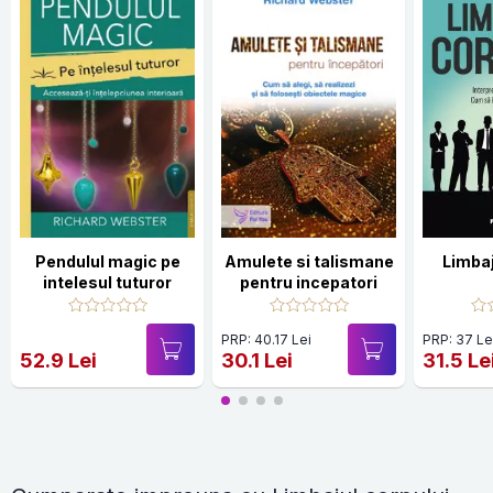
Pendulul magic pe
Amulete si talismane
Limbaj
intelesul tuturor
pentru incepatori
PRP: 40.17 Lei
PRP: 37 Le
52.9 Lei
30.1 Lei
31.5 Le