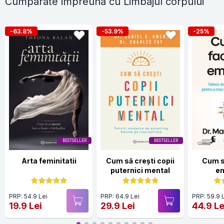
Cumparate impreuna cu Limbajul corpului
-63.8%
-53.9%
-25%
BESTSELLER
BESTSELLER
Arta feminitatii
Cum să crești copii
Cum s
puternici mental
em
PRP: 54.9 Lei
PRP: 64.9 Lei
PRP: 59.9 
19.9 Lei
29.9 Lei
44.9 Le