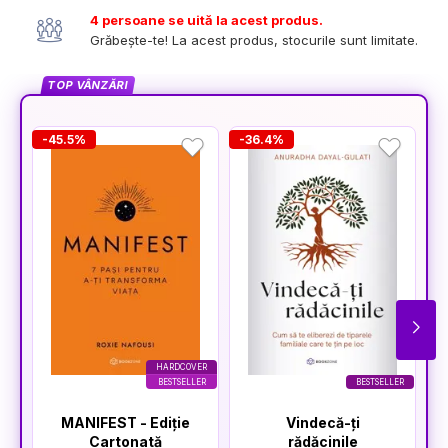
4 persoane se uită la acest produs.
Grăbește-te! La acest produs, stocurile sunt limitate.
TOP VÂNZĂRI
-45.5%
-36.4%
-
HARDCOVER
BESTSELLER
BESTSELLER
MANIFEST - Ediție
Vindecă-ți
Cartonată
rădăcinile