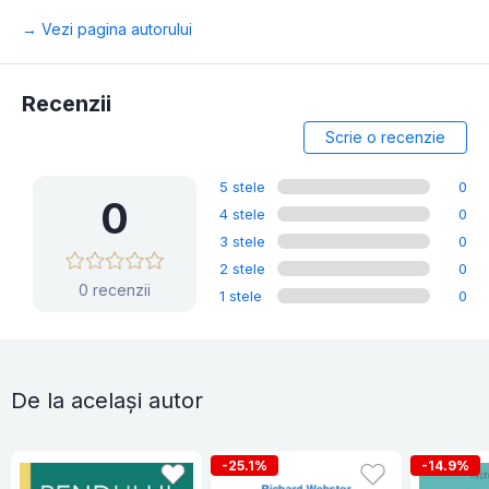
→ Vezi pagina autorului
Recenzii
Scrie o recenzie
5 stele
0
0
4 stele
0
3 stele
0
2 stele
0
0 recenzii
1 stele
0
De la același autor
-25.1%
-14.9%