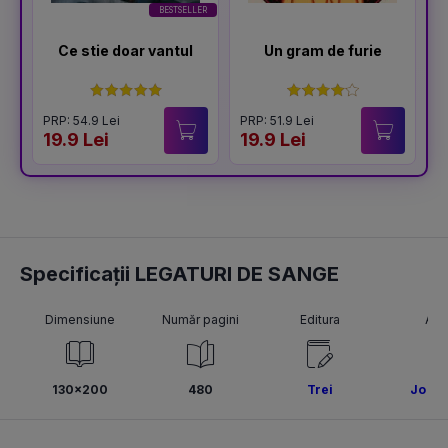
BESTSELLER
Ce stie doar vantul
Un gram de furie
PRP: 54.9 Lei
PRP: 51.9 Lei
P
19.9 Lei
19.9 Lei
1
Specificații LEGATURI DE SANGE
Dimensiune
Număr pagini
Editura
Aut
130x200
480
Trei
Jo Ne