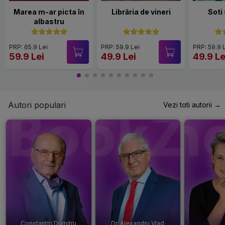
Marea m-ar picta în
Librăria de vineri
Soti
albastru
PRP: 65.9 Lei
PRP: 59.9 Lei
PRP: 59.9 
59.9 Lei
49.9 Lei
49.9 Le
Autori populari
Vezi toti autorii →
Constantin Dumitru
Dr. Alexandru Vlad