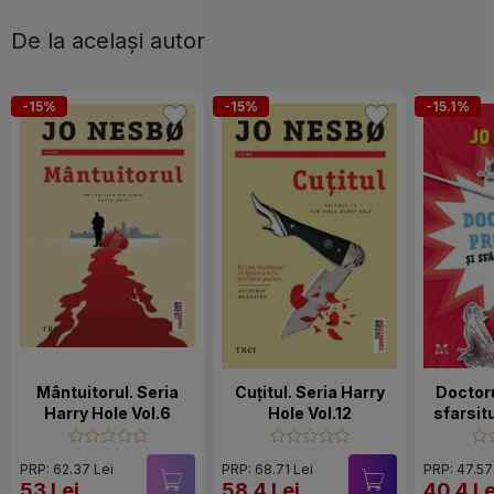
De la același autor
-15%
-15%
-15.1%
Mântuitorul. Seria
Cuțitul. Seria Harry
Doctoru
Harry Hole Vol.6
Hole Vol.12
sfarsitu
PRP: 62.37 Lei
PRP: 68.71 Lei
PRP: 47.57
53 Lei
58.4 Lei
40.4 Le