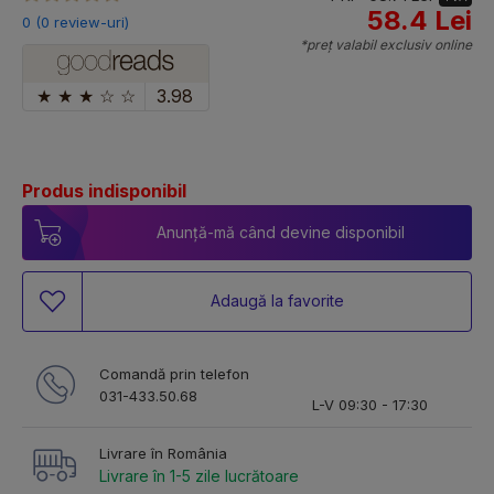
58.4 Lei
0 (0 review-uri)
*preț valabil exclusiv online
★
★
★
☆
☆
3.98
Produs indisponibil
Anunță-mă când devine disponibil
Adaugă la favorite
Comandă prin telefon
031-433.50.68
L-V 09:30 - 17:30
Livrare în România
Livrare în 1-5 zile lucrătoare