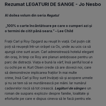
Rezumat LEGATURI DE SANGE -
Jo Nesbo
Al doilea volum din seria 
Regatul
 „100% o carte încântătoare pe care o cumperi azi și 
o termini de citit până seara.” – Lee Child
Frații Carl și Roy Opgard au reușit în viață. Cel puțin cât 
poți să reușești într-un orășel ca Os, unde au ucis ca să 
ajungă cine sunt acum. Carl administrează hotelul elegant 
din oraș, în timp ce Roy are planuri ambițioase pentru un 
parc de distracții. Viața e bună la vârf, însă șeriful local e 
cu ochii pe ei. Kurt Olsen crede că are dovezi noi, care 
să demonstreze implicarea fraților în mai multe 
crime, însă Carl și Roy sunt învățați să-și acopere urmele 
și nu se tem să se murdărească pe mâini. Iar numărul 
cadavrelor riscă să tot crească. 
Legături de sânge 
e un 
roman de suspans exploziv despre familie, loialitate și 
eforturile pe care e dispus cineva să le facă pentru ele.