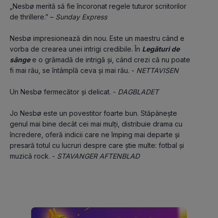
„Nesbø merită să fie încoronat regele tuturor scriitorilor 
de thrillere.” – 
Sunday Express
Nesbø impresionează din nou. Este un maestru când e 
vorba de crearea unei intrigi credibile. În 
Legături de 
sânge
 e o grămadă de intrigă și, când crezi că nu poate 
fi mai rău, se întâmplă ceva și mai rău. - 
NETTAVISEN
Un Nesbø fermecător și delicat. - 
DAGBLADET
Jo Nesbø este un povestitor foarte bun. Stăpânește 
genul mai bine decât cei mai mulți, distribuie drama cu 
încredere, oferă indicii care ne împing mai departe și 
presară totul cu lucruri despre care știe multe: fotbal și 
muzică rock. - 
STAVANGER AFTENBLAD