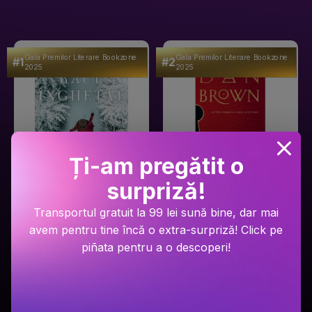
Gala Premilor Literare Bookzone
Gala Premilor Literare Bookzone
#1
#2
2025
2025
Ți-am pregătit o
surpriză!
Ariel Lawhon
Dan Brown
Transportul gratuit la 99 lei sună bine, dar mai
Râul Înghețat
Secretul secretelor
avem pentru tine încă o extra-surpriză! Click pe
piñata pentru a o descoperi!
PRP: 59.9 Lei
PRP: 129 Lei
49.9 Lei
94.9 Lei
Adaugă în coș
Adaugă în coș