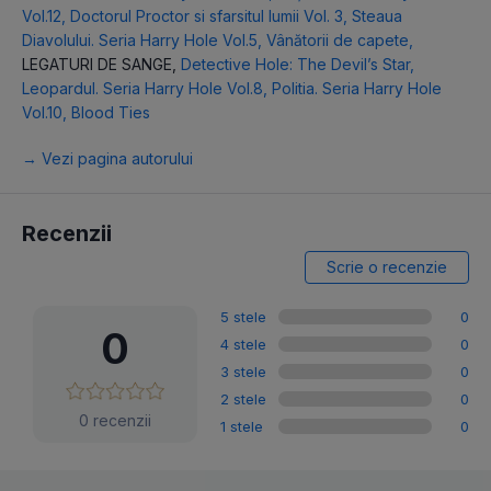
Vol.12
,
Doctorul Proctor si sfarsitul lumii Vol. 3
,
Steaua
Diavolului. Seria Harry Hole Vol.5
,
Vânătorii de capete
,
LEGATURI DE SANGE
,
Detective Hole: The Devil’s Star
,
Leopardul. Seria Harry Hole Vol.8
,
Politia. Seria Harry Hole
Vol.10
,
Blood Ties
→ Vezi pagina autorului
Recenzii
Scrie o recenzie
5 stele
0
0
4 stele
0
3 stele
0
2 stele
0
0 recenzii
1 stele
0