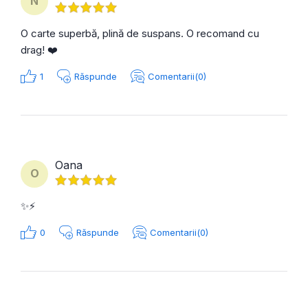
N
O carte superbă, plină de suspans. O recomand cu
drag! ❤️
1
Răspunde
Comentarii(0)
Oana
O
✨⚡️
0
Răspunde
Comentarii(0)