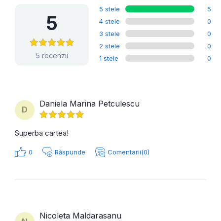
5 stele
5
5
4 stele
0
3 stele
0
2 stele
0
5 recenzii
1 stele
0
Daniela Marina Petculescu
D
Superba cartea!
0
Răspunde
Comentarii(0)
Nicoleta Maldarasanu