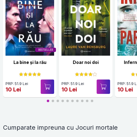
BESTSELLER
La bine și la rău
Doar noi doi
Infern
PRP: 51.9 Lei
PRP: 51.9 Lei
PRP: 51.9 L
10 Lei
10 Lei
10 Lei
Cumparate impreuna cu Jocuri mortale