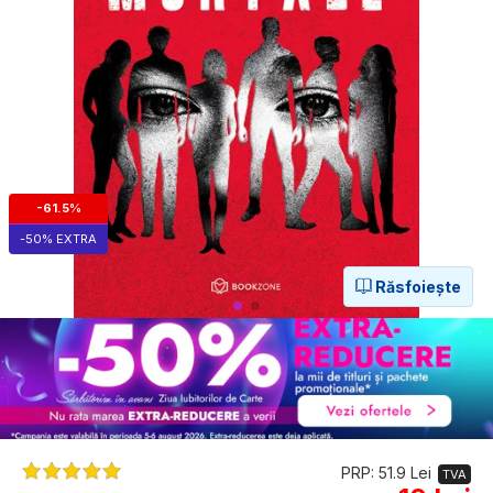
-61.5%
-50% EXTRA
Răsfoiește
PRP: 51.9 Lei
TVA