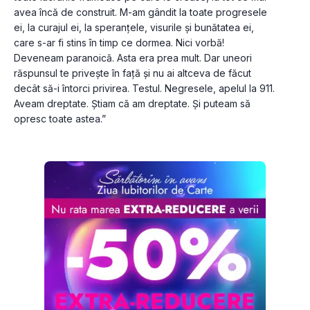
avea încă de construit. M-am gândit la toate progresele 
ei, la curajul ei, la speranțele, visurile și bunătatea ei, 
care s-ar fi stins în timp ce dormea. Nici vorbă! 
Deveneam paranoică. Asta era prea mult. Dar uneori 
răspunsul te privește în față și nu ai altceva de făcut 
decât să-i întorci privirea. Testul. Negresele, apelul la 911. 
Aveam dreptate. Știam că am dreptate. Și puteam să 
opresc toate astea.
”