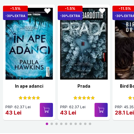
-1.5%
-1.5%
-11.5%
-30% EXTRA
-30% EXTRA
-30% EXTR
In ape adanci
Prada
Bird B
PRP: 62.37 Lei
PRP: 62.37 Lei
PRP: 45.35
43 Lei
43 Lei
28.1 Le