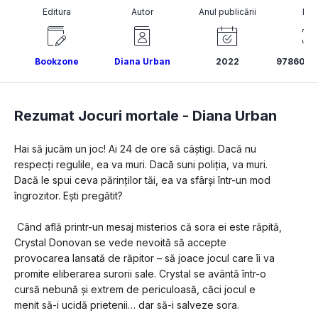
Editura
Autor
Anul publicării
ISB
Bookzone
Diana Urban
2022
9786069
Rezumat Jocuri mortale -
Diana Urban
Hai să jucăm un joc! Ai 24 de ore să câștigi. Dacă nu 
respecți regulile, ea va muri. Dacă suni poliția, va muri. 
Dacă le spui ceva părinților tăi, ea va sfârși într-un mod 
îngrozitor. Ești pregătit?
 Când află printr-un mesaj misterios că sora ei este răpită, 
Crystal Donovan se vede nevoită să accepte 
provocarea lansată de răpitor – să joace jocul care îi va 
promite eliberarea surorii sale. Crystal se avântă într-o 
cursă nebună și extrem de periculoasă, căci jocul e 
menit să-i ucidă prietenii… dar să-i salveze sora. 