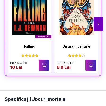
BESTSELLER
Falling
Un gram de furie
PRP: 51.9 Lei
PRP: 51.9 Lei
P
10 Lei
9.9 Lei
1
Specificații Jocuri mortale