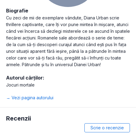
Biografie
Cu zeci de mii de exemplare vândute, Diana Urban scrie
thrillere captivante, care îți vor pune mintea în mișcare, atunci
când vei încerca să dezlegi misterele ce se ascund în spatele
fiecărei acțiuni. Romanele sale abordează o serie de teme:
de la cum să-ți descoperi curajul atunci când ești pus în fața
unor situații aparent fără ieșire, până la a pătrunde în mintea
celor care vor să-ți facă rău, pregătit să-i înfrunți cu toate
armele. Pătrunde și tu în universul Dianei Urban!
Autorul cărților:
Jocuri mortale
→ Vezi pagina autorului
Recenzii
Scrie o recenzie