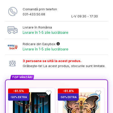
Comandă prin telefon
031-433.50.68
L-V 09:30 - 17:30
Livrare în România
Livrare în 1-5 zile lucrătoare
Ridicare din Easybox
Livrare în 1-5 zile lucrătoare
3 persoane se uită la acest produs.
Grăbește-te! La acest produs, stocurile sunt limitate.
TOP VÂNZĂRI
-61.5%
-61.8%
-50% EXTRA
-50% EXTRA
-5