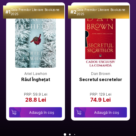
Gala Premilor Literare Bookzone
Gala Premilor Literare Bookzone
#1
#2
2025
2025
Ariel Lawhon
Dan Brown
Râul Înghețat
Secretul secretelor
PRP: 59.9 Lei
PRP: 129 Lei
28.8 Lei
74.9 Lei
Adaugă în coș
Adaugă în coș