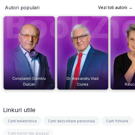
Autori populari
Vezi toti autorii →
Constantin Dumitru
Dr. Alexandru Vlad
Dulcan
Ciurea
Raluc
Linkuri utile
Carti beletristica
Carti dezvoltare personala
Carti fictiune
Carti horror (de groaza)