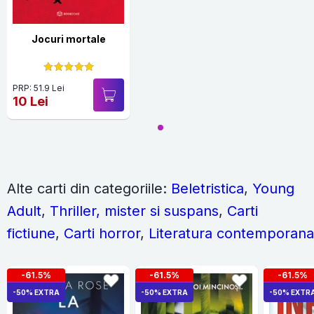
Jocuri mortale
PRP: 51.9 Lei
10 Lei
Alte carti din categoriile:
Beletristica
,
Young
Adult
,
Thriller, mister si suspans
,
Carti
fictiune
,
Carti horror
,
Literatura contemporana
-61.5%
-61.5%
-61.5%
-50% EXTRA
-50% EXTRA
-50% EXTR