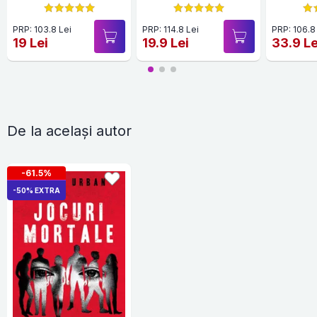
Jocu
PRP: 103.8 Lei
PRP: 114.8 Lei
PRP: 106.8
19 Lei
19.9 Lei
33.9 Le
De la același autor
-61.5%
-50% EXTRA