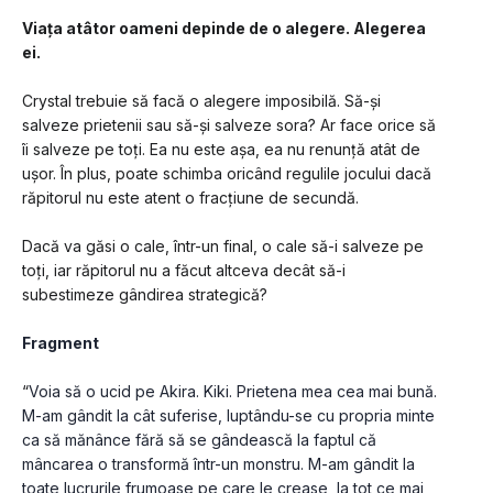
Viața atâtor oameni depinde de o alegere. Alegerea 
ei.
Crystal trebuie să facă o alegere imposibilă. Să-și 
salveze prietenii sau să-și salveze sora? Ar face orice să 
îi salveze pe toți. Ea nu este așa, ea nu renunță atât de 
ușor. În plus, poate schimba oricând regulile jocului dacă 
răpitorul nu este atent o fracțiune de secundă. 
Dacă va găsi o cale, într-un final, o cale să-i salveze pe 
toți, iar răpitorul nu a făcut altceva decât să-i 
subestimeze gândirea strategică?
Fragment
“
Voia să o ucid pe Akira. Kiki. Prietena mea cea mai bună. 
M-am gândit la cât suferise, luptându-se cu propria minte 
ca să mănânce fără să se gândească la faptul că 
mâncarea o transformă într-un monstru. M-am gândit la 
toate lucrurile frumoase pe care le crease, la tot ce mai 