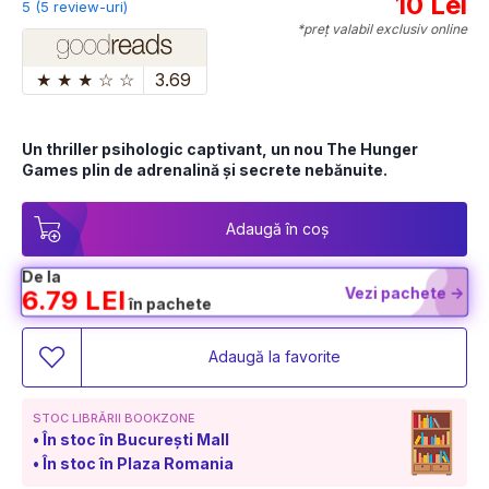
10 Lei
5 (5 review-uri)
*preț valabil exclusiv online
★
★
★
☆
☆
3.69
Un thriller psihologic captivant, un nou The Hunger 
Games plin de adrenalină și secrete nebănuite.
Adaugă în coș
De la
Vezi pachete ->
6.79 LEI
în pachete
Adaugă la favorite
STOC LIBRĂRII BOOKZONE
În stoc în București Mall
În stoc în Plaza Romania