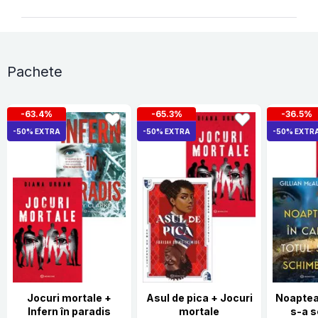
Pachete
-63.4%
-65.3%
-36.5%
-50% EXTRA
-50% EXTRA
-50% EXTR
Jocuri mortale +
Asul de pica + Jocuri
Noaptea 
Infern în paradis
mortale
s-a 