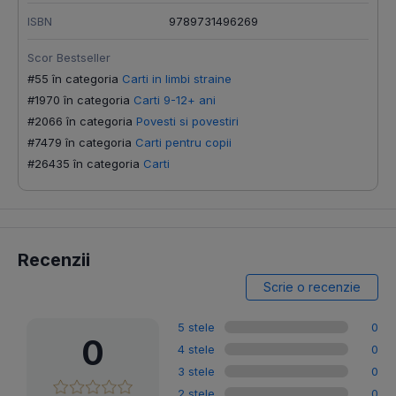
ISBN
9789731496269
Scor Bestseller
#55 în categoria
Carti in limbi straine
#1970 în categoria
Carti 9-12+ ani
#2066 în categoria
Povesti si povestiri
#7479 în categoria
Carti pentru copii
#26435 în categoria
Carti
Recenzii
Scrie o recenzie
5 stele
0
0
4 stele
0
3 stele
0
2 stele
0