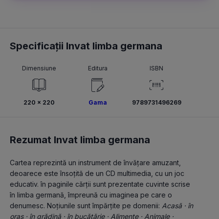
Specificații Invat limba germana
Dimensiune
Editura
ISBN
220 × 220
Gama
9789731496269
Rezumat Invat limba germana
Cartea reprezintă un instrument de învățare amuzant, 
deoarece este însoțită de un CD multimedia, cu un joc 
educativ. în paginile cărții sunt prezentate cuvinte scrise 
în limba germană, împreună cu imaginea pe care o 
denumesc. Noțiunile sunt împărțite pe domenii: 
Acasă · în 
oraș · în grădină · în bucătărie · Alimente · Animale · 