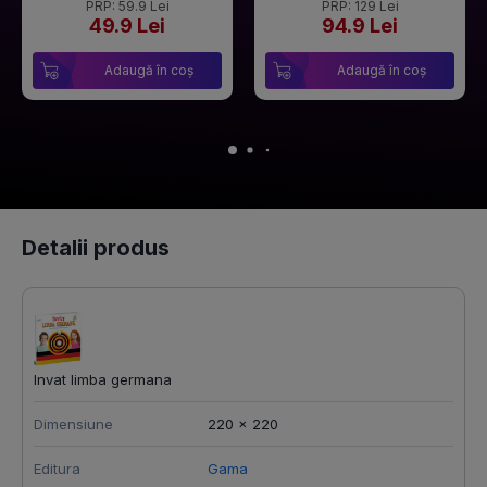
PRP: 59.9 Lei
PRP: 129 Lei
49.9 Lei
94.9 Lei
Adaugă în coș
Adaugă în coș
Detalii produs
Invat limba germana
Dimensiune
220 × 220
Editura
Gama