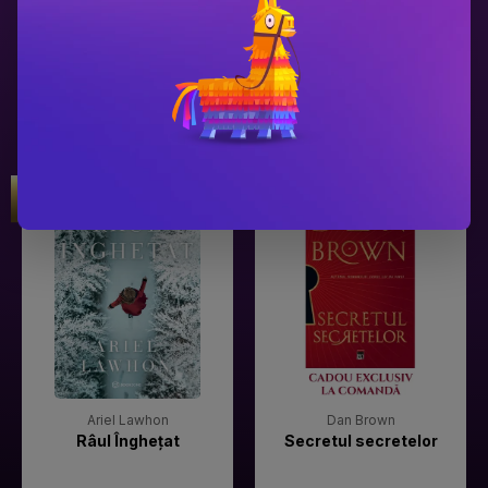
Gala Premilor Literare Bookzone
Gala Premilor Literare Bookzone
#1
#2
2025
2025
Ariel Lawhon
Dan Brown
Râul Înghețat
Secretul secretelor