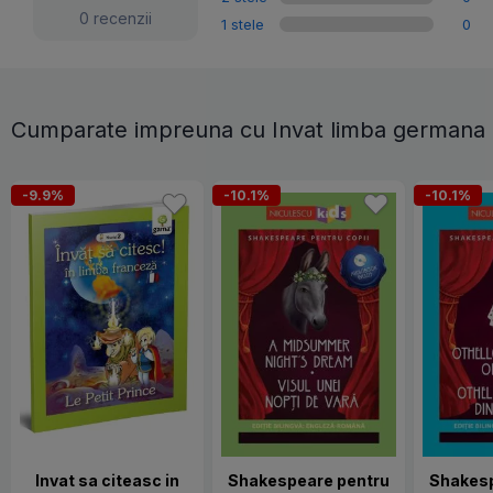
0 recenzii
1 stele
0
Cumparate impreuna cu Invat limba germana
-9.9%
-10.1%
-10.1%
Invat sa citeasc in
Shakespeare pentru
Shakesp