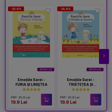
-35.6%
-35.6%
-
BESTSELLER
BESTSELLER
Emoțiile Sarei -
Emoțiile Sarei -
FURIA ȘI LINIȘTEA
TRISTEȚEA ȘI
BUCURIA
PRP: 30.9 Lei
PRP: 30.9 Lei
P
19.9 Lei
19.9 Lei
1