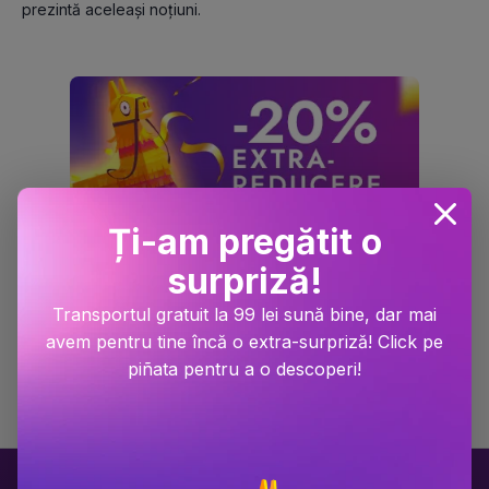
prezintă aceleași noțiuni.
Ți-am pregătit o
surpriză!
Transportul gratuit la 99 lei sună bine, dar mai
avem pentru tine încă o extra-surpriză! Click pe
piñata pentru a o descoperi!