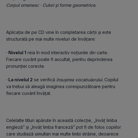
Corpul omenesc · Culori și forme geometrice.
Aplicația de pe CD vine în completarea cărții și este 
structurată pe mai multe niveluri de învățare:
· Nivelul 1
 reia în mod interactiv noțiunile din carte. 
Fiecare cuvânt poate fi ascultat, pentru deprinderea 
pronunției corecte.
· La nivelul 2
 se verifică 
însușirea vocabularului.
 Copilul 
va trebui să aleagă imaginea corespunzătoare pentru 
fiecare cuvânt învățat.
Celelalte titluri apărute în această colecție, „învăț limba 
engleză” și „învăț limba franceză” pot fi de folos copiilor 
care studiază simultan mai multe limbi străine, deoarece 