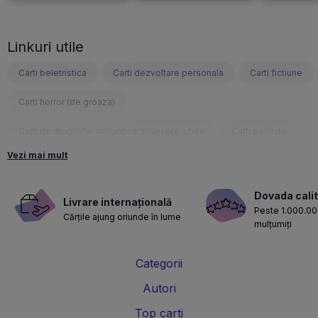
Linkuri utile
Carti beletristica
Carti dezvoltare personala
Carti fictiune
Carti horror (de groaza)
Carti de dragoste, romantice si despre iubire
Carti politiste
Vezi mai mult
Carti fantasy
Carti psihologice
Carti nutritie, sanatate si de slabit
Carti diete
Dovada calit
Livrare internațională
Peste 1.000.000
Cărțile ajung oriunde în lume
Carti despre sarcina si nastere
Carti educatie financiara
mulțumiți
Carti management si leadership
Carti marketing si vanzari
Categorii
Carti de istorie
Carti pentru copii
Carti Parintele Necula
Autori
Carti Dr. Alexandru Ciurea
Carti Parintele Vasile Ioana
Top carti