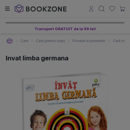
Transport GRATUIT de la 99 lei!
Carti
Carti pentru copii
Povesti si povestiri
Carti in li
Invat limba germana