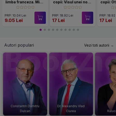
limba franceza. Micul
copii: Visul unei nopți
copii: O
print
de vară (Ediție
din Ven
bilingvă, incl.
bili
PRP: 10.04 Lei
PRP: 18.92 Lei
PRP: 18.92
Audiobook)
Aud
9.05 Lei
17 Lei
17 Lei
Autori populari
Vezi toti autorii →
Constantin Dumitru
Dr. Alexandru Vlad
Dulcan
Ciurea
Raluc