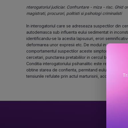
nterogatoriul judiciar. Confruntare - miza - risc. Ghid or
magistrati, procurori, politisti si psihologi criminalisti
In interogatoriul care se adreseaza suspectilor din cerc
autodemasca sub influenta eului sedimentat in inconstient
identificandu-se la acestia lapsusuri, erori semnificativ
deformarea unor expresii etc. De modul in care sunt iden
comportamentul suspectilor aceste simptomatici ale su
cercetari, punctarea pretabililor in cercul banuitilor, c
Conditia interogatoriului psihanalitic este realizarea a
obtine starea de confienta, permitand eului social - m
Tr
tensiunile refulate prin actul marturisirii, acceptarii com