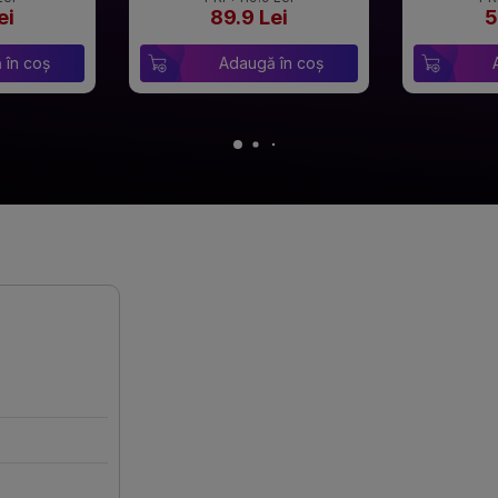
ei
89.9 Lei
5
 în coș
Adaugă în coș