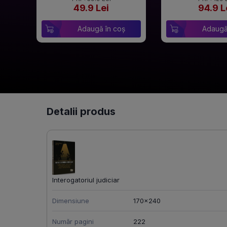
49.9 Lei
94.9 L
Adaugă în coș
Adaugă
Detalii produs
Interogatoriul judiciar
Dimensiune
170x240
Număr pagini
222