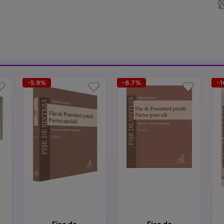
-5.9%
-6.7%
-