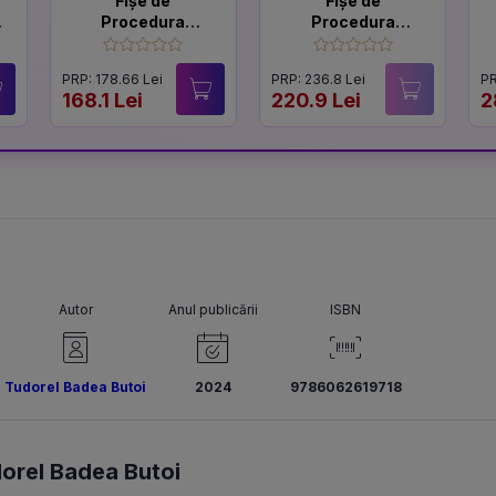
Fișe de
Fișe de
Procedura
Procedura
penala. Partea
penala. Partea
speciala
generala
PRP: 178.66 Lei
PRP: 236.8 Lei
PR
168.1 Lei
220.9 Lei
2
Autor
Anul publicării
ISBN
Tudorel Badea Butoi
2024
9786062619718
orel Badea Butoi