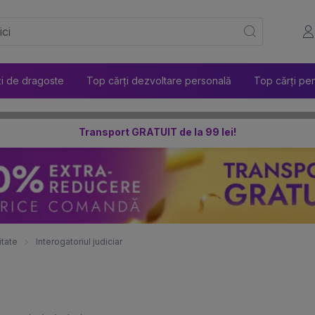
ți de dragoste
Top cărți dezvoltare personală
Top cărți pen
Transport GRATUIT de la 99 lei!
itate
Interogatoriul judiciar