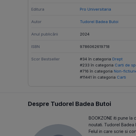
Editura
Pro Universitaria
Autor
Tudorel Badea Butoi
Anul publicării
2024
ISBN
9786062619718
Scor Bestseller
#34 în categoria
Drept
#233 în categoria
Carti de sp
#716 în categoria
Non-fictiun
#11441 în categoria
Carti
Despre Tudorel Badea Butoi
BOOKZONE iti pune la dis
noutati. Tudorel Badea 
Felul in care scrie si 