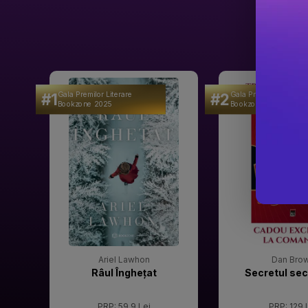
#1
#2
Gala Premilor Literare
Gala Premilor Literare
Bookzone 2025
Bookzone 2025
Ariel Lawhon
Dan Bro
Râul Înghețat
Secretul sec
PRP: 59.9 Lei
PRP: 129 