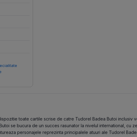
ecialitate
e
pozitie toate cartile scrise de catre Tudorel Badea Butoi inclusiv vol
Butoi se bucura de un succes rasunator la nivelul international, cu z
contureaza personajele reprezinta principalele atuuri ale Tudorel Bad