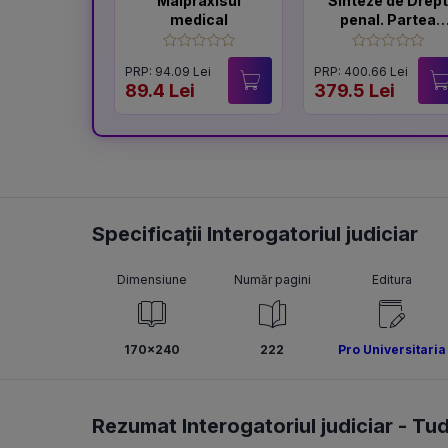
Malpraxisul
Sinteze de Drept
medical
penal. Partea
speciala Vol.1 +
Vol.2 (editia a 6-
PRP: 94.09 Lei
PRP: 400.66 Lei
a)
89.4 Lei
379.5 Lei
Specificații Interogatoriul judiciar
Dimensiune
Număr pagini
Editura
170x240
222
Pro Universitaria
Rezumat Interogatoriul judiciar -
Tud