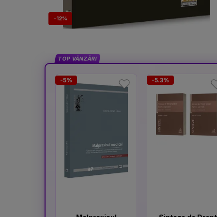
-12%
TOP VÂNZĂRI
-5%
-5.3%