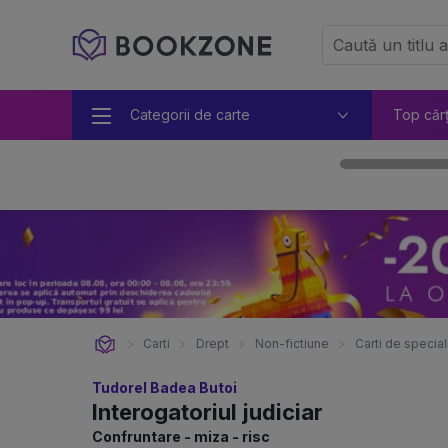
Categorii de carte
Top căr
Carti
Drept
Non-fictiune
Carti de special
Tudorel Badea Butoi
Interogatoriul judiciar
Confruntare - miza - risc