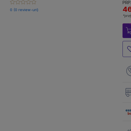
PRP:
46
0 (0 review-uri)
*preț