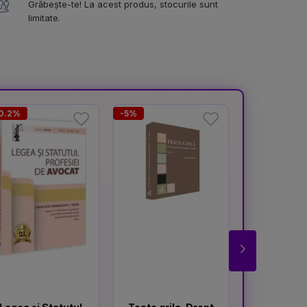
Grăbește-te! La acest produs, stocurile sunt
limitate.
10.2%
-5%
-15%