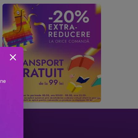
ine
!