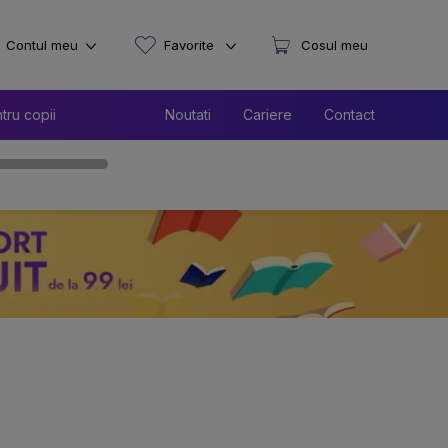
Contul meu
Favorite
Cosul meu
tru copii
Noutati
Cariere
Contact