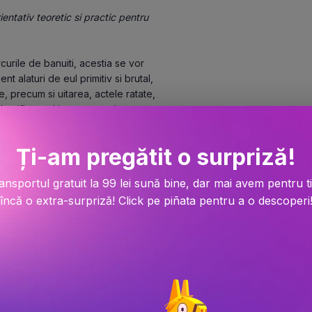
ientativ teoretic si practic pentru 
urile de banuiti, acestia se vor 
 alaturi de eul primitiv si brutal, 
e, precum si uitarea, actele ratate, 
tificate si interpretate in 
bconstientului depind: orientarea primelor 
onturarea de ipoteze si solutii corecte.
Ți-am pregătit o surpriză!
tmosferei de intimitate din care se poate 
atricei morale sa se armonizeze cu 
ansportul gratuit la 99 lei sună bine, dar mai avem pentru t
iterii faptei si a pedepsei. - Autorul
încă o extra-surpriză! Click pe piñata pentru a o descoperi