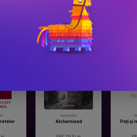
#3
#4
Gala Premilor Literare
Gala Premilor
Bookzone 2025
Bookzone 20
wn
SenLinYu
I
retelor
Alchemised
Poți și 
Lei
PRP: 119.9 Lei
PR