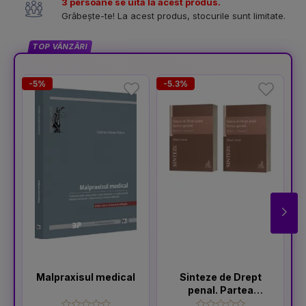
3 persoane se uită la acest produs.
Grăbește-te! La acest produs, stocurile sunt limitate.
TOP VÂNZĂRI
-5%
-5.3%
-
Malpraxisul medical
Sinteze de Drept
penal. Partea
speciala Vol.1 +