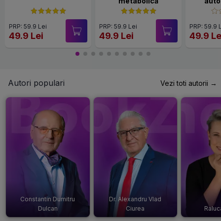
metabolică
auto
PRP: 59.9 Lei
PRP: 59.9 Lei
PRP: 59.9 
49.9 Lei
49.9 Lei
49.9 Le
Autori populari
Vezi toti autorii →
Constantin Dumitru
Dr. Alexandru Vlad
Dulcan
Ciurea
Raluc