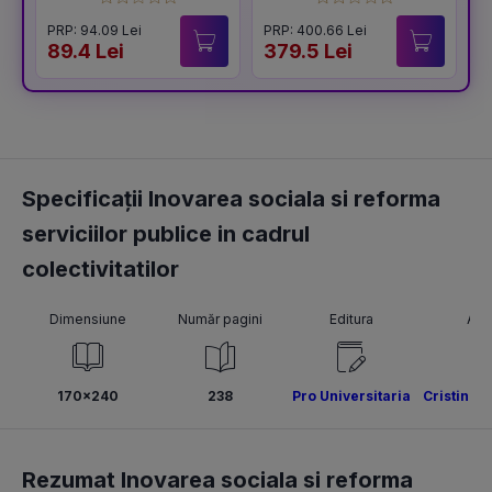
Vol.2 (editia a 6-a)
PRP: 94.09 Lei
PRP: 400.66 Lei
P
89.4 Lei
379.5 Lei
1
Specificații Inovarea sociala si reforma
serviciilor publice in cadrul
colectivitatilor
Dimensiune
Număr pagini
Editura
Aut
170x240
238
Pro Universitaria
Cristina 
Rezumat Inovarea sociala si reforma