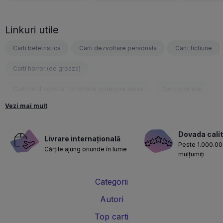
Linkuri utile
Carti beletristica
Carti dezvoltare personala
Carti fictiune
Carti horror (de groaza)
Carti de dragoste, romantice si despre iubire
Carti politiste
Vezi mai mult
Carti fantasy
Carti psihologice
Carti nutritie, sanatate si de slabit
Carti diete
Dovada calit
Livrare internațională
Peste 1.000.000
Cărțile ajung oriunde în lume
Carti despre sarcina si nastere
Carti educatie financiara
mulțumiți
Carti management si leadership
Carti marketing si vanzari
Categorii
Carti de istorie
Carti pentru copii
Carti Parintele Necula
Autori
Carti Dr. Alexandru Ciurea
Carti Parintele Vasile Ioana
Top carti