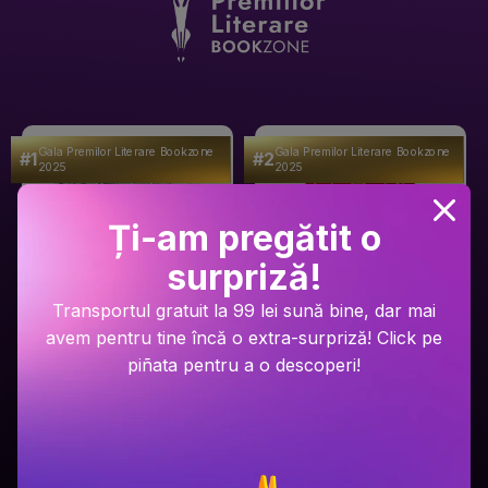
Gala Premilor Literare Bookzone
Gala Premilor Literare Bookzone
#1
#2
2025
2025
Ți-am pregătit o
surpriză!
Transportul gratuit la 99 lei sună bine, dar mai
avem pentru tine încă o extra-surpriză! Click pe
piñata pentru a o descoperi!
Ariel Lawhon
Dan Brown
Râul Înghețat
Secretul secretelor
PRP: 59.9 Lei
PRP: 129 Lei
49.9 Lei
94.9 Lei