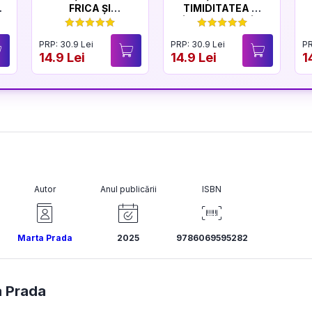
FRICA ȘI
TIMIDITATEA ȘI
CURAJUL
ÎNCREDEREA ÎN
SINE
PRP: 30.9 Lei
PRP: 30.9 Lei
PR
14.9 Lei
14.9 Lei
1
Autor
Anul publicării
ISBN
Marta Prada
2025
9786069595282
 Prada