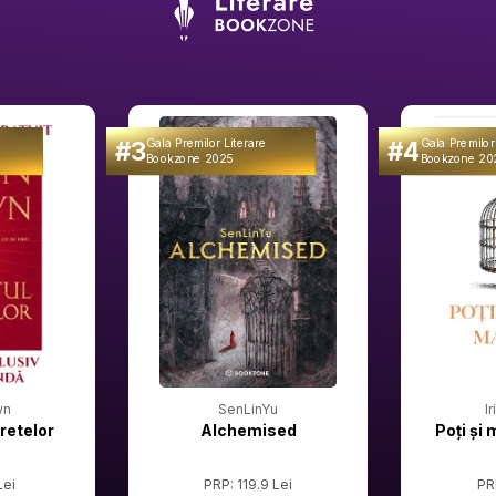
#3
#4
Gala Premilor Literare
Gala Premilor
Bookzone 2025
Bookzone 20
wn
SenLinYu
I
retelor
Alchemised
Poți și 
Lei
PRP: 119.9 Lei
PR