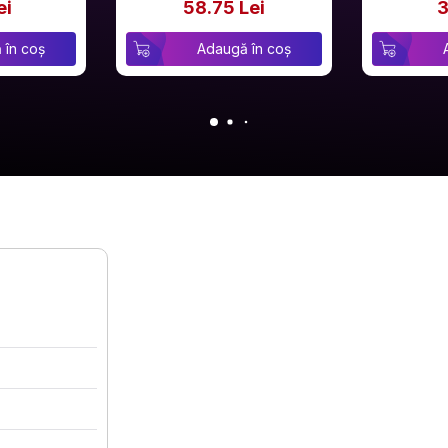
ei
58.75 Lei
3
 în coș
Adaugă în coș