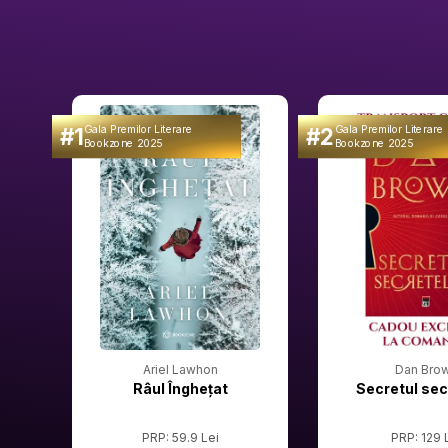
#1
#2
Gala Premilor Literare
Gala Premilor Literare
Bookzone 2025
Bookzone 2025
Ariel Lawhon
Dan Bro
Râul Înghețat
Secretul sec
PRP: 59.9 Lei
PRP: 129 