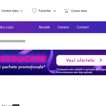
Contul meu
Favorite
Cosul meu
tru copii
Noutati
Cariere
Contact