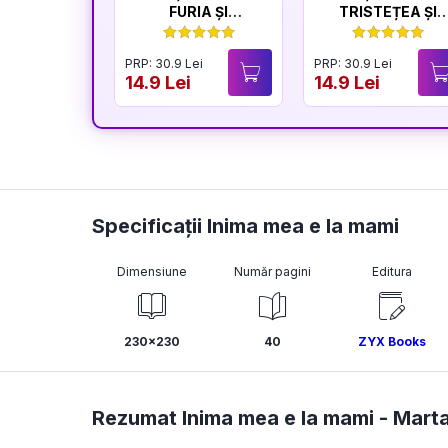
FURIA ȘI
TRISTEȚEA ȘI
LINIȘTEA
BUCURIA
PRP: 30.9 Lei
PRP: 30.9 Lei
14.9 Lei
14.9 Lei
Specificații Inima mea e la mami
Dimensiune
Număr pagini
Editura
230x230
40
ZYX Books
Rezumat Inima mea e la mami -
Marta