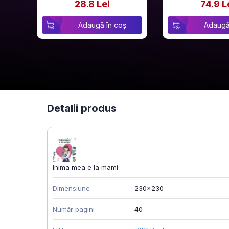
28.8 Lei
74.9 L
Adaugă în coș
Adaugă
Detalii produs
Inima mea e la mami
Dimensiune
230x230
Număr pagini
40