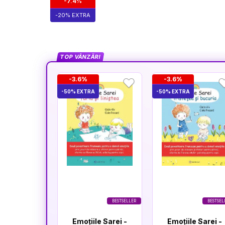
-7.4%
-20% EXTRA
TOP VÂNZĂRI
-3.6%
-3.6%
-50% EXTRA
-50% EXTRA
BESTSELLER
BESTSEL
Emoțiile Sarei -
Emoțiile Sarei -