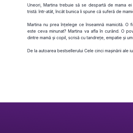
Uneori, Martina trebuie să se despartă de mama ei ș
tristă: într-atât, încât bunica îi spune că suferă de mamic
Martina nu prea înțelege ce înseamnă mamicită. O f
este ceva minunat? Martina va afla în curând. O po
dintre mamă și copil, scrisă cu tandrețe, empatie și um
De la autoarea bestsellerului Cele cinci mașinării ale iub