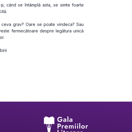
i, când se întâmplă asta, se simte foarte 
ită.
i ceva grav? Oare se poate vindeca? Sau 
veste fermecătoare despre legătura unică 
or.
irii