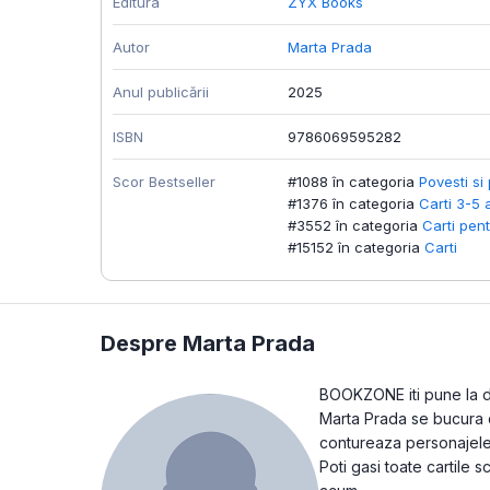
Editura
ZYX Books
Autor
Marta Prada
Anul publicării
2025
ISBN
9786069595282
Scor Bestseller
#1088 în categoria
Povesti si 
#1376 în categoria
Carti 3-5 
#3552 în categoria
Carti pent
#15152 în categoria
Carti
Despre Marta Prada
BOOKZONE iti pune la dis
Marta Prada se bucura de
contureaza personajele 
Poti gasi toate cartile 