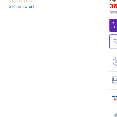
PRP:
36
0 (0 review-uri)
*preț