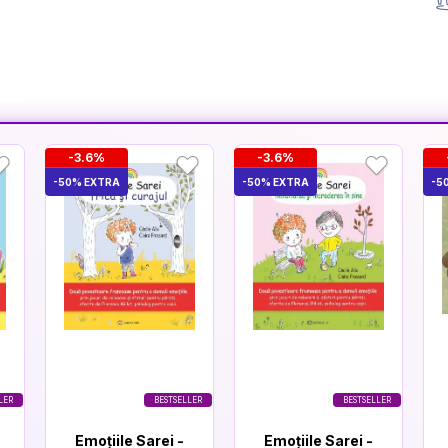
-3.6%
-3.6%
-50% EXTRA
-50% EXTRA
-5
LER
BESTSELLER
BESTSELLER
Emoțiile Sarei -
Emoțiile Sarei -