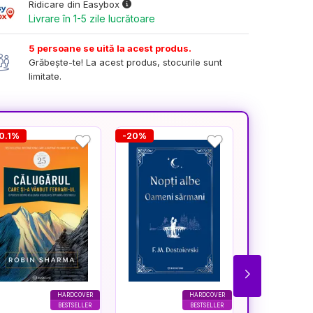
Ridicare din Easybox
Livrare în 1-5 zile lucrătoare
5 persoane se uită la acest produs.
Grăbește-te! La acest produs, stocurile sunt
limitate.
0.1%
-20%
-16.7%
HARDCOVER
HARDCOVER
BESTSELLER
BESTSELLER