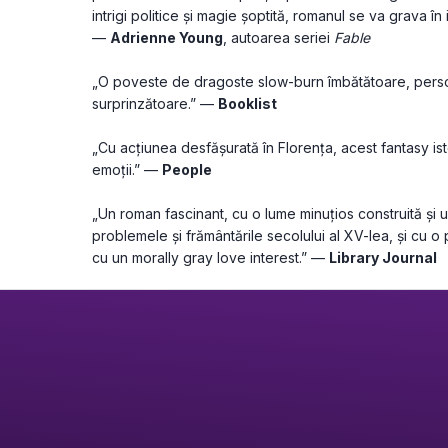
intrigi politice și magie șoptită, romanul se va grava în in
— 
Adrienne Young
, autoarea seriei 
Fable
„O poveste de dragoste slow-burn îmbătătoare, perso
surprinzătoare.” — 
Booklist
„Cu acțiunea desfășurată în Florența, acest fantasy is
emoții.” — 
People
„Un roman fascinant, cu o lume minuțios construită și un
problemele și frământările secolului al XV-lea, și cu o
cu un morally gray love interest.” — 
Library Journal