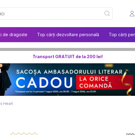
ți de dragoste
Top cărți dezvoltare personală
Top cărți pen
Transport GRATUIT de la 200 lei!
s Heart