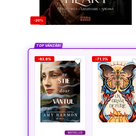
-20%
TOP VÂNZĂRI
-63.8%
-71.3%
BESTSELLER