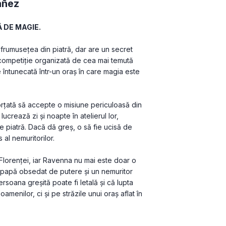
añez
 DE MAGIE.
rumusețea din piatră, dar are un secret 
o competiție organizată de cea mai temută 
 întunecată într-un oraș în care magia este 
rțată să accepte o misiune periculoasă din 
ucrează zi și noapte în atelierul lor, 
de piatră. Dacă dă greș, o să fie ucisă de 
 al nemuritorilor.
Florenței, iar Ravenna nu mai este doar o 
n papă obsedat de putere și un nemuritor 
soana greșită poate fi letală și că lupta 
menilor, ci și pe străzile unui oraș aflat în 