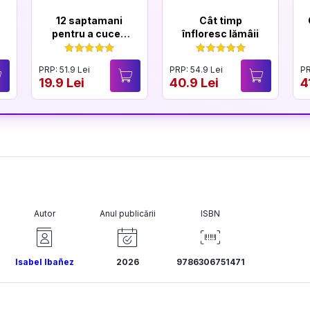
12 saptamani
Cât timp
pentru a cuceri
înfloresc lămâii
un Lord
PRP: 51.9 Lei
PRP: 54.9 Lei
PR
19.9 Lei
40.9 Lei
4
Autor
Anul publicării
ISBN
Isabel Ibañez
2026
9786306751471