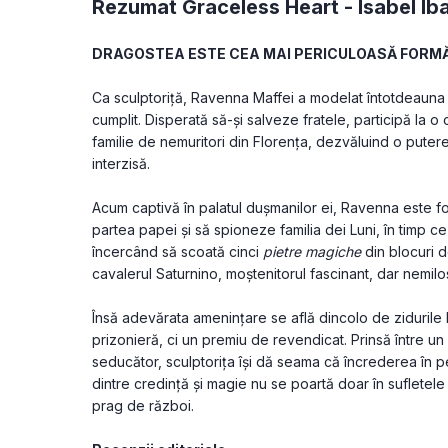
Rezumat Graceless Heart -
Isabel Ib
DRAGOSTEA ESTE CEA MAI PERICULOASĂ FORMĂ
Ca sculptoriță, Ravenna Maffei a modelat întotdeauna f
cumplit. Disperată să-și salveze fratele, participă la 
familie de nemuritori din Florența, dezvăluind o putere
interzisă.
Acum captivă în palatul dușmanilor ei, Ravenna este fo
partea papei și să spioneze familia dei Luni, în timp ce l
încercând să scoată cinci 
pietre magiche
 din blocuri 
cavalerul Saturnino, moștenitorul fascinant, dar nemilos
Însă adevărata amenințare se află dincolo de zidurile 
prizonieră, ci un premiu de revendicat. Prinsă între u
seducător, sculptorița își dă seama că încrederea în per
dintre credință și magie nu se poartă doar în sufletele oa
prag de război.