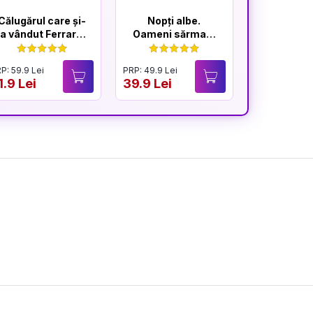
Călugărul care și-
Nopți albe.
Portocal
a vândut Ferrari-
Oameni sărmani
ul
- ediție
Hardcover 2025
P: 59.9 Lei
PRP: 49.9 Lei
PRP: 59.9 Lei
1.9 Lei
39.9 Lei
49.9 Lei