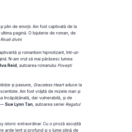
 și plin de emoții. Am fost captivată de la 
ultima pagină. O bijuterie de roman, de 
 
Rivali divini
tivantă și romantism hipnotizant, într-un 
agină. N-am vrut să mai părăsesc lumea 
Ava Reid
, autoarea romanului 
Povești 
mbiție și pasiune, 
Graceless Heart
 aduce la 
ascentiste. Am fost vrăjită de mizele mari și 
na încăpățânată, dar vulnerabilă, și de 
 — 
Sue Lynn Tan
, autoarea seriei 
Regatul 
 istoric extraordinar. Cu o proză ascuțită 
 arde lent și profund și o lume plină de 