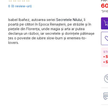
PRP:
60
0 (0 review-uri)
*preț
Isabel Ibañez, autoarea seriei 
Secretele Nilului
, îi 
poartă pe cititori în Epoca Renașterii, pe străzile și în 
piețele din Florența, unde magia și arta ar putea 
declanșa un război, iar secretele și dorințele pătimașe 
țes o poveste de iubire slow-burn și enemies-to-
lovers.
ST
S
S