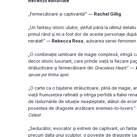
Recenzii editoriale
„Fermecătoare și captivantă!” — 
Rachel Gillig
„Un fantasy istoric uluitor, șlefuit până la ultimul detaliu
primul rând și mi-a fost dor de aceste personaje după 
neratat!” — 
Rebecca Ross
, autoarea seriei-fenomen
„O combinație uimitoare de magie complexă, intrigă cap
decor istoric luxuriant, care prinde viață la fiecare p
strălucitoare și fermecătoare din 
Graceless Heart
.” — 
spuse pe limba apei
„O carte ca o bijuterie strălucitoare, plină de magie, a
viață frumusețea rafinată și intriga perfidă a Italiei ren
de răsturnările de situație neașteptate, alături de eroi
povestea de dragoste arzătoare enemies-to-lovers.”
Celest
„Seducător, evocator și extrem de captivant, un fantasy
precum dalta unui sculptor, o poveste de dragoste care