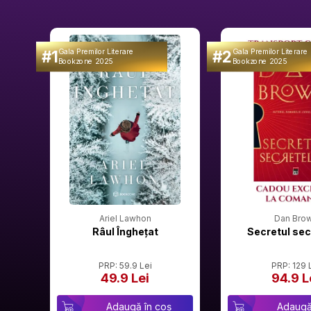
#1
#2
Gala Premilor Literare
Gala Premilor Literare
Bookzone 2025
Bookzone 2025
Ariel Lawhon
Dan Bro
Râul Înghețat
Secretul sec
PRP: 59.9 Lei
PRP: 129 
49.9 Lei
94.9 L
Adaugă în coș
Adaugă