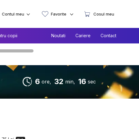
Contul meu
Favorite
Cosul meu
tru copii
Noutati
Cariere
Contact
6
32
15
ore,
min,
sec