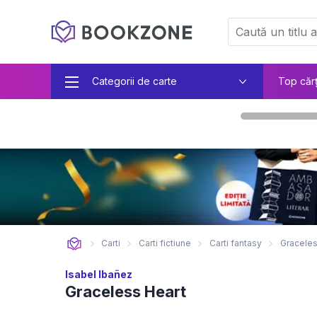
Categorii de carte
Top căr
Carti
Carti fictiune
Carti fantasy
Graceles
Isabel Ibañez
Graceless Heart