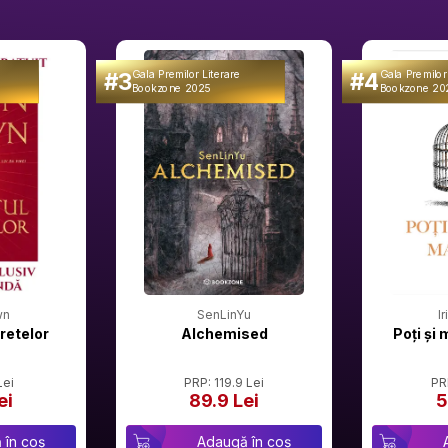
#3
#4
Gala Premilor Literare
Gala Premilor
Bookzone 2025
Bookzone 20
wn
SenLinYu
I
retelor
Alchemised
Poți și 
Lei
PRP: 119.9 Lei
PR
ei
89.9 Lei
5
 în coș
Adaugă în coș