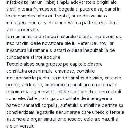
infatiseaza intr-un limbaj simplu adevaratele origini ale 
vietii in toata frumusetea, bogatia si puterea sa, dar si in 
toata complexitatea ei. Treptat, ni se dezvaluie o 
intelegere noua a vietii omenesti, ca parte integranta a 
vietii universale.
Un numar mare de terapii naturale folosite in prezent s-a 
inspirat din ideile novatoare ale lui Peter Deunov, iar 
invatatura lui ramane si astazi o sursa inepuizabila de 
cunoastere si intelepciune.
Textele alese sunt grupate pe capitole despre 
constitutia organismului omenesc, conditiile 
indispensabile pentru un mod sanatos de viata, cauzele 
bolilor, vindecare, ameliorarea sanatatii cu numeroase 
recomandari generale si altele mai specifice pentru boli 
concrete. Astfel, o larga posibilitate de intelegere a 
bazelor sanatatii corpului, sufletului si mintii ne permite sa 
constientizam legaturile nenumarate care unesc diferitele 
sisteme ale organismului omenesc cu cele ale naturii si 
ale universului.