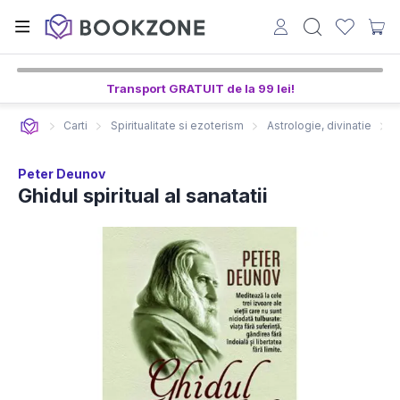
Transport GRATUIT de la 99 lei!
Carti
Spiritualitate si ezoterism
Astrologie, divinatie
G
Peter Deunov
Ghidul spiritual al sanatatii