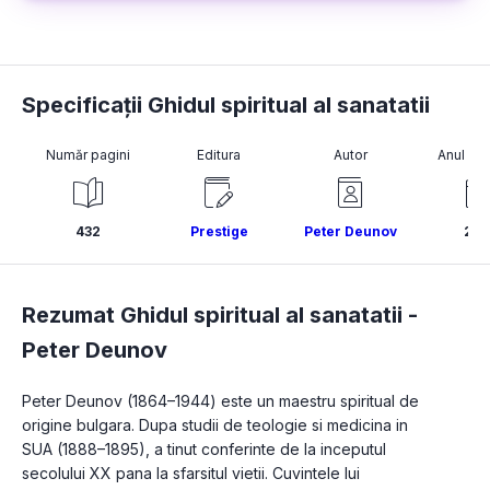
Specificații Ghidul spiritual al sanatatii
Număr pagini
Editura
Autor
Anul pub
432
Prestige
Peter Deunov
20
Rezumat Ghidul spiritual al sanatatii -
Peter Deunov
Peter Deunov (1864–1944) este un maestru spiritual de 
origine bulgara. Dupa studii de teologie si medicina in 
SUA (1888–1895), a tinut conferinte de la inceputul 
secolului XX pana la sfarsitul vietii. Cuvintele lui 