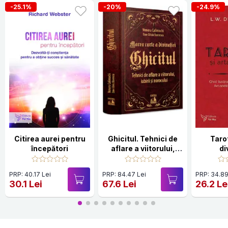
-25.1%
-20%
-24.9%
Citirea aurei pentru
Ghicitul. Tehnici de
Tarot
începători
aflare a viitorului,
di
iubirii si norocului
PRP: 40.17 Lei
PRP: 84.47 Lei
PRP: 34.89
30.1 Lei
67.6 Lei
26.2 Le