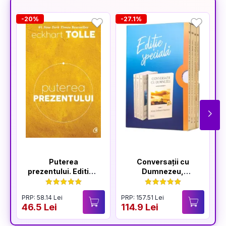
-20%
-27.1%
-
Puterea
Conversații cu
prezentului. Editia a
Dumnezeu,
VI-a
volumele I-IV
PRP: 58.14 Lei
PRP: 157.51 Lei
P
46.5 Lei
114.9 Lei
5