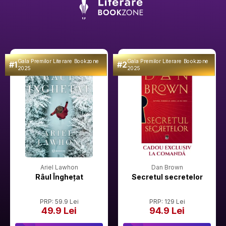
Gala Premilor Literare Bookzone
Gala Premilor Literare Bookzone
#1
#2
2025
2025
Ariel Lawhon
Dan Brown
Râul Înghețat
Secretul secretelor
PRP: 59.9 Lei
PRP: 129 Lei
49.9 Lei
94.9 Lei