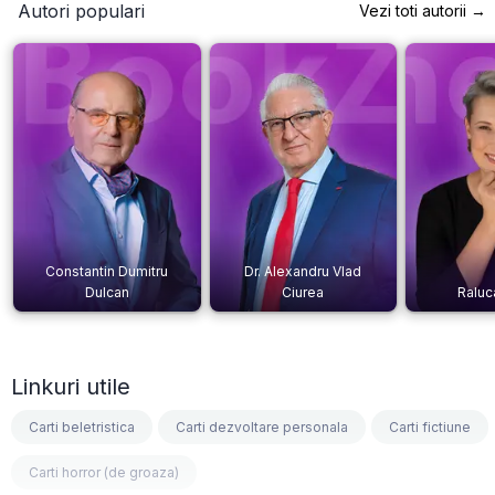
Autori populari
Vezi toti autorii →
Constantin Dumitru
Dr. Alexandru Vlad
Dulcan
Ciurea
Raluc
Linkuri utile
Carti beletristica
Carti dezvoltare personala
Carti fictiune
Carti horror (de groaza)