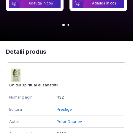
Adaugă în coș
Adaugă în coș
Detalii produs
Ghidul spiritual al sanatatii
Număr pagini
432
Editura
Prestige
Autor
Peter Deunov