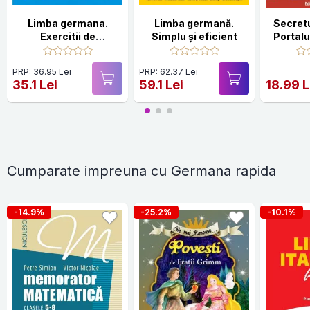
Limba germana.
Limba germană.
Secretu
Exercitii de
Simplu şi eficient
Portalu
gramatica si
vocabular Ed.17
PRP: 36.95 Lei
PRP: 62.37 Lei
35.1 Lei
59.1 Lei
18.99 L
Cumparate impreuna cu Germana rapida
-14.9%
-25.2%
-10.1%