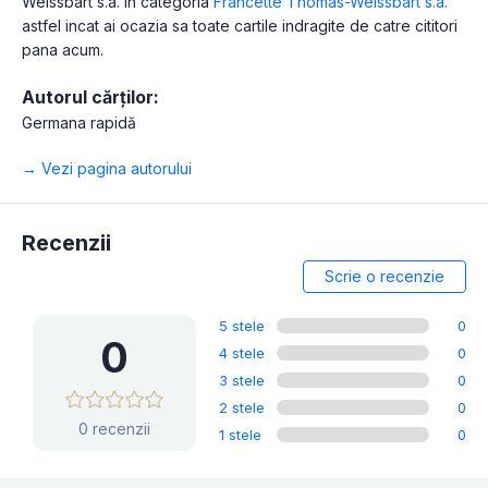
Weissbart s.a. in categoria
Francette Thomas-Weissbart s.a.
astfel incat ai ocazia sa toate cartile indragite de catre cititori
pana acum.
Autorul cărților:
Germana rapidă
→ Vezi pagina autorului
Recenzii
Scrie o recenzie
5 stele
0
0
4 stele
0
3 stele
0
2 stele
0
0 recenzii
1 stele
0