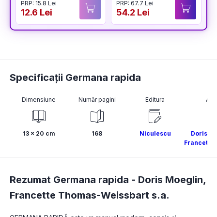
PRP: 15.8 Lei
PRP: 67.7 Lei
examenelor de
12.6 Lei
54.2 Lei
1
titularizare,
definitivat și gradul
didactic II
Specificații Germana rapida
Dimensiune
Număr pagini
Editura
Aut
13 x 20 cm
168
Niculescu
Doris M
Francette
Rezumat Germana rapida -
Doris Moeglin
,
Francette Thomas-Weissbart s.a.