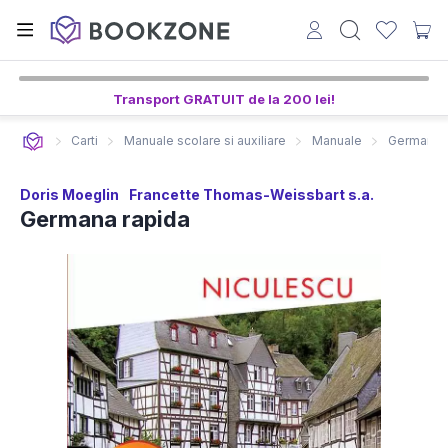
7
26
30
ore,
min,
sec
Transport GRATUIT de la 200 lei!
Carti
Manuale scolare si auxiliare
Manuale
Germana r
Doris Moeglin
Francette Thomas-Weissbart s.a.
Germana rapida