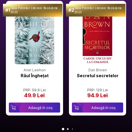
Gala Premilor Literare Bookzone
Gala Premilor Literare Bookzone
#1
#2
2025
2025
Ariel Lawhon
Dan Brown
Râul Înghețat
Secretul secretelor
PRP: 59.9 Lei
PRP: 129 Lei
49.9 Lei
94.9 Lei
Adaugă în coș
Adaugă în coș