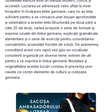
GERMANA RAPIDĂ este un manual modern, concis şi 
accesibil. Lucrarea se adresează celor aflaţi la nivel 
începător în învăţarea limbii germane, care nu au timp 
suficient pentru a se consacra unei însuşiri aprofundate 
şi sistematice a acestei limbi.Structurată pe două părţi a 
câte 20 de lecţii, cartea propune o serie de formule şi 
expresii uzuale din limba germana, explicaţii gramaticale 
elementare şi o serie de exerciţii pentru consolidarea 
cunoştinţelor acumulate însoţite de soluţii. De asemenea, 
consultând acest curs rapid veţi găsi un vocabular 
consistent organizat pe diverse teme, extrem de util 
pentru a vă exprima în limba germană. Noutatea şi 
originalitatea acestei lucrări constau în prezenţa unor 
casete ce conţin elemente de cultură şi civilizaţie 
germana.