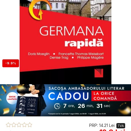
-9.9%
7
26
30
ore,
min,
sec
PRP: 14.21 Lei
TVA