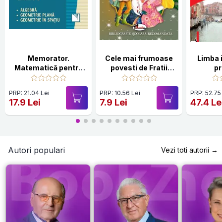
Memorator.
Cele mai frumoase
Limba i
Matematică pentru
povesti de Fratii
p
clasele 5-8. Algebră.
Grimm
Geometrie plană.
PRP: 21.04 Lei
PRP: 10.56 Lei
PRP: 52.75
Geometrie în spaţiu
17.9 Lei
7.9 Lei
47.4 Le
Autori populari
Vezi toti autorii →