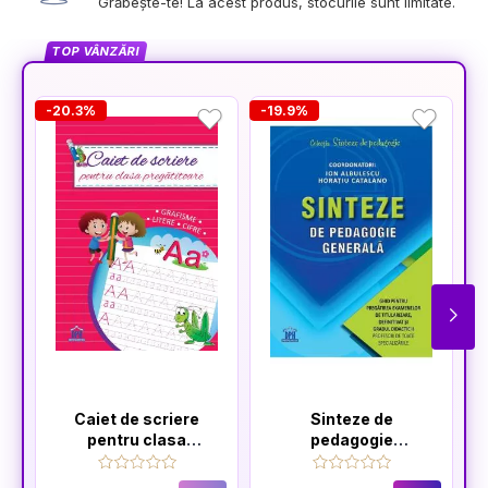
Grăbește-te! La acest produs, stocurile sunt limitate.
TOP VÂNZĂRI
-20.3%
-19.9%
Caiet de scriere
Sinteze de
pentru clasa
pedagogie
pregatitoare
generală: Ghid
pentru pregătirea