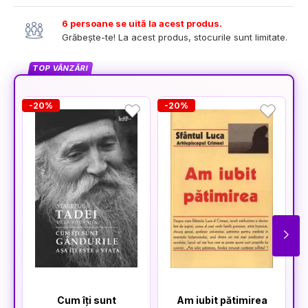
6 persoane se uită la acest produs.
Grăbește-te! La acest produs, stocurile sunt limitate.
TOP VÂNZĂRI
-20%
-20%
-
Cum îți sunt
Am iubit pătimirea