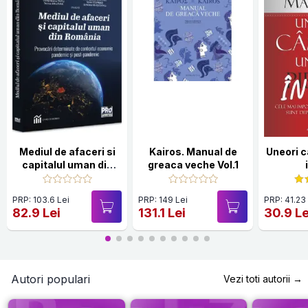
Mediul de afaceri si
Kairos. Manual de
Uneori c
capitalul uman din
greaca veche Vol.1
Romania
PRP: 103.6 Lei
PRP: 149 Lei
PRP: 41.23
82.9 Lei
131.1 Lei
30.9 Le
Autori populari
Vezi toti autorii →