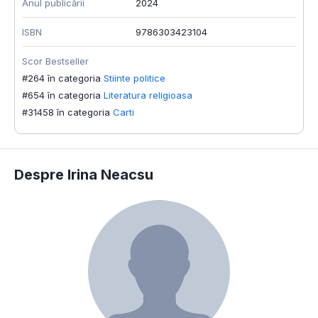
Anul publicării
2024
ISBN
9786303423104
Scor Bestseller
#264 în categoria
Stiinte politice
#654 în categoria
Literatura religioasa
#31458 în categoria
Carti
Despre Irina Neacsu