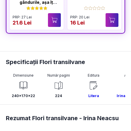
gândurile, așa îți
este și viața
PRP: 27 Lei
PRP: 20 Lei
P
21.6 Lei
16 Lei
1
Specificații Flori transilvane
Dimensiune
Număr pagini
Editura
Aut
240x170x22
224
Litera
Irina N
Rezumat Flori transilvane -
Irina Neacsu