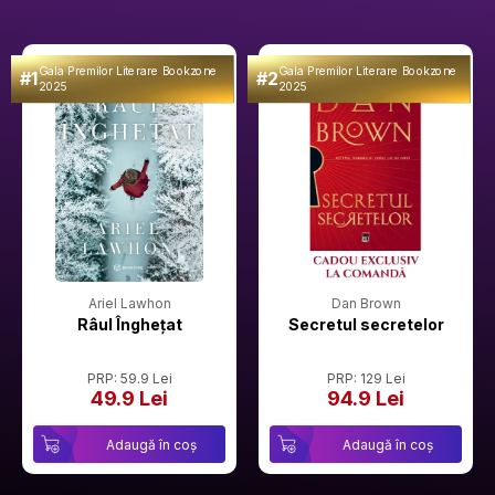
Gala Premilor Literare Bookzone
Gala Premilor Literare Bookzone
#1
#2
2025
2025
Ariel Lawhon
Dan Brown
Râul Înghețat
Secretul secretelor
PRP: 59.9 Lei
PRP: 129 Lei
49.9 Lei
94.9 Lei
Adaugă în coș
Adaugă în coș