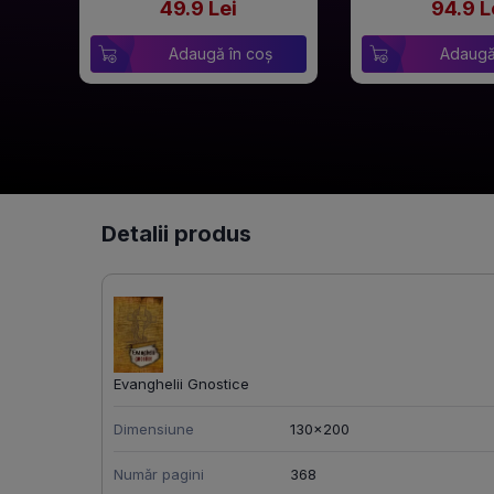
49.9 Lei
94.9 L
Adaugă în coș
Adaugă
Detalii produs
Evanghelii Gnostice
Dimensiune
130x200
Număr pagini
368