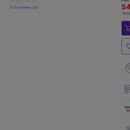
PRP:
54
0 (0 review-uri)
*preț