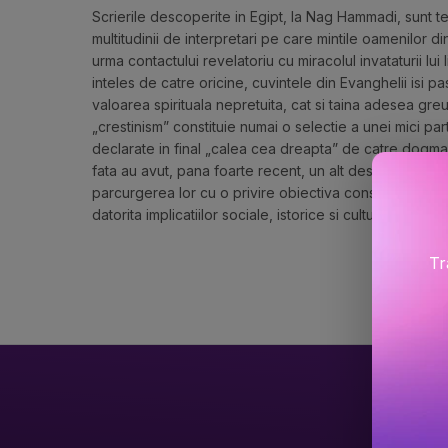
Scrierile descoperite in Egipt, la Nag Hammadi, sunt t
multitudinii de interpretari pe care mintile oamenilor d
urma contactului revelatoriu cu miracolul invataturii lui 
inteles de catre oricine, cuvintele din Evanghelii isi pas
valoarea spirituala nepretuita, cat si taina adesea gre
„crestinism” constituie numai o selectie a unei mici par
declarate in final „calea cea dreapta” de catre dogma B
fata au avut, pana foarte recent, un alt destin, acela al o
parcurgerea lor cu o privire obiectiva constituie un act 
datorita implicatiilor sociale, istorice si culturale pe c
Tr