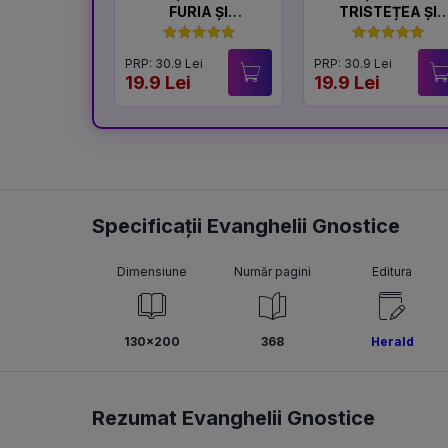
FURIA ȘI
TRISTEȚEA ȘI
LINIȘTEA
BUCURIA
PRP: 30.9 Lei
PRP: 30.9 Lei
19.9 Lei
19.9 Lei
Specificații Evanghelii Gnostice
Dimensiune
Număr pagini
Editura
130x200
368
Herald
Rezumat Evanghelii Gnostice