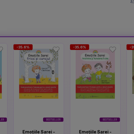
-35.6%
-35.6%
-3
LER
BESTSELLER
BESTSELLER
Emoțiile Sarei -
Emoțiile Sarei -