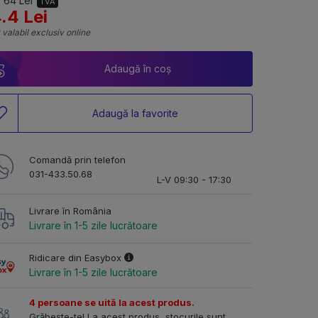
 64 Lei
TVA
.4 Lei
 valabil exclusiv online
Adaugă în coș
Adaugă la favorite
Comandă prin telefon
031-433.50.68
L-V 09:30 - 17:30
Livrare în România
Livrare în 1-5 zile lucrătoare
Ridicare din Easybox
Livrare în 1-5 zile lucrătoare
4 persoane se uită la acest produs.
Grăbește-te! La acest produs, stocurile sunt