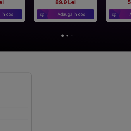
ei
89.9 Lei
5
 în coș
Adaugă în coș