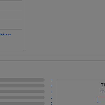
ligioasa
0
Ți
0
Spu
0
0
0