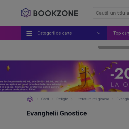
Categorii de carte
Top căr
Carti
Religie
Literatura religioasa
Evanghe
Evanghelii Gnostice