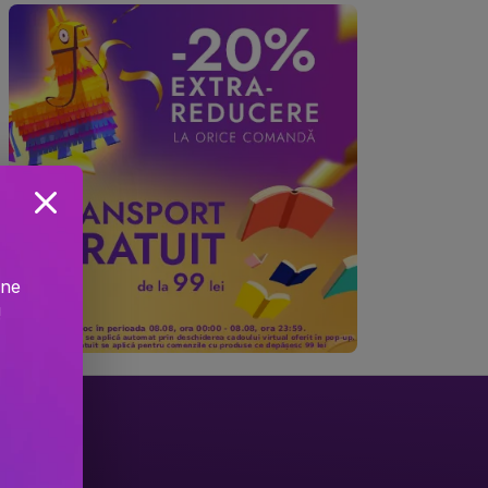
ine
!