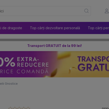
ți de dragoste
Top cărți dezvoltare personală
Top cărți pen
Transport GRATUIT de la 99 lei!
lii Gnostice