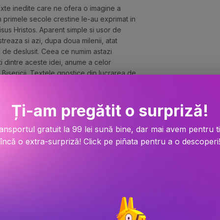
exte inedite care ne ofera o imagine a 
in primele secole crestine le-au exprimat in 
Iisus Hristos. Aparent simple si usor de 
treaza si azi, dupa doua milenii, atat 
u de deslusit. Ceea ce numim astazi 
ti dintre aceste idei, anume a celor 
isericii. Textele gnostice din lucrarea de 
misiunii si uitarii. Pe de alta parte, 
de „arheologie spirituala”, fie si doar 
Ți-am pregătit o surpriză!
are ele le presupun.
ansportul gratuit la 99 lei sună bine, dar mai avem pentru t
încă o extra-surpriză! Click pe piñata pentru a o descoperi