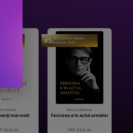
#5
#6
 Literare
Gala Premilor Literare
Gala 
25
Bookzone 2025
Book
rina Binder
Marius Manole
meriți mai mult
Fericirea e în actul următor
P: 64.9 Lei
PRP: 64.9 Lei