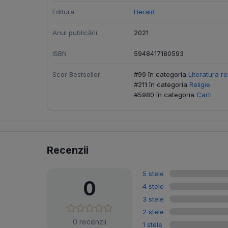
Editura
Herald
Anul publicării
2021
ISBN
5948417180593
Scor Bestseller
#99 în categoria
Literatura re
#211 în categoria
Religie
#5980 în categoria
Carti
Recenzii
5 stele
0
4 stele
3 stele
2 stele
0 recenzii
1 stele