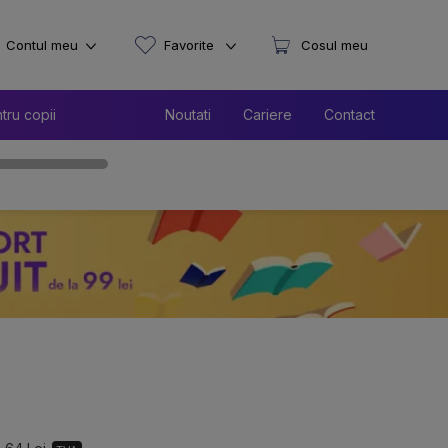
Contul meu
Favorite
Cosul meu
tru copii
Noutati
Cariere
Contact