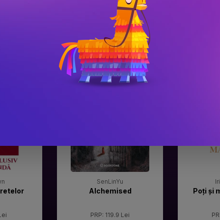
#3
#4
Gala Premilor Literare
Gala Premilor
Bookzone 2025
Bookzone 20
wn
SenLinYu
I
retelor
Alchemised
Poți și 
Lei
PRP: 119.9 Lei
PR