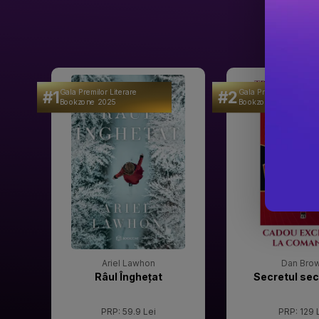
#1
#2
Gala Premilor Literare
Gala Premilor Literare
Bookzone 2025
Bookzone 2025
Ariel Lawhon
Dan Bro
Râul Înghețat
Secretul sec
PRP: 59.9 Lei
PRP: 129 