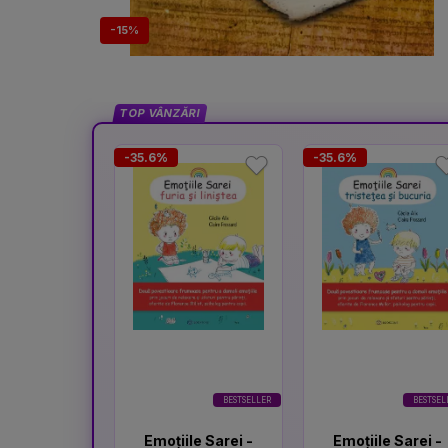
-15%
TOP VÂNZĂRI
-35.6%
-35.6%
BESTSELLER
BESTSEL
Emoțiile Sarei -
Emoțiile Sarei -