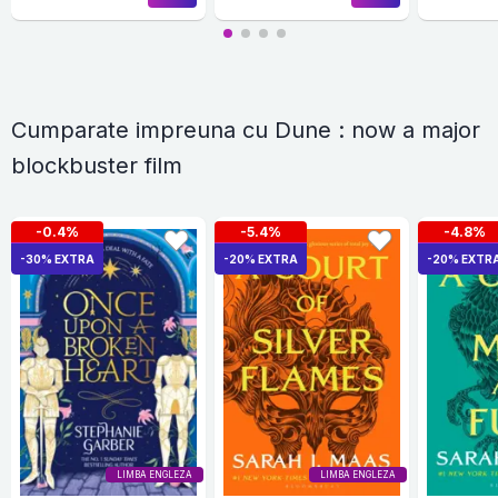
Cumparate impreuna cu Dune : now a major
blockbuster film
-0.4%
-5.4%
-4.8%
-30% EXTRA
-20% EXTRA
-20% EXTR
LIMBA ENGLEZA
LIMBA ENGLEZA