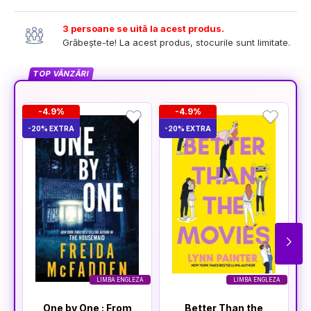
3 persoane se uită la acest produs.
Grăbește-te! La acest produs, stocurile sunt limitate.
TOP VÂNZĂRI
-4.9%
-4.9%
-20% EXTRA
-20% EXTRA
-2
LIMBA ENGLEZA
LIMBA ENGLEZA
One by One : From
Better Than the