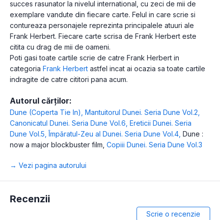
succes rasunator la nivelul international, cu zeci de mii de
exemplare vandute din fiecare carte. Felul in care scrie si
contureaza personajele reprezinta principalele atuuri ale
Frank Herbert. Fiecare carte scrisa de Frank Herbert este
citita cu drag de mii de oameni.
Poti gasi toate cartile scrie de catre Frank Herbert in
categoria
Frank Herbert
astfel incat ai ocazia sa toate cartile
indragite de catre cititori pana acum.
Autorul cărților:
Dune (Coperta Tie In)
,
Mantuitorul Dunei. Seria Dune Vol.2
,
Canonicatul Dunei. Seria Dune Vol.6
,
Ereticii Dunei. Seria
Dune Vol.5
,
Împăratul-Zeu al Dunei. Seria Dune Vol.4
,
Dune :
now a major blockbuster film
,
Copiii Dunei. Seria Dune Vol.3
→ Vezi pagina autorului
Recenzii
Scrie o recenzie