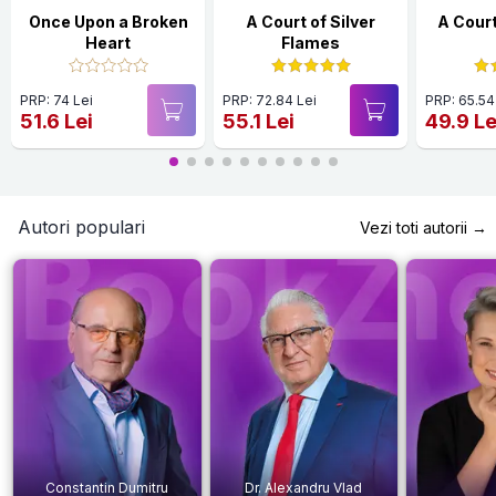
Once Upon a Broken
A Court of Silver
A Court
Heart
Flames
PRP: 74 Lei
PRP: 72.84 Lei
PRP: 65.54
51.6 Lei
55.1 Lei
49.9 Le
Autori populari
Vezi toti autorii →
Constantin Dumitru
Dr. Alexandru Vlad