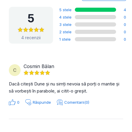
5 stele
4
5
4 stele
0
3 stele
0
2 stele
0
4 recenzii
1 stele
0
Cosmin Bălan
C
Dacă citești Dune și nu simți nevoia să porți o mantie și
să vorbești în parabole, ai citit-o greșit.
0
Răspunde
Comentarii(0)