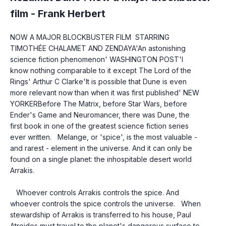
film -
Frank Herbert
NOW A MAJOR BLOCKBUSTER FILM  STARRING 
TIMOTHÉE CHALAMET AND ZENDAYA'An astonishing 
science fiction phenomenon' WASHINGTON POST'I 
know nothing comparable to it except The Lord of the 
Rings' Arthur C Clarke'It is possible that Dune is even 
more relevant now than when it was first published' NEW 
YORKERBefore The Matrix, before Star Wars, before 
Ender's Game and Neuromancer, there was Dune, the 
first book in one of the greatest science fiction series 
ever written.   Melange, or 'spice', is the most valuable - 
and rarest - element in the universe. And it can only be 
found on a single planet: the inhospitable desert world 
Arrakis.
   Whoever controls Arrakis controls the spice. And 
whoever controls the spice controls the universe.   When 
stewardship of Arrakis is transferred to his house, Paul 
Atreides must travel to the planet's dangerous surface to 