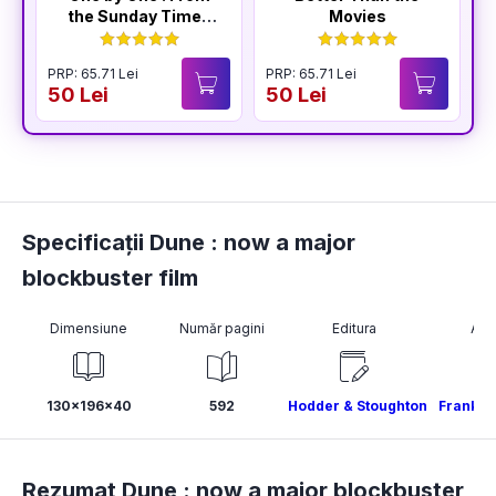
the Sunday Times
Movies
Bestselling Author
of The Housemaid
PRP: 65.71 Lei
PRP: 65.71 Lei
P
50 Lei
50 Lei
4
Specificații Dune : now a major
blockbuster film
Dimensiune
Număr pagini
Editura
Aut
130x196x40
592
Hodder & Stoughton
Frank H
Rezumat Dune : now a major blockbuster