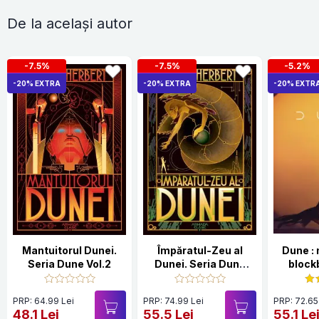
De la același autor
-7.5%
-7.5%
-5.2%
-20% EXTRA
-20% EXTRA
-20% EXTR
Mantuitorul Dunei.
Împăratul-Zeu al
Dune :
Seria Dune Vol.2
Dunei. Seria Dune
block
Vol.4
PRP: 64.99 Lei
PRP: 74.99 Lei
PRP: 72.65
48.1 Lei
55.5 Lei
55.1 Le