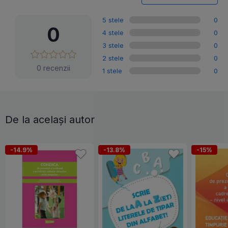
5 stele
0
0
4 stele
0
3 stele
0
2 stele
0
0 recenzii
1 stele
0
De la același autor
-14.9%
-13.8%
-15%