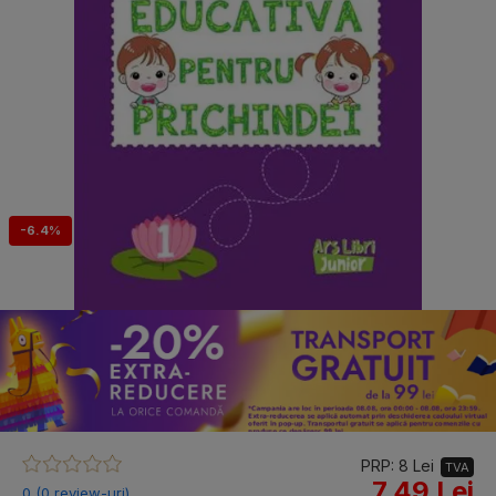
-6.4%
PRP: 8 Lei
TVA
7.49 Lei
0 (0 review-uri)