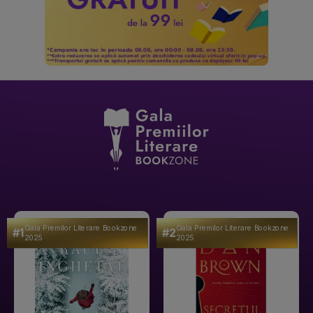
Gala Premilor Literare Bookzone
Gala Premilor Literare Bookzone
#1
#2
2025
2025