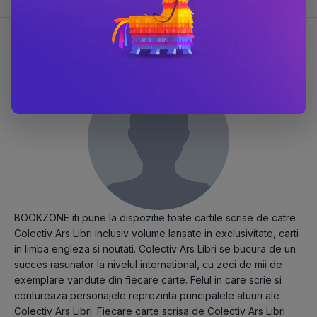
Despre Colectiv Ars Libri
BOOKZONE iti pune la dispozitie toate cartile scrise de catre
Colectiv Ars Libri inclusiv volume lansate in exclusivitate, carti
in limba engleza si noutati. Colectiv Ars Libri se bucura de un
succes rasunator la nivelul international, cu zeci de mii de
exemplare vandute din fiecare carte. Felul in care scrie si
contureaza personajele reprezinta principalele atuuri ale
Colectiv Ars Libri. Fiecare carte scrisa de Colectiv Ars Libri