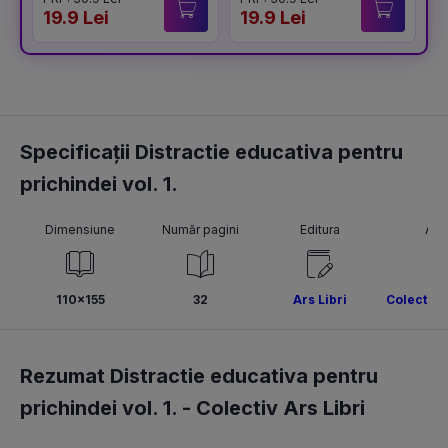
19.9 Lei
19.9 Lei
1
Specificații Distractie educativa pentru
prichindei vol. 1.
Dimensiune
Număr pagini
Editura
Aut
110x155
32
Ars Libri
Colectiv A
Rezumat Distractie educativa pentru
prichindei vol. 1. -
Colectiv Ars Libri