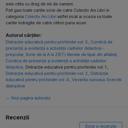
este citita cu drag de mii de oameni.
Poti gasi toate cartile scrie de catre Colectiv Ars Libri in
categoria
Colectiv Ars Libri
astfel incat ai ocazia sa toate
cartile indragite de catre cititori pana acum.
Autorul cărților:
Distracție educativă pentru prichindei vol. 3.
,
Condică de
prezență și evidență a activității cadrelor didactice -
preșcolar
,
Scrie de la A la Z(ET) literele de tipar din alfabet
,
Condica de prezență și evidență a activității cadrelor
didactice
,
Distracție educativă pentru prichindei vol. 1.
,
Distracție educativă pentru prichindei vol. 2.
,
Distracție
educativă pentru prichindei vol. 4.
,
Veverita curioasa. Exercitii
distractive
→ Vezi pagina autorului
Recenzii
Scrie o recenzie