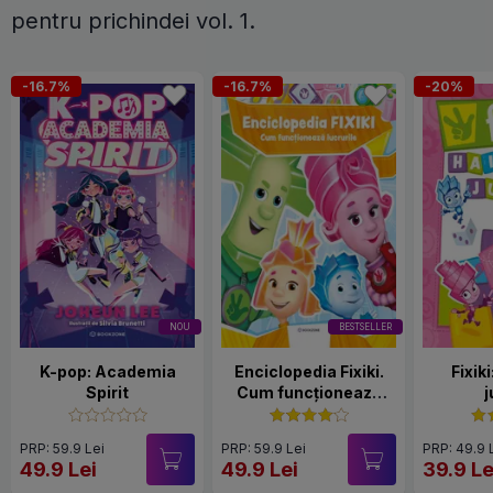
pentru prichindei vol. 1.
-16.7%
-16.7%
-20%
NOU
BESTSELLER
K-pop: Academia
Enciclopedia Fixiki.
Fixik
Spirit
Cum funcționează
j
lucrurile
PRP: 59.9 Lei
PRP: 59.9 Lei
PRP: 49.9 
49.9 Lei
49.9 Lei
39.9 Le