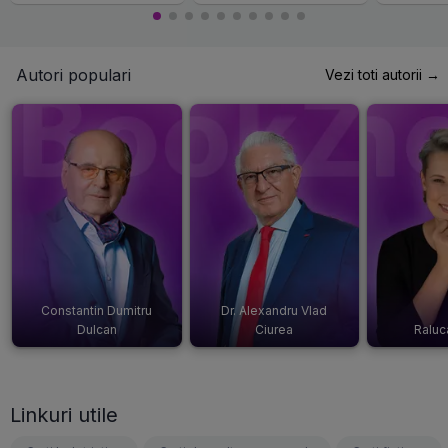
Autori populari
Vezi toti autorii →
Constantin Dumitru
Dr. Alexandru Vlad
Dulcan
Ciurea
Raluc
Linkuri utile