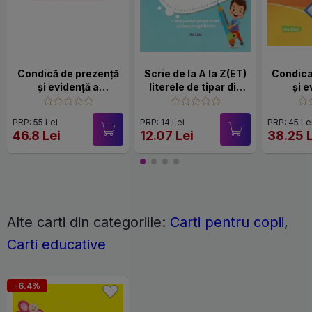
Condică de prezență
Scrie de la A la Z(ET)
Condica
și evidență a
literele de tipar din
și e
activității cadrelor
alfabet
activit
didactice - preșcolar
di
PRP: 55 Lei
PRP: 14 Lei
PRP: 45 Le
46.8 Lei
12.07 Lei
38.25 
Alte carti din categoriile:
Carti pentru copii
,
Carti educative
-6.4%