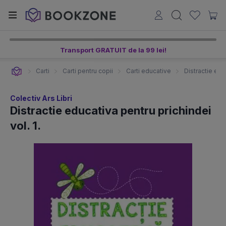
Transport GRATUIT de la 99 lei!
Carti
Carti pentru copii
Carti educative
Distractie educ
Colectiv Ars Libri
Distractie educativa pentru prichindei
vol. 1.