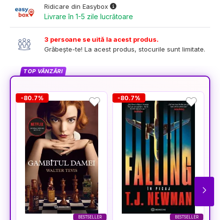
Ridicare din Easybox
Livrare în 1-5 zile lucrătoare
3 persoane se uită la acest produs.
Grăbește-te! La acest produs, stocurile sunt limitate.
TOP VÂNZĂRI
-80.7%
-80.7%
-
BESTSELLER
BESTSELLER