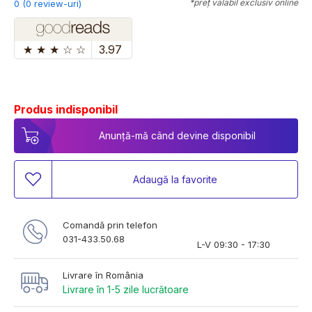
*preț valabil exclusiv online
0 (0 review-uri)
★
★
★
☆
☆
3.97
Produs indisponibil
Anunță-mă când devine disponibil
Adaugă la favorite
Comandă prin telefon
031-433.50.68
L-V 09:30 - 17:30
Livrare în România
Livrare în 1-5 zile lucrătoare