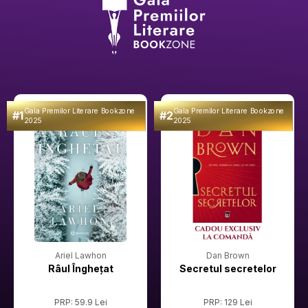
Gala Premilor Literare Bookzone
Gala Premilor Literare Bookzone
#1
#2
2025
2025
Ariel Lawhon
Dan Brown
Râul Înghețat
Secretul secretelor
PRP: 59.9 Lei
PRP: 129 Lei