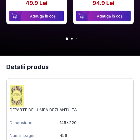
49.9 Lei
94.9 Lei
Adaugă în coș
Adaugă în coș
Detalii produs
DEPARTE DE LUMEA DEZLANTUITA
Dimensiune
145x220
Număr pagini
456