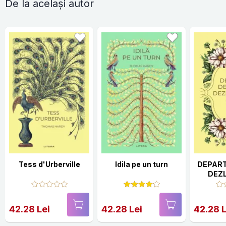
De la același autor
Tess d'Urberville
Idila pe un turn
DEPART
DEZ
42.28 Lei
42.28 Lei
42.28 L