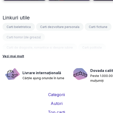
Linkuri utile
Carti beletristica
Carti dezvoltare personala
Carti fictiune
Carti horror (de groaza)
Carti de dragoste, romantice si despre iubire
Carti politiste
Vezi mai mult
Carti fantasy
Carti psihologice
Carti nutritie, sanatate si de slabit
Carti diete
Dovada calit
Livrare internațională
Peste 1.000.000
Cărțile ajung oriunde în lume
Carti despre sarcina si nastere
Carti educatie financiara
mulțumiți
Carti management si leadership
Carti marketing si vanzari
Categorii
Carti de istorie
Carti pentru copii
Carti Parintele Necula
Autori
Carti Dr. Alexandru Ciurea
Carti Parintele Vasile Ioana
Top carti