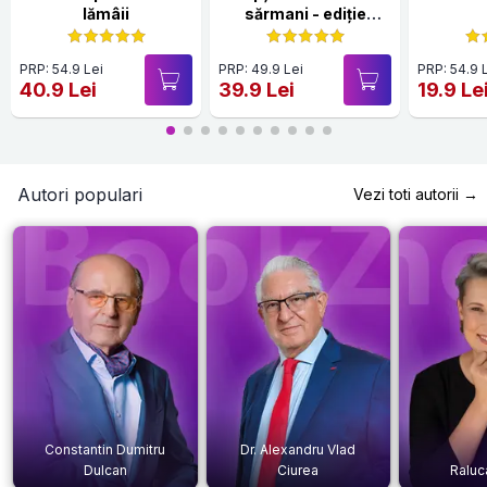
lămâii
sărmani - ediție
Hardcover 2025
PRP: 54.9 Lei
PRP: 49.9 Lei
PRP: 54.9 
40.9 Lei
39.9 Lei
19.9 Le
Autori populari
Vezi toti autorii →
Constantin Dumitru
Dr. Alexandru Vlad
Dulcan
Ciurea
Raluc