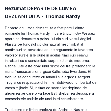
Rezumat DEPARTE DE LUMEA
DEZLANTUITA -
Thomas Hardy
Departe de lumea dezlantuita a fost primul dintre 
romanele lui Thomas Hardy in care tinutul fictiv Wessex 
apare ca denumire a peisajului din sud-vestul Angliei. 
Plasata pe fundalul ciclului natural neschimbat al 
anotimpurilor, povestea aduce argumente in favoarea 
valorilor rurale si le pune in acelasi timp sub semnul 
intrebarii cu o sensibilitate surprinzator de moderna. 
Gabriel Oak este doar unul dintre cei trei pretendenti la 
mana frumoasei si energicei Bathsheba Everdene. El 
trebuie sa concureze cu tanarul si elegantul sergent 
Troy si cu respectabilul fermier Boldwood, un barbat de 
varsta mijlocie. Si, in timp ce soarta lor depinde de 
alegerea pe care o va face Bathsheba, ea descopera 
consecintele teribile ale unei inimi schimbatoare.
Traducere din limba engleza de Andreea Nastase.