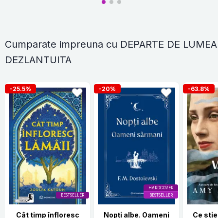
Cumparate impreuna cu DEPARTE DE LUMEA
DEZLANTUITA
-25.5%
-20%
-63.8%
HARDCOVER
BESTSELLER
BESTSELLER
Cât timp înfloresc
Nopți albe. Oameni
Ce stie