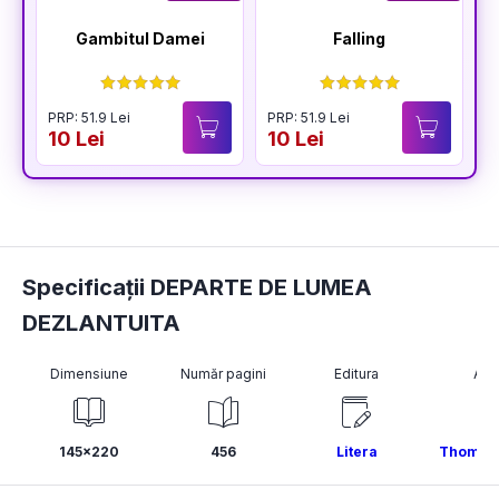
Gambitul Damei
Falling
PRP: 51.9 Lei
PRP: 51.9 Lei
P
10 Lei
10 Lei
1
Specificații DEPARTE DE LUMEA
DEZLANTUITA
Dimensiune
Număr pagini
Editura
Aut
145x220
456
Litera
Thomas 