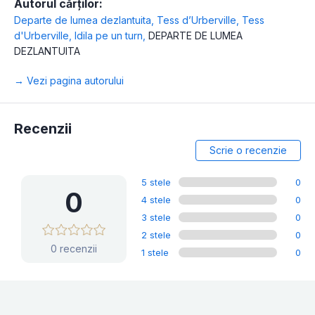
Autorul cărților:
Departe de lumea dezlantuita
,
Tess d’Urberville
,
Tess
d'Urberville
,
Idila pe un turn
,
DEPARTE DE LUMEA
DEZLANTUITA
→ Vezi pagina autorului
Recenzii
Scrie o recenzie
5 stele
0
0
4 stele
0
3 stele
0
2 stele
0
0 recenzii
1 stele
0