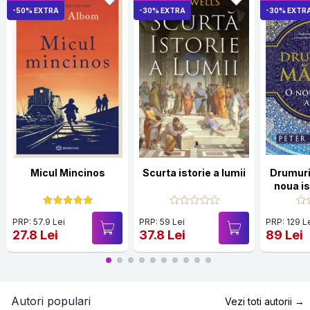
-50% EXTRA
-30% EXTRA
-30% EXTR
Micul Mincinos
Scurta istorie a lumii
Drumuri
noua is
PRP: 57.9 Lei
PRP: 59 Lei
PRP: 129 L
27.8 Lei
37.8 Lei
89 Lei
Autori populari
Vezi toti autorii →