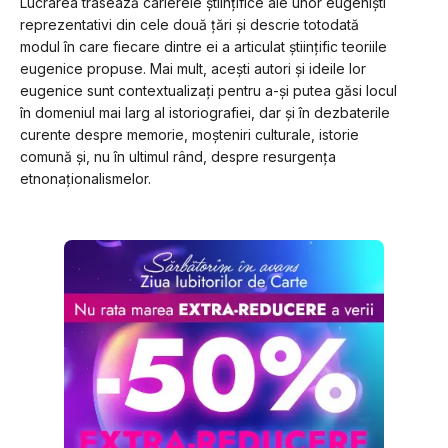
Lucrarea trasează carierele științifice ale unor eugeniști 
reprezentativi din cele două țări și descrie totodată 
modul în care fiecare dintre ei a articulat științific teoriile 
eugenice propuse. Mai mult, acești autori și ideile lor 
eugenice sunt contextualizați pentru a-și putea găsi locul 
în domeniul mai larg al istoriografiei, dar și în dezbaterile 
curente despre memorie, moșteniri culturale, istorie 
comună și, nu în ultimul rând, despre resurgența 
etnonaționalismelor.