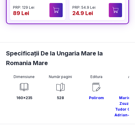
PRP: 129 Lei
PRP: 54.9 Lei
P
89 Lei
24.9 Lei
2
Specificații De la Ungaria Mare la
Romania Mare
Dimensiune
Număr pagini
Editura
Aut
160x235
528
Polirom
Marius 
Zsuzsa 
Tudor Ge
Adrian-Ni