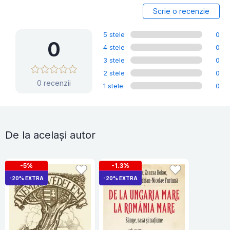
Scrie o recenzie
5 stele
0
0
4 stele
0
3 stele
0
2 stele
0
0 recenzii
1 stele
0
De la același autor
-5%
-1.3%
-20% EXTRA
-20% EXTRA