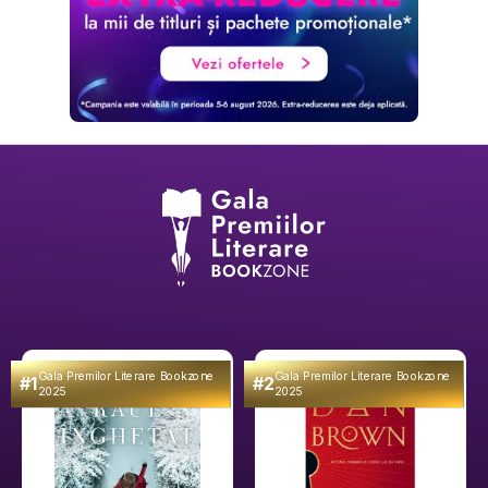
Gala Premilor Literare Bookzone
Gala Premilor Literare Bookzone
#1
#2
2025
2025