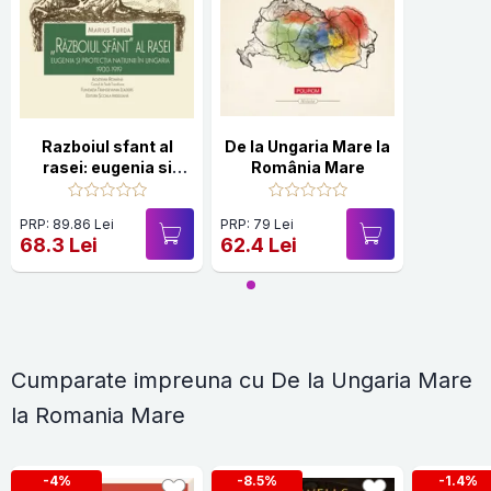
Razboiul sfant al
De la Ungaria Mare la
rasei: eugenia si
România Mare
protectia natiunii in
Ungaria 1900-1919
PRP: 89.86 Lei
PRP: 79 Lei
68.3 Lei
62.4 Lei
Cumparate impreuna cu De la Ungaria Mare
la Romania Mare
-4%
-8.5%
-1.4%