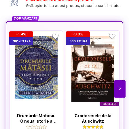
Grăbește-te! La acest produs, stocurile sunt limitate.
TOP VÂNZĂRI
-1.4%
-9.3%
-30% EXTRA
-50% EXTRA
-3
BESTSELLER
Drumurile Matasii.
Croitoresele de la
O noua istorie a
Auschwitz
lumii