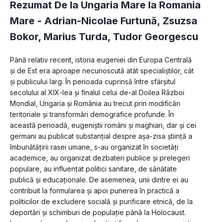
Rezumat De la Ungaria Mare la Romania
Mare -
Adrian-Nicolae Furtună
,
Zsuzsa
Bokor
,
Marius Turda
,
Tudor Georgescu
Până relativ recent, istoria eugeniei din Europa Centrală 
și de Est era aproape necunoscută atât specialiștilor, cât 
și publicului larg. În perioada cuprinsă între sfârșitul 
secolului al XIX-lea și finalul celui de-al Doilea Război 
Mondial, Ungaria și România au trecut prin modificări 
teritoriale şi transformări demografice profunde. În 
această perioadă, eugeniștii români și maghiari, dar și cei 
germani au publicat substanțial despre așa-zisa știință a 
îmbunătățirii rasei umane, s-au organizat în societăți 
academice, au organizat dezbateri publice și prelegeri 
populare, au influențat politici sanitare, de sănătate 
publică și educaționale. De asemenea, unii dintre ei au 
contribuit la formularea și apoi punerea în practică a 
politicilor de excludere socială și purificare etnică, de la 
deportări și schimburi de populație până la Holocaust. 