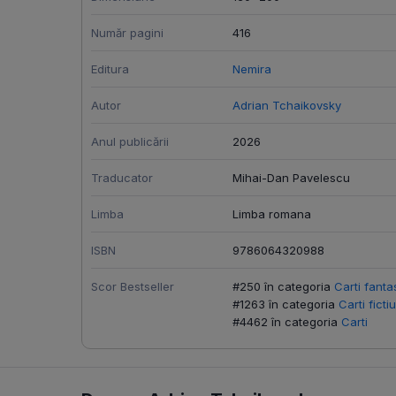
Număr pagini
416
Editura
Nemira
Autor
Adrian Tchaikovsky
Anul publicării
2026
Traducator
Mihai-Dan Pavelescu
Limba
Limba romana
ISBN
9786064320988
Scor Bestseller
#250 în categoria
Carti fanta
#1263 în categoria
Carti ficti
#4462 în categoria
Carti