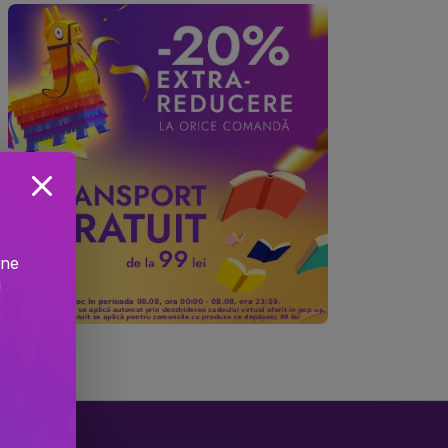
ine
!