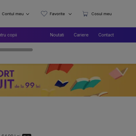
Contul meu
Favorite
Cosul meu
tru copii
Noutati
Cariere
Contact