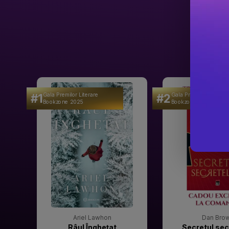
#1
#2
Gala Premilor Literare
Gala Premilor Literare
Bookzone 2025
Bookzone 2025
Ariel Lawhon
Dan Bro
Râul Înghețat
Secretul sec