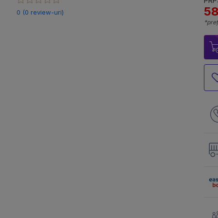
PRP:
58
0 (0 review-uri)
*preț