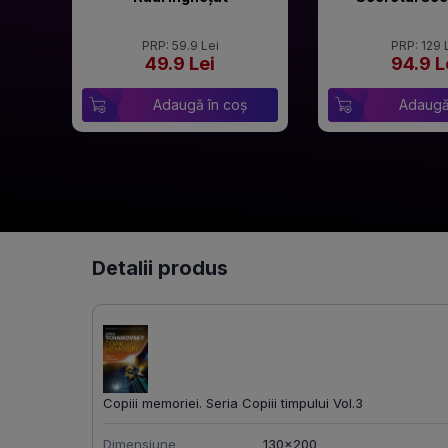
PRP: 59.9 Lei
PRP: 129 
49.9 Lei
94.9 L
Adaugă în coș
Adaugă
Detalii produs
Copiii memoriei. Seria Copiii timpului Vol.3
Dimensiune
130x200