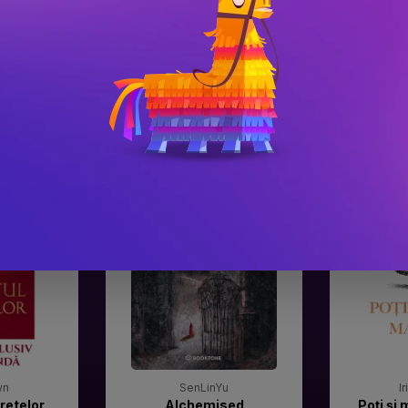
#3
#4
Gala Premilor Literare
Gala Premilor
Bookzone 2025
Bookzone 20
wn
SenLinYu
I
retelor
Alchemised
Poți și 