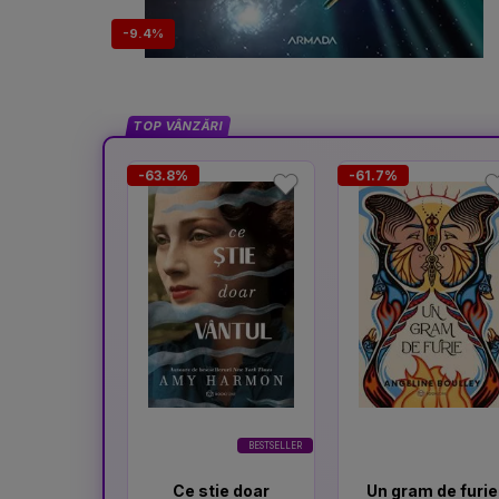
-9.4%
TOP VÂNZĂRI
-63.8%
-61.7%
BESTSELLER
Ce stie doar
Un gram de furie