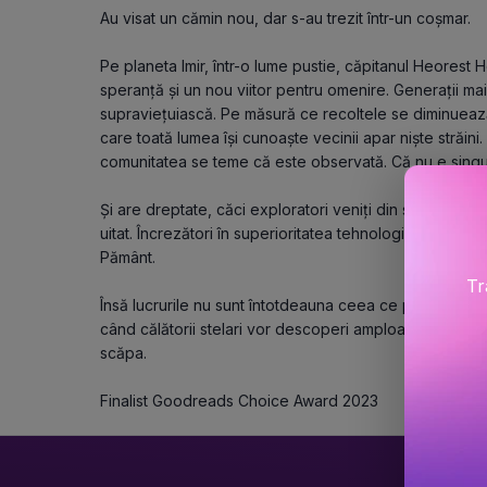
Au visat un cămin nou, dar s-au trezit într-un coșmar.
Pe planeta Imir, într-o lume pustie, căpitanul Heorest H
speranță și un nou viitor pentru omenire. Generații mai 
supraviețuiască. Pe măsură ce recoltele se diminuează
care toată lumea își cunoaște vecinii apar niște străini.
comunitatea se teme că este observată. Că nu e singu
Și are dreptate, căci exploratori veniți din stele au sos
uitat. Încrezători în superioritatea tehnologiei lor, ei î
Pământ.
Tr
Însă lucrurile nu sunt întotdeauna ceea ce par, iar plan
când călătorii stelari vor descoperi amploarea greșelii l
scăpa.
Finalist Goodreads Choice Award 2023