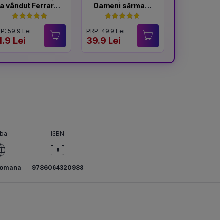
a vândut Ferrari-
Oameni sărmani
ul
- ediție
Hardcover 2025
P: 59.9 Lei
PRP: 49.9 Lei
PRP: 59.9 Lei
1.9 Lei
39.9 Lei
49.9 Lei
mba
ISBN
romana
9786064320988