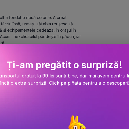
olt a fondat o nouă colonie. A creat 
târziu însă, urmașii săi abia reușesc să 
 și echipamentele cedează, în orașul în 
 Acum, inexplicabilul pândește în păduri, iar 
ră.
it în secret pentru a ajuta acest avanpost 
Ți-am pregătit o surpriză!
ncep să-și studieze verii îndepărtați de pe 
ansportul gratuit la 99 lei sună bine, dar mai avem pentru t
eta ascunde mistere mult mai adânci. Iar 
încă o extra-surpriză! Click pe piñata pentru a o descoperi
or, va fi deja mult prea târziu pentru a mai 