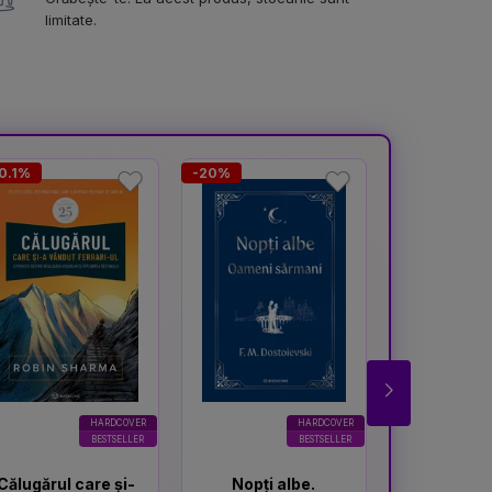
limitate.
0.1%
-20%
-16.7%
HARDCOVER
HARDCOVER
BESTSELLER
BESTSELLER
Călugărul care și-
Nopți albe.
Portocal