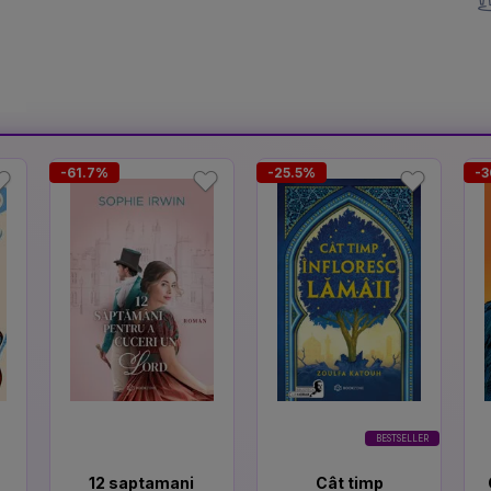
-61.7%
-25.5%
-3
BESTSELLER
12 saptamani
Cât timp