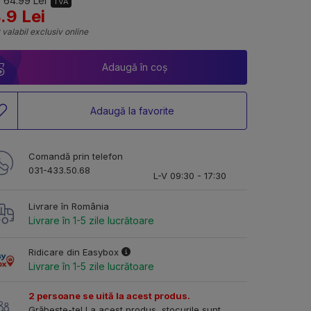
 64.99 Lei
TVA
.9 Lei
 valabil exclusiv online
Adaugă în coș
Adaugă la favorite
Comandă prin telefon
031-433.50.68
L-V 09:30 - 17:30
Livrare în România
Livrare în 1-5 zile lucrătoare
Ridicare din Easybox
Livrare în 1-5 zile lucrătoare
2 persoane se uită la acest produs.
Grăbește-te! La acest produs, stocurile sunt