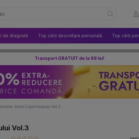
ți de dragoste
Top cărți dezvoltare personală
Top cărți pen
Transport GRATUIT de la 99 lei!
moriei. Seria Copiii timpului Vol.3
ului Vol.3