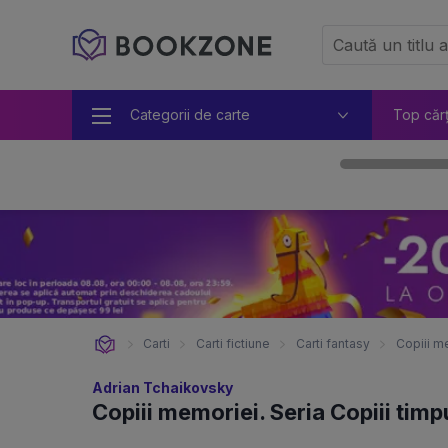
Categorii de carte
Top căr
Carti
Carti fictiune
Carti fantasy
Copiii me
Adrian Tchaikovsky
Copiii memoriei. Seria Copiii timp