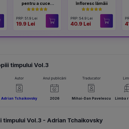
pentru a cuceri
înfloresc lămâii
un Lord
PRP: 51.9 Lei
PRP: 54.9 Lei
PR
19.9 Lei
40.9 Lei
4
piii timpului Vol.3
Autor
Anul publicării
Traducator
Li
Adrian Tchaikovsky
2026
Mihai-Dan Pavelescu
Limba 
 timpului Vol.3 -
Adrian Tchaikovsky