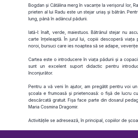
Bogdan și Cătălina merg în vacanțe la verișorul lor, R
prieten al lui Radu este un stejar uriaș și bătrân. Pent
lung, până în adâncul pădurii.
Iată-l: înalt, verde, maiestuos. Bătrânul stejar nu asc
carte înțeleaptă. În jurul lui, copiii descoperă viața p
noroi, bursuci care ies noaptea să se adape, veverițe 
Cartea este o introducere în viața pădurii și a copacilor
sunt un excelent suport didactic pentru introduc
înconjurător.
Pentru a vă veni în ajutor, am pregătit pentru voi un 
școala e frumoasă și prietenoasă: o fișă de lucru cu
descărcată gratuit. Fișa face parte din dosarul peda
Maria Cosmina Dragomir. 
Activitățile se adresează, în principal, copiilor de școa