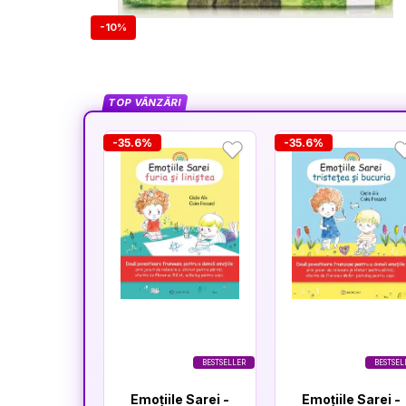
-10%
TOP VÂNZĂRI
-35.6%
-35.6%
BESTSELLER
BESTSEL
Emoțiile Sarei -
Emoțiile Sarei -