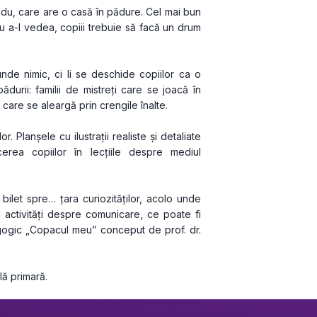
adu, care are o casă în pădure. Cel mai bun 
ru a-l vedea, copiii trebuie să facă un drum 
unde nimic, ci li se deschide copiilor ca o 
ădurii: familii de mistreți care se joacă în 
care se aleargă prin crengile înalte.
. Planșele cu ilustrații realiste și detaliate 
erea copiilor în lecțiile despre mediul 
bilet spre… țara curiozităților, acolo unde 
 activități despre comunicare, ce poate fi 
gogic „Copacul meu” conceput de prof. dr. 
lă primară.