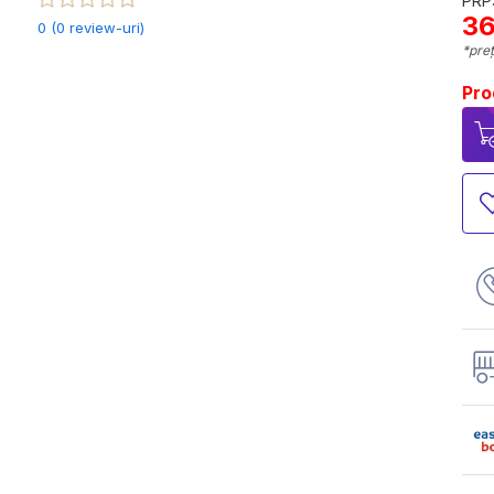
PRP:
36
0 (0 review-uri)
*preț
Pro