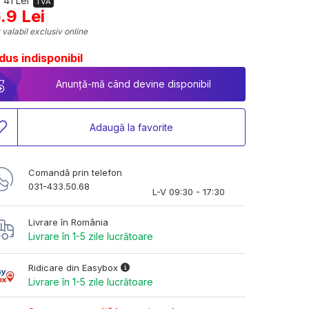
 41 Lei
TVA
.9 Lei
 valabil exclusiv online
dus indisponibil
Anunță-mă când devine disponibil
Adaugă la favorite
Comandă prin telefon
031-433.50.68
L-V 09:30 - 17:30
Livrare în România
Livrare în 1-5 zile lucrătoare
Ridicare din Easybox
Livrare în 1-5 zile lucrătoare