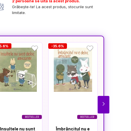
2 persoane se uită la acest produs.
Grăbește-te! La acest produs, stocurile sunt
limitate.
5.6%
-35.6%
-35.6%
BESTSELLER
BESTSELLER
Insultele nu sunt
Îmbrâncitul nu e
Glumele 