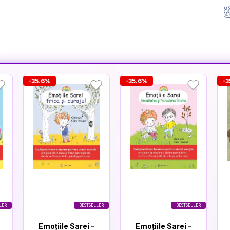
-35.6%
-35.6%
-3
LER
BESTSELLER
BESTSELLER
Emoțiile Sarei -
Emoțiile Sarei -