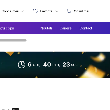
Contul meu
Favorite
Cosul meu
tru copii
Noutati
Cariere
Contact
6
40
22
ore,
min,
sec