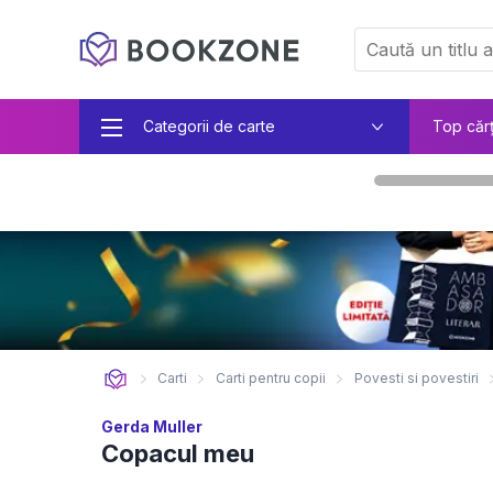
Categorii de carte
Top căr
Carti
Carti pentru copii
Povesti si povestiri
Gerda Muller
Copacul meu