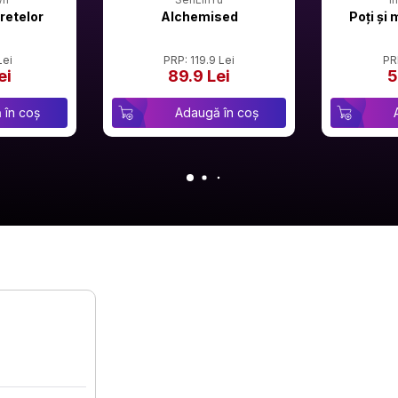
retelor
Alchemised
Poți și 
Lei
PRP: 119.9 Lei
PR
ei
89.9 Lei
5
 în coș
Adaugă în coș