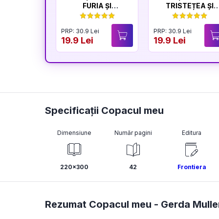
FURIA ȘI
TRISTEȚEA ȘI
LINIȘTEA
BUCURIA
PRP: 30.9 Lei
PRP: 30.9 Lei
19.9 Lei
19.9 Lei
Specificații Copacul meu
Dimensiune
Număr pagini
Editura
220x300
42
Frontiera
Rezumat Copacul meu -
Gerda Mulle