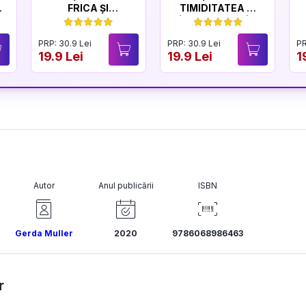
FRICA ȘI
TIMIDITATEA ȘI
CURAJUL
ÎNCREDEREA ÎN
SINE
PRP: 30.9 Lei
PRP: 30.9 Lei
PR
19.9 Lei
19.9 Lei
1
Autor
Anul publicării
ISBN
Gerda Muller
2020
9786068986463
r