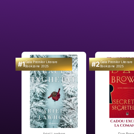
#1
#2
Gala Premilor Literare
Gala Premilor Literare
Bookzone 2025
Bookzone 2025
Ariel Lawhon
Dan Bro