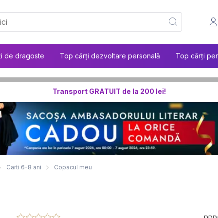
ți de dragoste
Top cărți dezvoltare personală
Top cărți pen
Transport GRATUIT de la 200 lei!
Carti 6-8 ani
Copacul meu