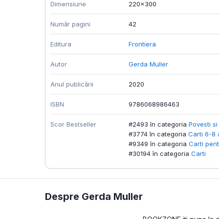
Dimensiune
220x300
Număr pagini
42
Editura
Frontiera
Autor
Gerda Muller
Anul publicării
2020
ISBN
9786068986463
Scor Bestseller
#2493 în categoria
Povesti si
#3774 în categoria
Carti 6-8 
#9349 în categoria
Carti pent
#30194 în categoria
Carti
Despre Gerda Muller