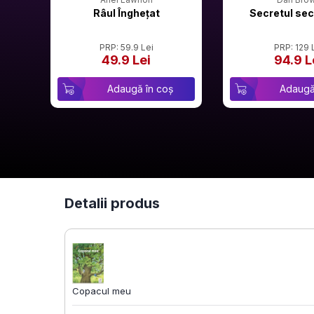
Râul Înghețat
Secretul sec
PRP: 59.9 Lei
PRP: 129 
49.9 Lei
94.9 L
Adaugă în coș
Adaugă
Detalii produs
Copacul meu