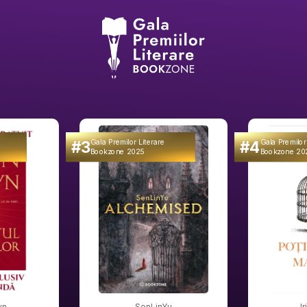
#3
#4
Gala Premilor Literare
Gala Premilor
Bookzone 2025
Bookzone 20
wn
SenLinYu
I