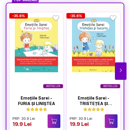
TOP VÂNZĂRI
-35.6%
-35.6%
-
BESTSELLER
BESTSELLER
Emoțiile Sarei -
Emoțiile Sarei -
FURIA ȘI LINIȘTEA
TRISTEȚEA ȘI
BUCURIA
PRP: 30.9 Lei
PRP: 30.9 Lei
P
19.9 Lei
19.9 Lei
1