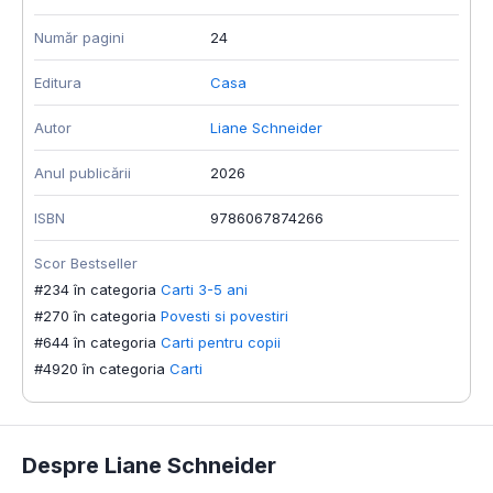
Număr pagini
24
Editura
Casa
Autor
Liane Schneider
Anul publicării
2026
ISBN
9786067874266
Scor Bestseller
#234 în categoria
Carti 3-5 ani
#270 în categoria
Povesti si povestiri
#644 în categoria
Carti pentru copii
#4920 în categoria
Carti
Despre Liane Schneider