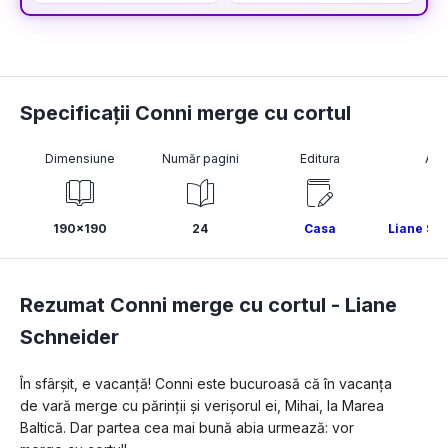
Specificații Conni merge cu cortul
Dimensiune
Număr pagini
Editura
Aut
190x190
24
Casa
Liane Sc
Rezumat Conni merge cu cortul -
Liane
Schneider
În sfârșit, e vacanță! Conni este bucuroasă că în vacanța 
de vară merge cu părinții și verișorul ei, Mihai, la Marea 
Baltică. Dar partea cea mai bună abia urmează: vor 