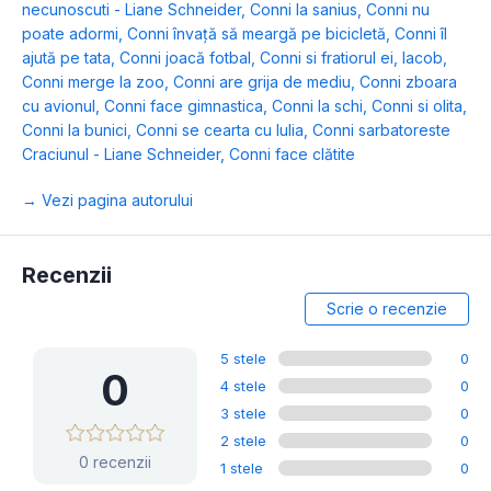
necunoscuti - Liane Schneider
,
Conni la sanius
,
Conni nu
poate adormi
,
Conni învață să meargă pe bicicletă
,
Conni îl
ajută pe tata
,
Conni joacă fotbal
,
Conni si fratiorul ei, Iacob
,
Conni merge la zoo
,
Conni are grija de mediu
,
Conni zboara
cu avionul
,
Conni face gimnastica
,
Conni la schi
,
Conni si olita
,
Conni la bunici
,
Conni se cearta cu Iulia
,
Conni sarbatoreste
Craciunul - Liane Schneider
,
Conni face clătite
→ Vezi pagina autorului
Recenzii
Scrie o recenzie
5 stele
0
0
4 stele
0
3 stele
0
2 stele
0
0 recenzii
1 stele
0