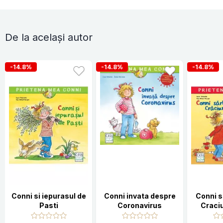
De la același autor
-14.8%
-14.8%
-14.8%
Conni si iepurasul de
Conni invata despre
Conni 
Pasti
Coronavirus
Craciu
Sc