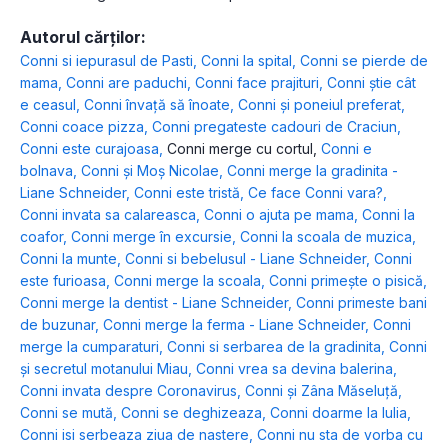
Autorul cărților:
Conni si iepurasul de Pasti
,
Conni la spital
,
Conni se pierde de
mama
,
Conni are paduchi
,
Conni face prajituri
,
Conni știe cât
e ceasul
,
Conni învață să înoate
,
Conni și poneiul preferat
,
Conni coace pizza
,
Conni pregateste cadouri de Craciun
,
Conni este curajoasa
,
Conni merge cu cortul
,
Conni e
bolnava
,
Conni și Moș Nicolae
,
Conni merge la gradinita -
Liane Schneider
,
Conni este tristă
,
Ce face Conni vara?
,
Conni invata sa calareasca
,
Conni o ajuta pe mama
,
Conni la
coafor
,
Conni merge în excursie
,
Conni la scoala de muzica
,
Conni la munte
,
Conni si bebelusul - Liane Schneider
,
Conni
este furioasa
,
Conni merge la scoala
,
Conni primește o pisică
,
Conni merge la dentist - Liane Schneider
,
Conni primeste bani
de buzunar
,
Conni merge la ferma - Liane Schneider
,
Conni
merge la cumparaturi
,
Conni si serbarea de la gradinita
,
Conni
și secretul motanului Miau
,
Conni vrea sa devina balerina
,
Conni invata despre Coronavirus
,
Conni și Zâna Măseluță
,
Conni se mută
,
Conni se deghizeaza
,
Conni doarme la Iulia
,
Conni isi serbeaza ziua de nastere
,
Conni nu sta de vorba cu