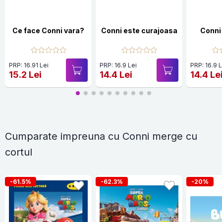
Ce face Conni vara?
Conni este curajoasa
Conni 
PRP: 16.91 Lei
PRP: 16.9 Lei
PRP: 16.9 L
15.2 Lei
14.4 Lei
14.4 Le
Cumparate impreuna cu Conni merge cu
cortul
-61.5%
-62.3%
-20%