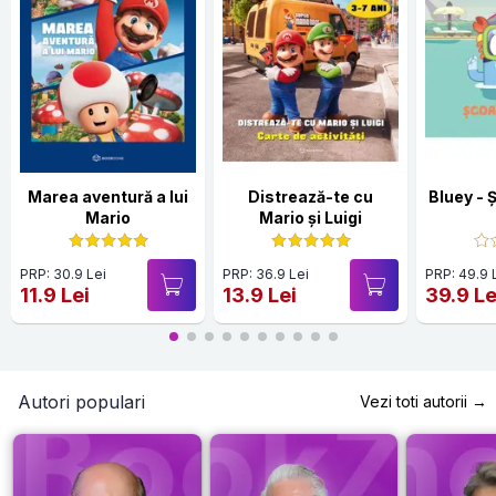
Marea aventură a lui
Distrează-te cu
Bluey - 
Mario
Mario și Luigi
PRP: 30.9 Lei
PRP: 36.9 Lei
PRP: 49.9 
11.9 Lei
13.9 Lei
39.9 Le
Autori populari
Vezi toti autorii →