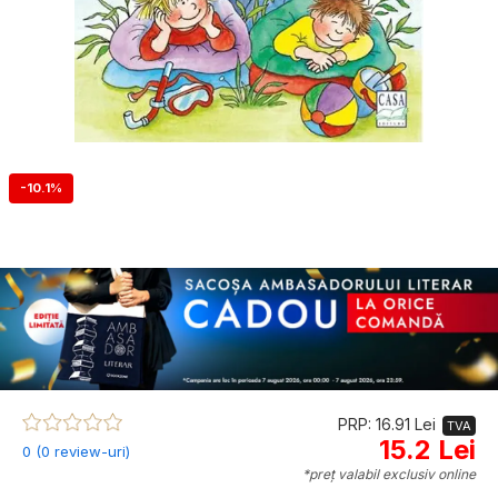
-10.1%
PRP: 16.91 Lei
TVA
15.2 Lei
0 (0 review-uri)
*preț valabil exclusiv online