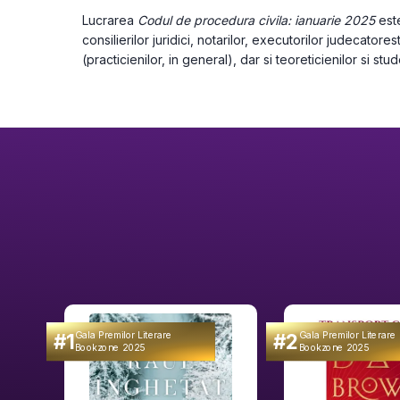
Lucrarea 
Codul de procedura civila: ianuarie 2025
 est
consilierilor juridici, notarilor, executorilor judecatoresti
(practicienilor, in general), dar si teoreticienilor si stu
#1
#2
Gala Premilor Literare
Gala Premilor Literare
Bookzone 2025
Bookzone 2025