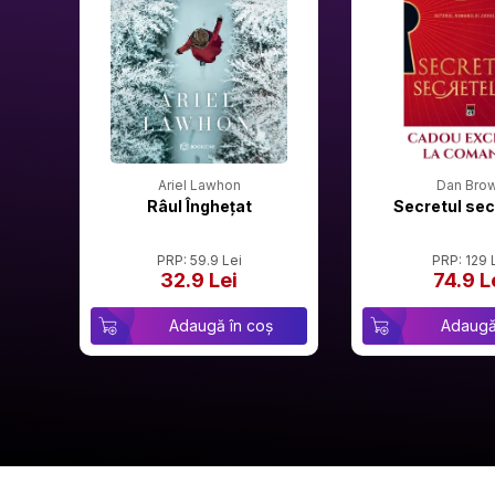
Ariel Lawhon
Dan Bro
Râul Înghețat
Secretul sec
PRP: 59.9 Lei
PRP: 129 
32.9 Lei
74.9 L
Adaugă în coș
Adaugă