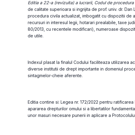
Editia a 22-a (revizuita) a lucrarii, Codul de procedura 
de calitate superioara si ingrijita de prof. univ. dr. Da
procedura civila actualizat, imbogatit cu dispozitii de ap
recursuri in interesul legii, hotarari prealabile, taxe jud
80/2013, cu recentele modificari), numeroase dispozitii
de utile.
Indexul plasat la finalul Codului faciliteaza utilizarea a
diverse institutii de drept importante in domeniul proce
sintagmelor-cheie aferente.
Editia contine si: Legea nr. 172/2022 pentru ratificarea 
apararea drepturilor omului si a libertatilor fundament
unor masuri necesare punerii in aplicare a Protocolului 