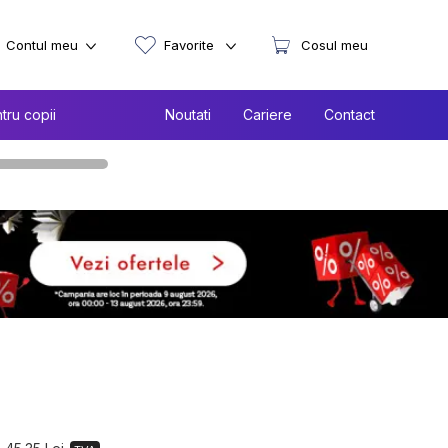
Contul meu
Favorite
Cosul meu
tru copii
Noutati
Cariere
Contact