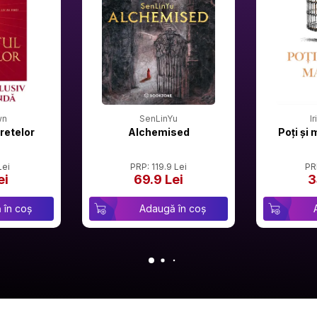
wn
SenLinYu
I
retelor
Alchemised
Poți și 
Lei
PRP: 119.9 Lei
PR
ei
69.9 Lei
3
 în coș
Adaugă în coș