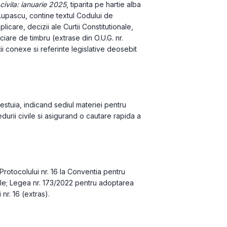
civila: ianuarie 2025
, tiparita pe hartie alba 
n Lupascu, contine textul Codului de 
licare, decizii ale Curtii Constitutionale, 
iciare de timbru (extrase din O.U.G. nr. 
 conexe si referinte legislative deosebit 
cestuia, indicand sediul materiei pentru 
durii civile si asigurand o cautare rapida a 
Protocolului nr. 16 la Conventia pentru 
ale; Legea nr. 173/2022 pentru adoptarea 
nr. 16 (extras).