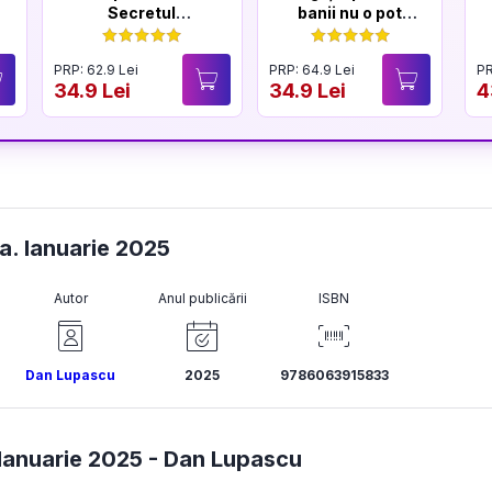
Secretul
banii nu o pot
longevității
cumpăra
creierului
PRP: 62.9 Lei
PRP: 64.9 Lei
PR
34.9 Lei
34.9 Lei
4
la. Ianuarie 2025
Autor
Anul publicării
ISBN
Dan Lupascu
2025
9786063915833
Ianuarie 2025 -
Dan Lupascu