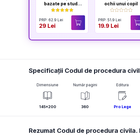
bazate pe studii
ochii unui copil
științifice
PRP: 62.9 Lei
PRP: 51.9 Lei
29 Lei
19.9 Lei
Specificații Codul de procedura civi
Dimensiune
Număr pagini
Editura
145x200
360
Pro Lege
Rezumat Codul de procedura civila. 