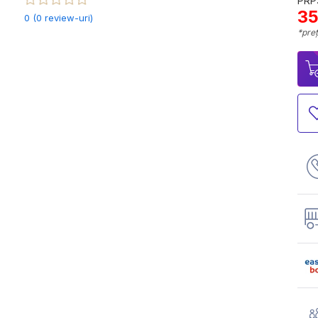
PRP:
35
0 (0 review-uri)
*preț