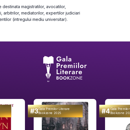
e destinata magistratilor, avocatilor, 
, arbitrilor, mediatorilor, expertilor judiciari 
dentilor (intregului mediu universitar).
#3
#4
Gala Premilor Literare
Gala Premilor
Bookzone 2025
Bookzone 20