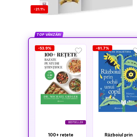
-21.1%
TOP VÂNZĂRI
-53.9%
-61.7%
BESTSELLER
100+ rețete
Războiul prin