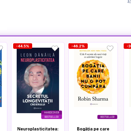
-44.5%
-46.2%
-
HARDCOVER
BESTSELLER
BESTSELLER
Neuroplasticitatea:
Bogăția pe care