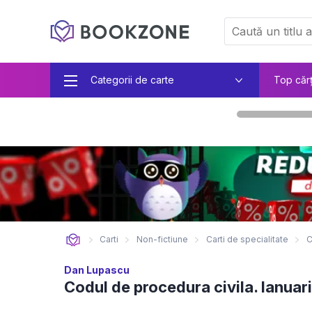
Categorii de carte
Top căr
Carti
Non-fictiune
Carti de specialitate
C
Dan Lupascu
Codul de procedura civila. Ianuar