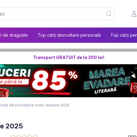
ți de dragoste
Top cărți dezvoltare personală
Top cărți pen
Transport GRATUIT de la 200 lei!
odul de procedura civila. Ianuarie 2025
ie 2025