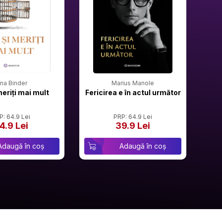
rina Binder
Marius Manole
meriți mai mult
Fericirea e în actul următor
P: 64.9 Lei
PRP: 64.9 Lei
4.9 Lei
39.9 Lei
Adaugă în coș
Adaugă în coș