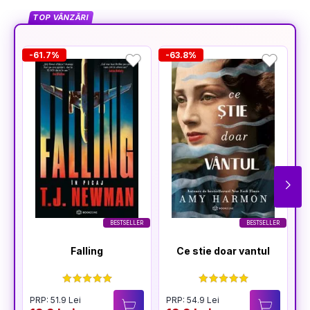
TOP VÂNZĂRI
-61.7%
-63.8%
-
BESTSELLER
BESTSELLER
Falling
Ce stie doar vantul
PRP: 51.9 Lei
PRP: 54.9 Lei