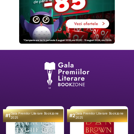
Gala Premilor Literare Bookzone
Gala Premilor Literare Bookzone
#1
#2
2025
2025