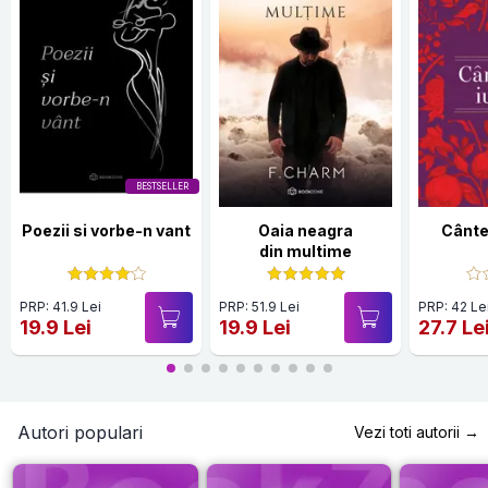
BESTSELLER
Poezii si vorbe-n vant
Oaia neagra
Cântec
din multime
PRP: 41.9 Lei
PRP: 51.9 Lei
PRP: 42 Le
19.9 Lei
19.9 Lei
27.7 Le
Autori populari
Vezi toti autorii →