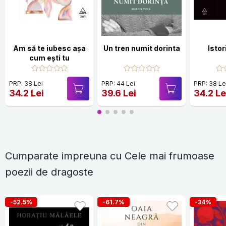
Am să te iubesc așa
Un tren numit dorinta
Istor
cum ești tu
PRP: 38 Lei
PRP: 44 Lei
PRP: 38 Le
34.2 Lei
39.6 Lei
34.2 Le
Cumparate impreuna cu Cele mai frumoase
poezii de dragoste
-52.5%
-61.7%
-34%