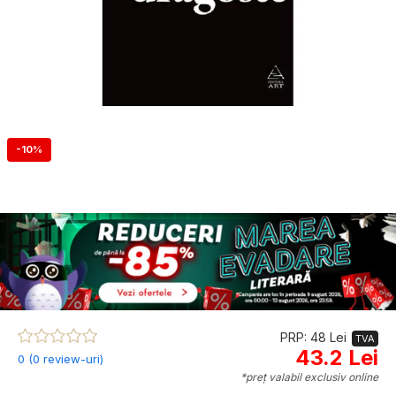
-10%
PRP: 48 Lei
TVA
43.2 Lei
0 (0 review-uri)
*preț valabil exclusiv online