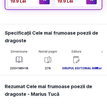
19.9 Lei
19.9 Lei
Specificații Cele mai frumoase poezii de
dragoste
Dimensiune
Număr pagini
Editura
Aut
220x165x16
276
GRUPUL EDITORIAL ART
Marius
Rezumat Cele mai frumoase poezii de
dragoste -
Marius Tucă