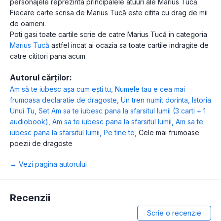
personajele reprezinta principalele atuuri ale Marius Tucă.
Fiecare carte scrisa de Marius Tucă este citita cu drag de mii
de oameni.
Poti gasi toate cartile scrie de catre Marius Tucă in categoria
Marius Tucă
astfel incat ai ocazia sa toate cartile indragite de
catre cititori pana acum.
Autorul cărților:
Am să te iubesc așa cum ești tu
,
Numele tau e cea mai
frumoasa declaratie de dragoste
,
Un tren numit dorinta
,
Istoria
Unui Tu
,
Set Am sa te iubesc pana la sfarsitul lumii (3 carti + 1
audiobook)
,
Am sa te iubesc pana la sfarsitul lumii
,
Am sa te
iubesc pana la sfarsitul lumii
,
Pe tine te
,
Cele mai frumoase
poezii de dragoste
→ Vezi pagina autorului
Recenzii
Scrie o recenzie