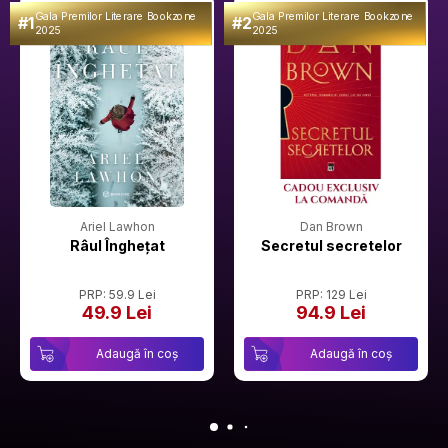
Gala Premilor Literare Bookzone
Gala Premilor Literare Bookzone
#1
#2
2025
2025
Ariel Lawhon
Dan Brown
Râul Înghețat
Secretul secretelor
PRP: 59.9 Lei
PRP: 129 Lei
49.9 Lei
94.9 Lei
Adaugă în coș
Adaugă în coș