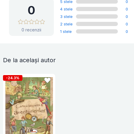
5 stele
0
0
4 stele
0
3 stele
0
2 stele
0
0 recenzii
1 stele
0
De la același autor
-24.3%