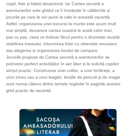
copiii, fete și băieți deopotrivă. Iar Cartea secretă a 
aventurierilor este ghidul ce îi însoțește în călătoriile și 
jocurile pe care le vor pune la cale în această vacanță. 
Astfel, organizarea unei excursii la munte este acum mult 
mai simplă, deoarece cartea noastră le arată celor mici, 
pas cu pas, ceea ce trebuie făcut pentru o drumeție reușită: 
stabilirea traseului, întocmirea listei cu obiectele necesare 
sau alegerea și organizarea locului de campare.

Jocurile propuse de Cartea secretă a aventurierilor se 
potrivesc perfect activităților în aer liber și le solicită copiilor 
simțul practic. Construirea unei colibe, a unei fortărețe, a 
unui zmeu sau a unui leagăn, lecțiile de pescuit și de magie 
sunt numai câteva dintre temele regăsite în paginile acestui 