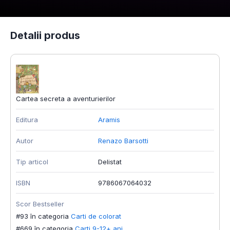
Detalii produs
Cartea secreta a aventurierilor
Editura
Aramis
Autor
Renazo Barsotti
Tip articol
Delistat
ISBN
9786067064032
Scor Bestseller
#93 în categoria
Carti de colorat
#669 în categoria
Carti 9-12+ ani