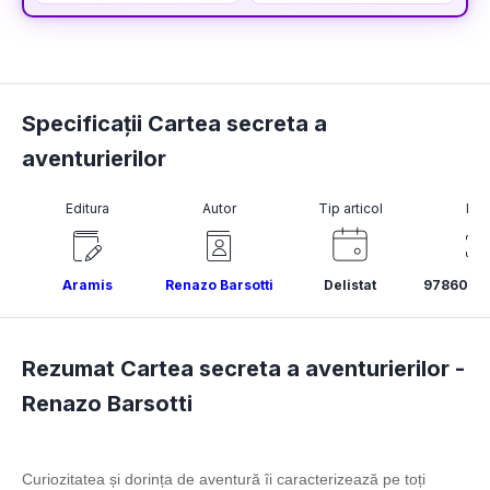
Specificații Cartea secreta a
aventurierilor
Editura
Autor
Tip articol
ISB
Aramis
Renazo Barsotti
Delistat
9786067
Rezumat Cartea secreta a aventurierilor -
Renazo Barsotti
Curiozitatea și dorința de aventură îi caracterizează pe toți 