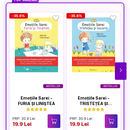
TOP VÂNZĂRI
-35.6%
-35.6%
-
BESTSELLER
BESTSELLER
Emoțiile Sarei -
Emoțiile Sarei -
FURIA ȘI LINIȘTEA
TRISTEȚEA ȘI
BUCURIA
PRP: 30.9 Lei
PRP: 30.9 Lei
P
19.9 Lei
19.9 Lei
1