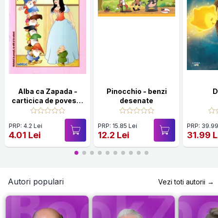
Alba ca Zapada -
Pinocchio - benzi
D
carticica de povesti,
desenate
de citit si de colorat
PRP: 4.2 Lei
PRP: 15.85 Lei
PRP: 39.99
4.01 Lei
12.2 Lei
31.99 L
Autori populari
Vezi toti autorii →