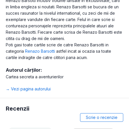
Renazo Barsotti inclusiv volume lansate in exclusivitate, carti
in limba engleza si noutati. Renazo Barsotti se bucura de un
succes rasunator la nivelul international, cu zeci de mii de
exemplare vandute din fiecare carte. Felul in care scrie si
contureaza personajele reprezinta principalele atuuri ale
Renazo Barsotti. Fiecare carte scrisa de Renazo Barsotti este
citita cu drag de mii de oameni.
Poti gasi toate cartile scrie de catre Renazo Barsotti in
categoria
Renazo Barsotti
astfel incat ai ocazia sa toate
cartile indragite de catre cititori pana acum.
Autorul cărților:
Cartea secreta a aventurierilor
→ Vezi pagina autorului
Recenzii
Scrie o recenzie