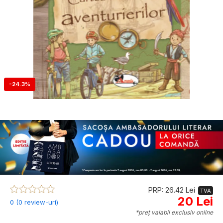
-24.3%
PRP: 26.42 Lei
TVA
20 Lei
0 (0 review-uri)
*preț valabil exclusiv online