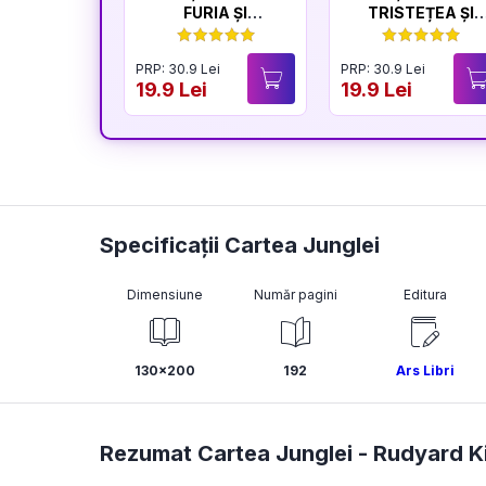
FURIA ȘI
TRISTEȚEA ȘI
LINIȘTEA
BUCURIA
PRP: 30.9 Lei
PRP: 30.9 Lei
19.9 Lei
19.9 Lei
Specificații Cartea Junglei
Dimensiune
Număr pagini
Editura
130x200
192
Ars Libri
Rezumat Cartea Junglei -
Rudyard Ki