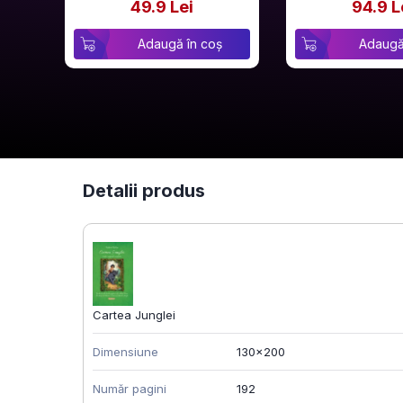
49.9 Lei
94.9 L
Adaugă în coș
Adaugă
Detalii produs
Cartea Junglei
Dimensiune
130x200
Număr pagini
192