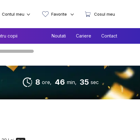
Contul meu
Favorite
Cosul meu
tru copii
Noutati
Cariere
Contact
8
46
33
ore,
min,
sec