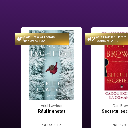
#1
#2
Gala Premilor Literare
Gala Premilor Literare
Bookzone 2025
Bookzone 2025
Ariel Lawhon
Dan Bro
Râul Înghețat
Secretul sec
PRP: 59.9 Lei
PRP: 129 