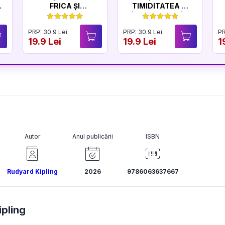
FRICA ȘI
TIMIDITATEA ȘI
CURAJUL
ÎNCREDEREA ÎN
SINE
PRP: 30.9 Lei
PRP: 30.9 Lei
PR
19.9 Lei
19.9 Lei
1
Autor
Anul publicării
ISBN
Rudyard Kipling
2026
9786063637667
pling