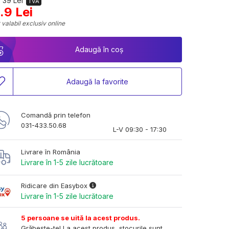
 39 Lei
TVA
.9 Lei
 valabil exclusiv online
Adaugă în coș
Adaugă la favorite
Comandă prin telefon
031-433.50.68
L-V 09:30 - 17:30
Livrare în România
Livrare în 1-5 zile lucrătoare
Ridicare din Easybox
Livrare în 1-5 zile lucrătoare
5 persoane se uită la acest produs.
Grăbește-te! La acest produs, stocurile sunt