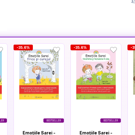
-35.6%
-35.6%
-3
LER
BESTSELLER
BESTSELLER
Emoțiile Sarei -
Emoțiile Sarei -