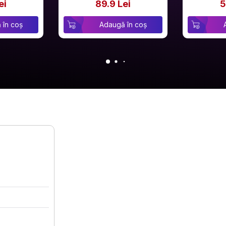
ei
89.9 Lei
5
 în coș
Adaugă în coș