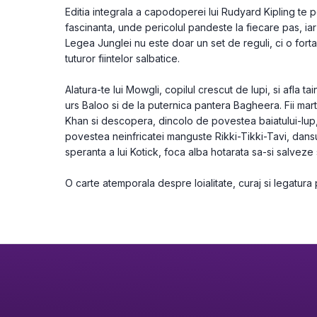
Editia integrala a capodoperei lui Rudyard Kipling te po
fascinanta, unde pericolul pandeste la fiecare pas, iar
Legea Junglei nu este doar un set de reguli, ci o fort
tuturor fiintelor salbatice.
Alatura-te lui Mowgli, copilul crescut de lupi, si afla tain
urs Baloo si de la puternica pantera Bagheera. Fii martor
Khan si descopera, dincolo de povestea baiatului-lup,
povestea neinfricatei manguste Rikki-Tikki-Tavi, dansul 
speranta a lui Kotick, foca alba hotarata sa-si salveze
O carte atemporala despre loialitate, curaj si legatura 