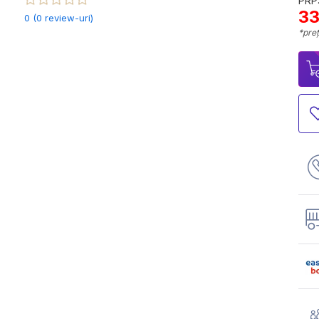
PRP:
33
0 (0 review-uri)
*preț