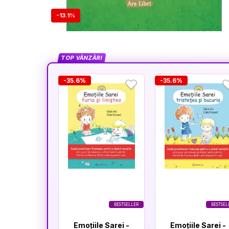
-13.1%
TOP VÂNZĂRI
-35.6%
-35.6%
BESTSELLER
BESTSEL
Emoțiile Sarei -
Emoțiile Sarei -