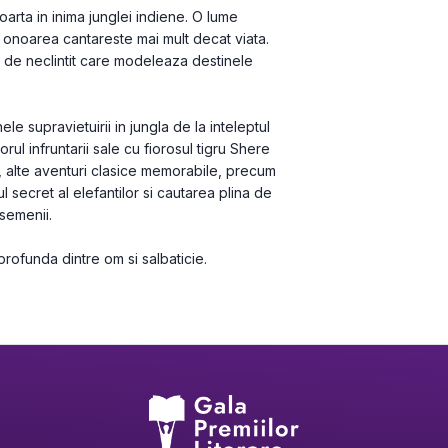
arta in inima junglei indiene. O lume 
 onoarea cantareste mai mult decat viata. 
a de neclintit care modeleaza destinele 
ele supravietuirii in jungla de la inteleptul 
ul infruntarii sale cu fiorosul tigru Shere 
 alte aventuri clasice memorabile, precum 
secret al elefantilor si cautarea plina de 
 semenii.
profunda dintre om si salbaticie.