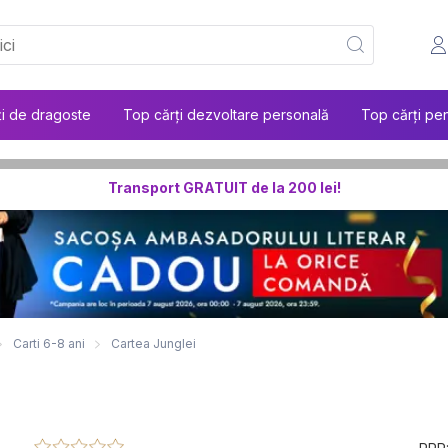
ți de dragoste
Top cărți dezvoltare personală
Top cărți pen
Transport GRATUIT de la 200 lei!
Carti 6-8 ani
Cartea Junglei