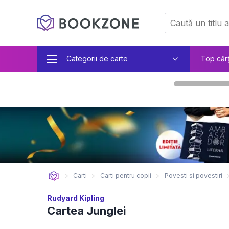
Categorii de carte
Top căr
Carti
Carti pentru copii
Povesti si povestiri
Rudyard Kipling
Cartea Junglei