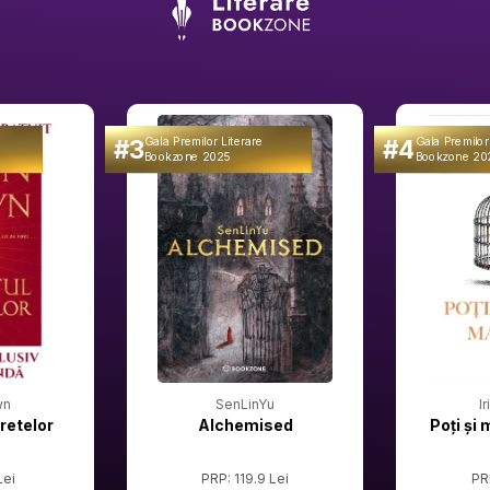
#3
#4
Gala Premilor Literare
Gala Premilor
Bookzone 2025
Bookzone 20
wn
SenLinYu
I
retelor
Alchemised
Poți și 
Lei
PRP: 119.9 Lei
PR