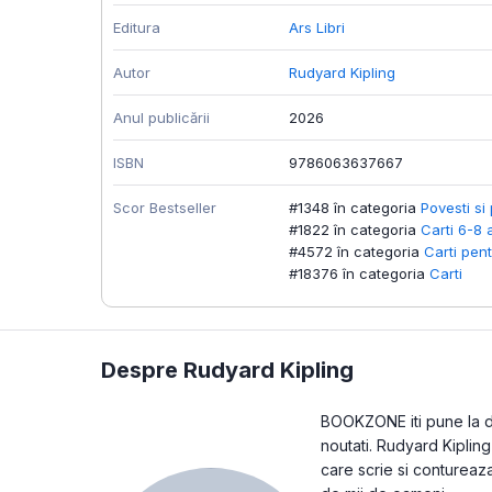
Editura
Ars Libri
Autor
Rudyard Kipling
Anul publicării
2026
ISBN
9786063637667
Scor Bestseller
#1348 în categoria
Povesti si 
#1822 în categoria
Carti 6-8 
#4572 în categoria
Carti pent
#18376 în categoria
Carti
Despre Rudyard Kipling
BOOKZONE iti pune la dis
noutati. Rudyard Kipling
care scrie si contureaza