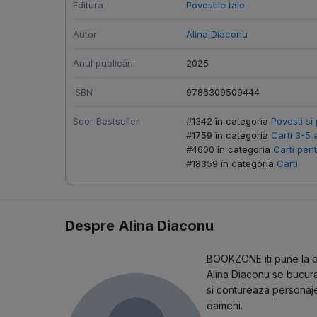
Editura
Povestile tale
Autor
Alina Diaconu
Anul publicării
2025
ISBN
9786309509444
Scor Bestseller
#1342 în categoria
Povesti si 
#1759 în categoria
Carti 3-5 
#4600 în categoria
Carti pent
#18359 în categoria
Carti
Despre Alina Diaconu
BOOKZONE iti pune la dis
Alina Diaconu se bucura 
si contureaza personajel
oameni.