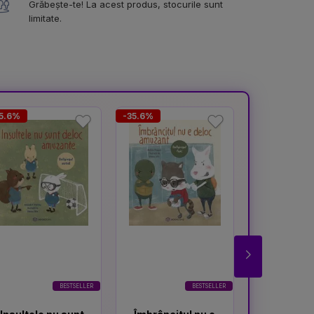
Grăbește-te! La acest produs, stocurile sunt
limitate.
5.6%
-35.6%
-35.6%
BESTSELLER
BESTSELLER