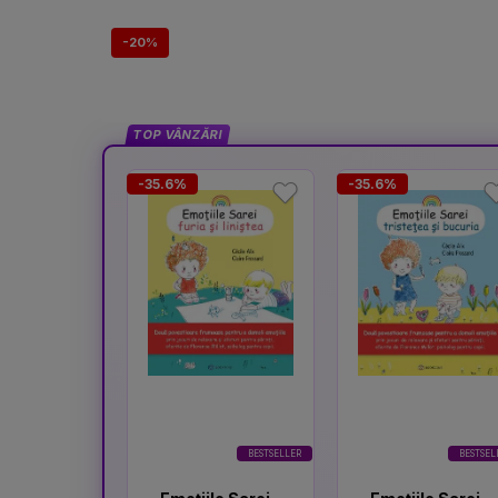
-20%
TOP VÂNZĂRI
-35.6%
-35.6%
BESTSELLER
BESTSEL