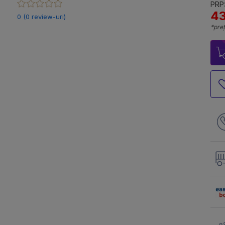
PRP:
43
0 (0 review-uri)
*preț