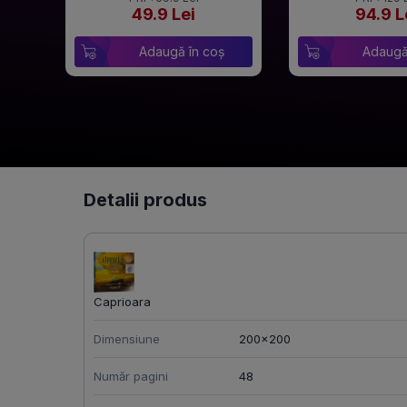
49.9 Lei
94.9 L
Adaugă în coș
Adaugă
Detalii produs
Caprioara
Dimensiune
200x200
Număr pagini
48