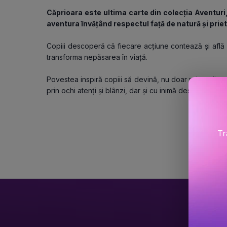
Căprioara este ultima carte din colecția Aventuri, 
aventura învățând respectul față de natură și prie
Copiii descoperă că fiecare acțiune contează și află 
transforma nepăsarea în viață.
Povestea inspiră copiii să devină, nu doar prietenii natur
prin ochi atenți și blânzi, dar și cu inimă deschisă.
Tr