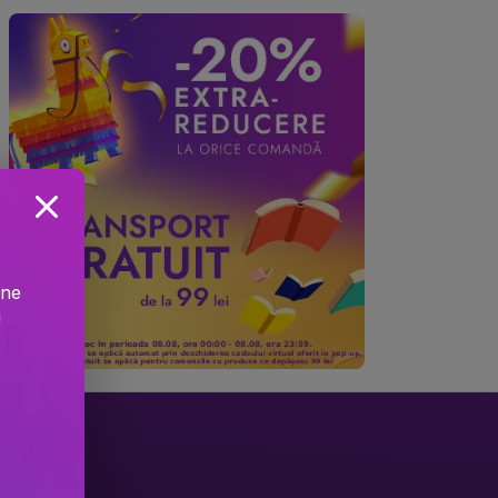
ine
!