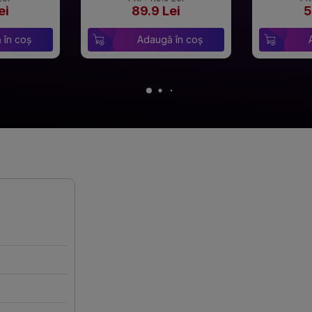
ei
89.9 Lei
5
 în coș
Adaugă în coș