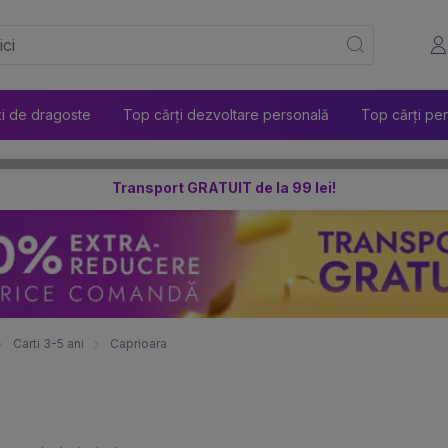
ți de dragoste
Top cărți dezvoltare personală
Top cărți pen
Transport GRATUIT de la 99 lei!
Carti 3-5 ani
Caprioara