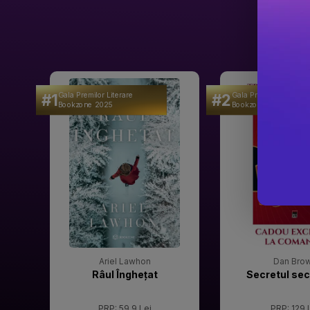
#1
#2
Gala Premilor Literare
Gala Premilor Literare
Bookzone 2025
Bookzone 2025
Ariel Lawhon
Dan Bro
Râul Înghețat
Secretul sec
PRP: 59.9 Lei
PRP: 129 