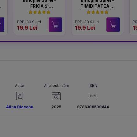
Emoțiile Sarei -
Emoțiile Sarei -
FRICA ȘI
TIMIDITATEA ȘI
CURAJUL
ÎNCREDEREA ÎN
SINE
PRP: 30.9 Lei
PRP: 30.9 Lei
PR
19.9 Lei
19.9 Lei
1
Autor
Anul publicării
ISBN
Alina Diaconu
2025
9786309509444