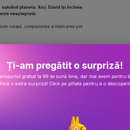
salvând planeta. Aici, David își încheie 
tenie neașteptată.
cum curajul, compasiunea și implicarea pot 
ii, ci chiar protectorii ei, și să o privească 
Ți-am pregătit o surpriză!
ansportul gratuit la 99 lei sună bine, dar mai avem pentru t
încă o extra-surpriză! Click pe piñata pentru a o descoperi