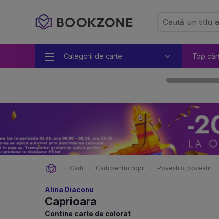
Categorii de carte
Top căr
Carti
Carti pentru copii
Povesti si povestiri
Alina Diaconu
Caprioara
Contine carte de colorat