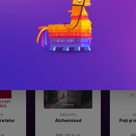
#3
#4
Gala Premilor Literare
Gala Premilor
Bookzone 2025
Bookzone 20
wn
SenLinYu
I
retelor
Alchemised
Poți și 
Lei
PRP: 119.9 Lei
PR