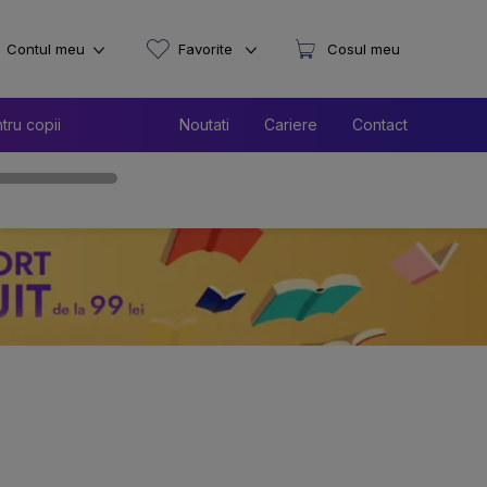
Contul meu
Favorite
Cosul meu
tru copii
Noutati
Cariere
Contact