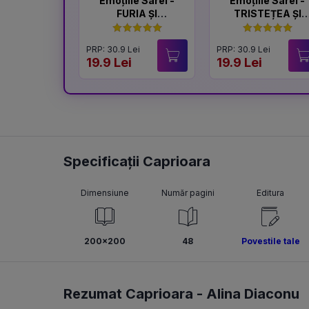
Emoțiile Sarei -
Emoțiile Sarei -
FURIA ȘI
TRISTEȚEA ȘI
LINIȘTEA
BUCURIA
PRP: 30.9 Lei
PRP: 30.9 Lei
19.9 Lei
19.9 Lei
Specificații Caprioara
Dimensiune
Număr pagini
Editura
200x200
48
Povestile tale
Rezumat Caprioara -
Alina Diaconu