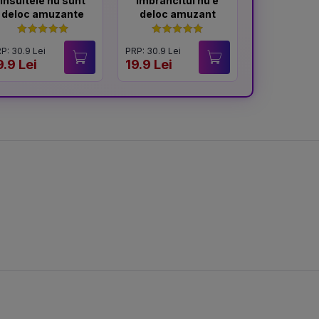
Insultele nu sunt
Îmbrâncitul nu e
Glumele 
deloc amuzante
deloc amuzant
mereu am
P: 30.9 Lei
PRP: 30.9 Lei
PRP: 30.9 Lei
9.9 Lei
19.9 Lei
19.9 Lei