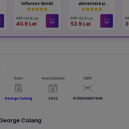
înfloresc lămâii
alimentară și
sănătatea inimii
PRP: 54.9 Lei
PRP: 62.9 Lei
PR
40.9 Lei
52.9 Lei
3
?
Autor
Anul publicării
ISBN
George Colang
2022
9786069557648
George Colang