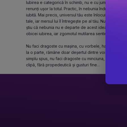
Iubirea e categorică în schimb, nu e cu jumătăți de măsu
renunți ușor la totul. Practic, în nebunia îndrăgostirii, 
iubită. Mai precis, universul tău este înlocuit de univers
tale, iar mersul lui îl întregește pe al tău. Nu știu câți au
știu că nebunia nu e departe de acest ideal. În iubire: 
obicei iubirea, iar zgomotul mutilarea sentimentului.
Nu faci dragoste cu mașina, cu vorbele, hainele, parfu
la o parte, rămâne doar deșertul dintre voi doi, bătălia 
simplu spus, nu faci dragoste cu minciuna, ci mereu cu 
clipă, fără propedeutică și gusturi fine…