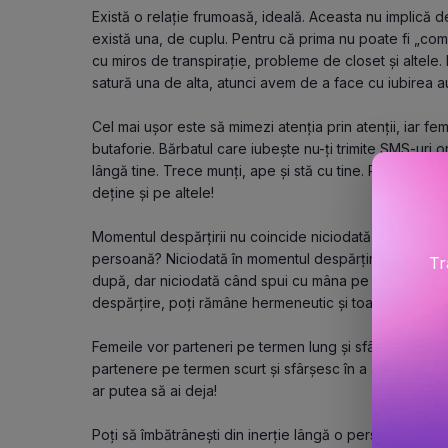
Există o relație frumoasă, ideală. Aceasta nu implică decâ
există una, de cuplu. Pentru că prima nu poate fi „com
cu miros de transpirație, probleme de closet și altele.
satură una de alta, atunci avem de a face cu iubirea a
Cel mai ușor este să mimezi atenția prin atenții, iar feme
butaforie. Bărbatul care iubește nu-ți trimite SMS-uri or
lângă tine. Trece munți, ape și stă cu tine. Până atunci
deține și pe altele!
Momentul despărțirii nu coincide niciodată cu momentul
persoană? Niciodată în momentul despărțirii. O poți face 
Tr
după, dar niciodată când spui cu mâna pe inimă că te-a
despărțire, poți rămâne hermeneutic și toată viața, de
Femeile vor parteneri pe termen lung și sfârșesc în a a
partenere pe termen scurt și sfârșesc în a avea pe term
ar putea să ai deja!
Poți să îmbătrânești din inerție lângă o persoană pe car