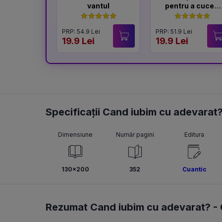
vantul
pentru a cuceri
un Lord
PRP: 54.9 Lei
PRP: 51.9 Lei
19.9 Lei
19.9 Lei
Specificații Cand iubim cu adevarat
Dimensiune
Număr pagini
Editura
130x200
352
Cuantic
Rezumat Cand iubim cu adevarat? -