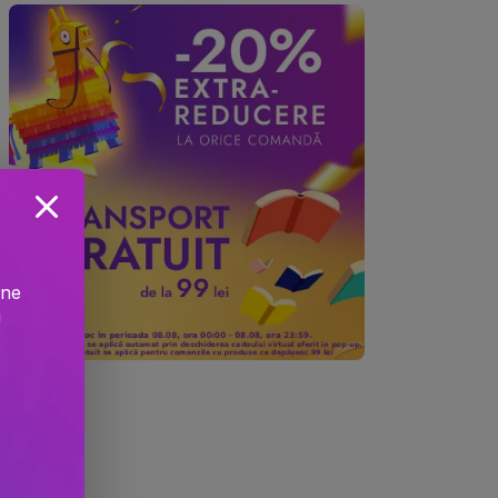
ine
!