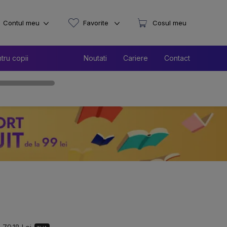
Contul meu
Favorite
Cosul meu
tru copii
Noutati
Cariere
Contact