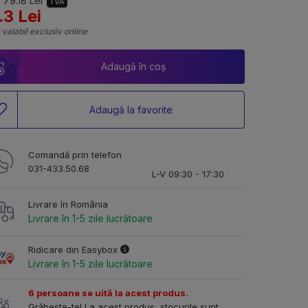
 79.18 Lei
TVA
.3 Lei
 valabil exclusiv online
Adaugă în coș
Adaugă la favorite
Comandă prin telefon
031-433.50.68
L-V 09:30 - 17:30
Livrare în România
Livrare în 1-5 zile lucrătoare
Ridicare din Easybox
Livrare în 1-5 zile lucrătoare
6 persoane se uită la acest produs.
Grăbește-te! La acest produs, stocurile sunt