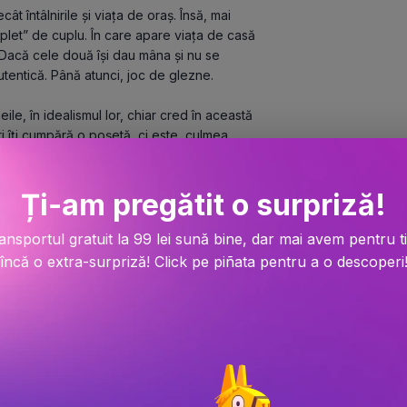
t întâlnirile și viața de oraș. Însă, mai 
plet” de cuplu. În care apare viața de casă 
 Dacă cele două își dau mâna și nu se 
utentică. Până atunci, joc de glezne.
ile, în idealismul lor, chiar cred în această 
i îți cumpără o poșetă, ci este, culmea, 
? Te deține de la distanță! Așa cum le 
Ți-am pregătit o surpriză!
 despărțirii. Când te desparți de o 
ori înainte să oficializezi despărțirea, ori 
ansportul gratuit la 99 lei sună bine, dar mai avem pentru t
i despărțit. Sau să nu mai vorbim că, în 
încă o extra-surpriză! Click pe piñata pentru a o descoperi
ci nu te poți despărți niciodată…
vea pe termen scurt. Bărbații vor 
en lung. Morala? Ai grijă ce îți dorești! S-
e nu o iubești. De fapt, așa se și întâmplă! 