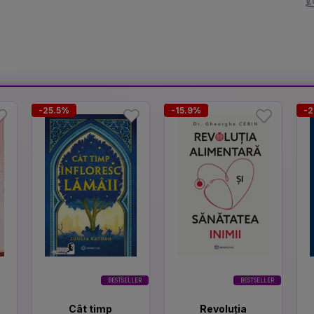
-25.5%
-15.9%
-
BESTSELLER
BESTSELLER
Cât timp
Revoluția