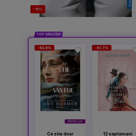
-15%
TOP VÂNZĂRI
-63.8%
-61.7%
BESTSELLER
Ce stie doar
12 saptamani