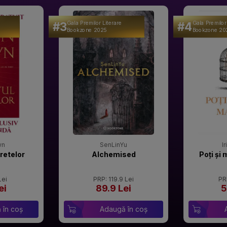
#3
#4
Gala Premilor Literare
Gala Premilor
Bookzone 2025
Bookzone 20
wn
SenLinYu
I
retelor
Alchemised
Poți și 
Lei
PRP: 119.9 Lei
PR
ei
89.9 Lei
5
 în coș
Adaugă în coș