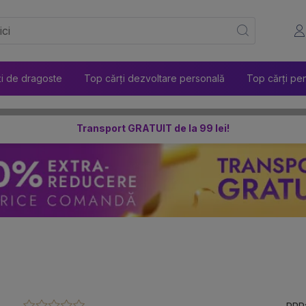
ți de dragoste
Top cărți dezvoltare personală
Top cărți pen
Transport GRATUIT de la 99 lei!