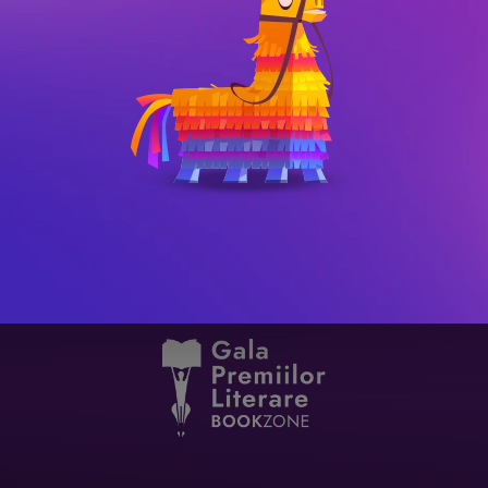
ră, ori este, ori nu este! Când iubești, 
totul se traduce prin raportare la persoana 
ul celui iubit. Scopurile lui devin scopurile 
 avut privilegiul să fie înhățați de iubire, dar 
tăcerea are cuvinte. Deci liniștea indică de 
mul, ci cu persoana. După ce dai poleiala 
inimilor, fără niciun adaos, doar un fior! Mai 
adevărul. Cum te poți îndrăgosti? Într-o 