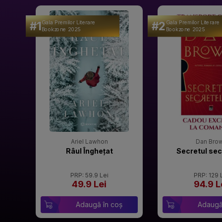
#1
#2
Gala Premilor Literare
Gala Premilor Literare
Bookzone 2025
Bookzone 2025
Ariel Lawhon
Dan Bro
Râul Înghețat
Secretul sec
PRP: 59.9 Lei
PRP: 129 
49.9 Lei
94.9 L
Adaugă în coș
Adaugă