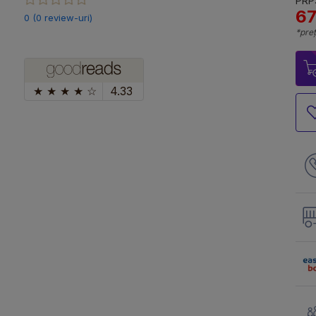
PRP:
67
0 (0 review-uri)
*preț
★
★
★
★
☆
4.33