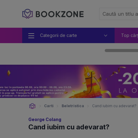
Categorii de carte
Top căr
Carti
Beletristica
Cand iubim cu adevarat?
George Colang
Cand iubim cu adevarat?