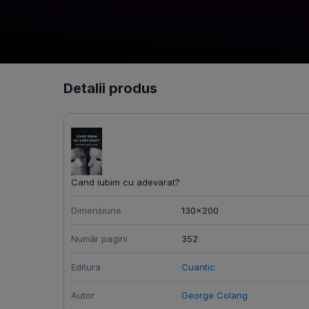
Detalii produs
Cand iubim cu adevarat?
Dimensiune
130x200
Număr pagini
352
Editura
Cuantic
Autor
George Colang