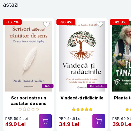
astazi
-16.7%
-36.4%
-42.9%
NOU
BESTSELLER
Scrisori catre un
Vindecă-ți rădăcinile
Plante 
cautator de sens
PRP: 59.9 Lei
PRP: 54.9 Lei
PRP: 69.9 
49.9 Lei
34.9 Lei
39.9 Le