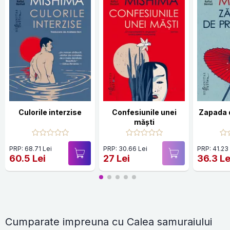
Culorile interzise
Confesiunile unei
Zapada 
măști
PRP: 68.71 Lei
PRP: 30.66 Lei
PRP: 41.23
60.5 Lei
27 Lei
36.3 Le
Cumparate impreuna cu Calea samuraiului