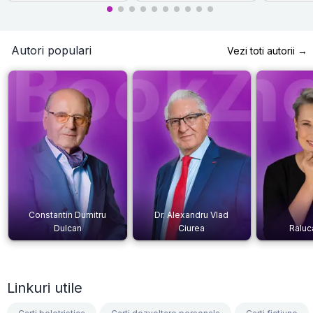
Autori populari
Vezi toti autorii →
Constantin Dumitru
Dr. Alexandru Vlad
Dulcan
Ciurea
Raluc
Linkuri utile