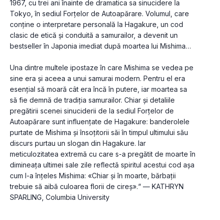
1967, cu trei ani înainte de dramatica sa sinucidere la 
Tokyo, în sediul Forţelor de Autoapărare. Volumul, care 
conţine o interpretare personală la Hagakure, un cod 
clasic de etică și conduită a samurailor, a devenit un 
bestseller în Japonia imediat după moartea lui Mishima…

Una dintre multele ipostaze în care Mishima se vedea pe 
sine era și aceea a unui samurai modern. Pentru el era 
esenţial să moară cât era încă în putere, iar moartea sa 
să fie demnă de tradiţia samurailor. Chiar și detaliile 
pregătirii scenei sinuciderii de la sediul Forţelor de 
Autoapărare sunt influenţate de Hagakure: banderolele 
purtate de Mishima și însoţitorii săi în timpul ultimului său 
discurs purtau un slogan din Hagakure. Iar 
meticulozitatea extremă cu care s-a pregătit de moarte în 
dimineaţa ultimei sale zile reflectă spiritul acestui cod așa 
cum l-a înţeles Mishima: «Chiar și în moarte, bărbaţii 
trebuie să aibă culoarea florii de cireș».“ — KATHRYN 
SPARLING, Columbia University