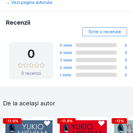
→ Vezi pagina autorului
Recenzii
Scrie o recenzie
5 stele
0
0
4 stele
0
3 stele
0
2 stele
0
0 recenzii
1 stele
0
De la același autor
-11.9%
-11.9%
-12%