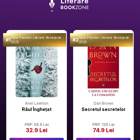
Gala Premilor Literare Bookzone
Gala Premilor Literare Bookzone
#1
#2
2025
2025
Ariel Lawhon
Dan Brown
Râul Înghețat
Secretul secretelor
PRP: 59.9 Lei
PRP: 129 Lei
32.9 Lei
74.9 Lei