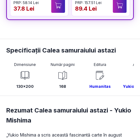
PRP: 58.14 Lei
PRP: 157.51 Lei
P
37.8 Lei
89.4 Lei
3
Specificații Calea samuraiului astazi
Dimensiune
Număr pagini
Editura
Aut
130x200
168
Humanitas
Yukio M
Rezumat Calea samuraiului astazi -
Yukio
Mishima
„Yukio Mishima a scris această fascinantă carte în august 