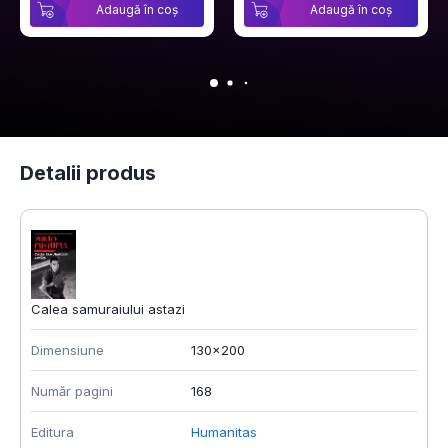
Adaugă în coș
Adaugă în coș
Detalii produs
Calea samuraiului astazi
Dimensiune
130x200
Număr pagini
168
Editura
Humanitas