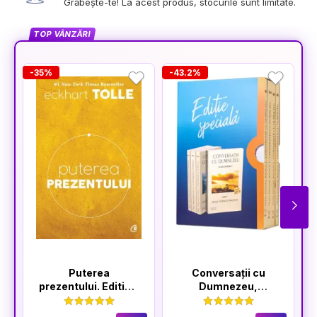
Grăbește-te! La acest produs, stocurile sunt limitate.
TOP VÂNZĂRI
-35%
-43.2%
-
Puterea
Conversații cu
prezentului. Editia a
Dumnezeu,
VI-a
volumele I-IV