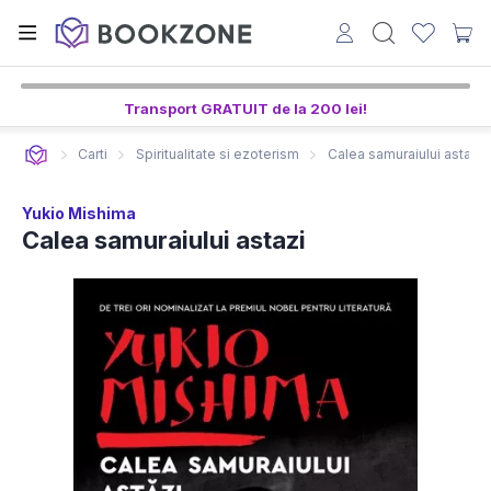
Transport GRATUIT de la 200 lei!
Carti
Spiritualitate si ezoterism
Calea samuraiului astazi
Yukio Mishima
Calea samuraiului astazi