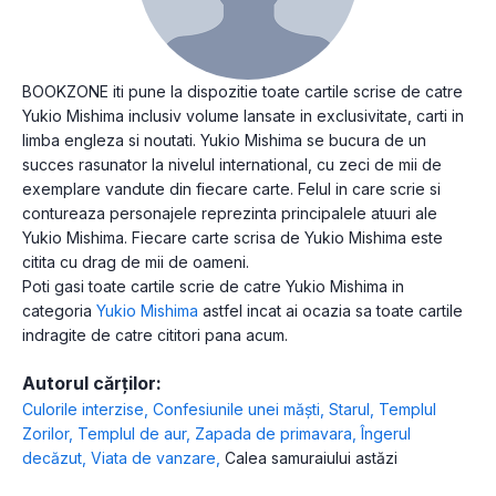
BOOKZONE iti pune la dispozitie toate cartile scrise de catre
Yukio Mishima inclusiv volume lansate in exclusivitate, carti in
limba engleza si noutati. Yukio Mishima se bucura de un
succes rasunator la nivelul international, cu zeci de mii de
exemplare vandute din fiecare carte. Felul in care scrie si
contureaza personajele reprezinta principalele atuuri ale
Yukio Mishima. Fiecare carte scrisa de Yukio Mishima este
citita cu drag de mii de oameni.
Poti gasi toate cartile scrie de catre Yukio Mishima in
categoria
Yukio Mishima
astfel incat ai ocazia sa toate cartile
indragite de catre cititori pana acum.
Autorul cărților:
Culorile interzise
,
Confesiunile unei măști
,
Starul
,
Templul
Zorilor
,
Templul de aur
,
Zapada de primavara
,
Îngerul
decăzut
,
Viata de vanzare
,
Calea samuraiului astăzi