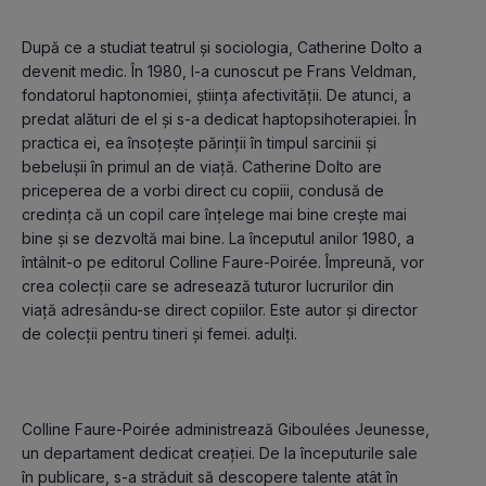
După ce a studiat teatrul și sociologia, Catherine Dolto a 
devenit medic. În 1980, l-a cunoscut pe Frans Veldman, 
fondatorul haptonomiei, știința afectivității. De atunci, a 
predat alături de el și s-a dedicat haptopsihoterapiei. În 
practica ei, ea însoțește părinții în timpul sarcinii și 
bebelușii în primul an de viață. Catherine Dolto are 
priceperea de a vorbi direct cu copiii, condusă de 
credința că un copil care înțelege mai bine crește mai 
bine și se dezvoltă mai bine. La începutul anilor 1980, a 
întâlnit-o pe editorul Colline Faure-Poirée. Împreună, vor 
crea colecții care se adresează tuturor lucrurilor din 
viață adresându-se direct copiilor. Este autor și director 
Colline Faure-Poirée administrează Giboulées Jeunesse, 
un departament dedicat creației. De la începuturile sale 
în publicare, s-a străduit să descopere talente atât în ​​