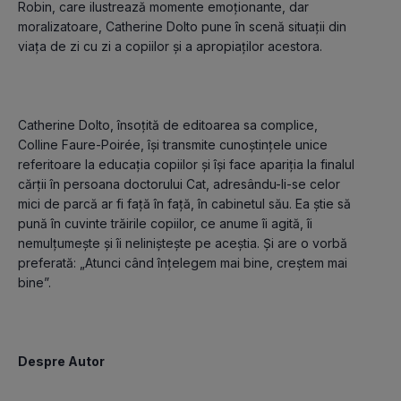
Robin, care ilustrează momente emoţionante, dar 
moralizatoare, Catherine Dolto pune în scenă situații din 
Catherine Dolto, însoțită de editoarea sa complice, 
Colline Faure-Poirée, îşi transmite cunoștințele unice 
referitoare la educația copiilor și își face apariția la finalul 
cărții în persoana doctorului Cat, adresându-li-se celor 
mici de parcă ar fi față în față, în cabinetul său. Ea ştie să 
pună în cuvinte trăirile copiilor, ce anume îi agită, îi 
nemulțumește și îi neliniștește pe aceştia. Şi are o vorbă 
preferată: „Atunci când înțelegem mai bine, creștem mai 
Despre Autor