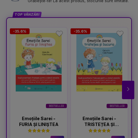
Grăbește-te! La acest produs, stocurile sunt limitate.
TOP VÂNZĂRI
-35.6%
-35.6%
-
BESTSELLER
BESTSELLER
Emoțiile Sarei -
Emoțiile Sarei -
FURIA ȘI LINIȘTEA
TRISTEȚEA ȘI
BUCURIA