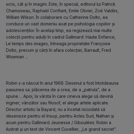
scris, cât și în imagini. Este, în special, editorul lui Patrick 
Chamoiseau, Raphaël Confiant, Emile Olivier, Zoé Valdès, 
William Wilson. În colaborare cu Catherine Dolto, ea 
conduce un vast domeniu axat pe psihologia copiilor și 
adolescenților. În același timp, ea regizează mai multe 
colecții pentru adulți în cadrul Gallimard: Haute Enfance, 
Le temps des images, întreaga proprietate Françoise 
Dolto, precum și cărți în afara colecției, Barrault, Fred 
Robin s-a născut în anul 1969. Desenul a fost întotdeauna 
pasiunea sa; plăcerea de a crea, de a „patrula”, de a 
spune ... Apoi, la vârsta în care cineva alege să devină 
inginer, vânzător sau filosof, el alege artele aplicate. 
Director artistic la Bayard, nu a încetat niciodată să 
deseneze pentru el însuși, pentru Actes Sud, Nathan și 
acum pentru Gallimard Jeunesse / Giboulées: Robin a 
ilustrat și un text de Vincent Cuvellier, „Le grand secret”.