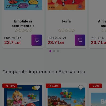
Emotiile si
Furia
A fi 
sentimentele
as
PRP: 29.6 Lei
PRP: 29.6 Lei
PRP: 29.6 
23.7 Lei
23.7 Lei
23.7 Le
Cumparate impreuna cu Bun sau rau
-61.5%
-62.3%
-20%