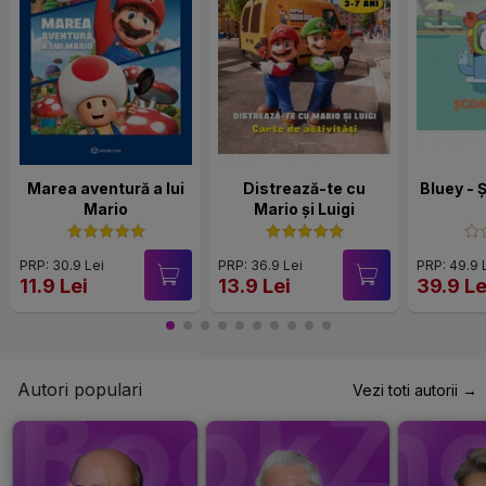
Marea aventură a lui
Distrează-te cu
Bluey - 
Mario
Mario și Luigi
PRP: 30.9 Lei
PRP: 36.9 Lei
PRP: 49.9 
11.9 Lei
13.9 Lei
39.9 Le
Autori populari
Vezi toti autorii →