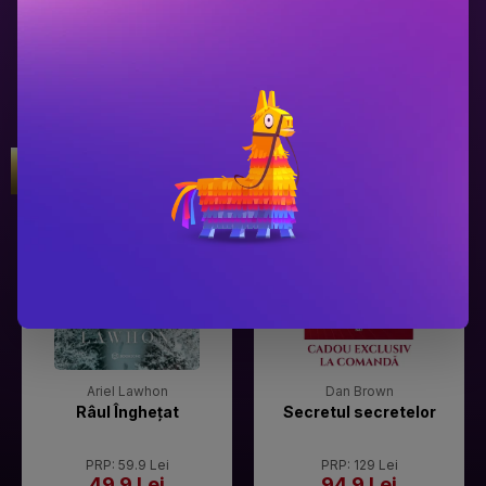
Gala Premilor Literare Bookzone
Gala Premilor Literare Bookzone
#1
#2
2025
2025
Ariel Lawhon
Dan Brown
Râul Înghețat
Secretul secretelor
PRP: 59.9 Lei
PRP: 129 Lei
49.9 Lei
94.9 Lei