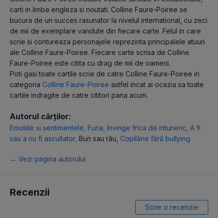
carti in limba engleza si noutati. Colline Faure-Poiree se
bucura de un succes rasunator la nivelul international, cu zeci
de mii de exemplare vandute din fiecare carte. Felul in care
scrie si contureaza personajele reprezinta principalele atuuri
ale Colline Faure-Poiree. Fiecare carte scrisa de Colline
Faure-Poiree este citita cu drag de mii de oameni.
Poti gasi toate cartile scrie de catre Colline Faure-Poiree in
categoria
Colline Faure-Poiree
astfel incat ai ocazia sa toate
cartile indragite de catre cititori pana acum.
Autorul cărților:
Emotiile si sentimentele
,
Furia
,
Invinge frica de intuneric
,
A fi
sau a nu fi ascultator
,
Bun sau rău
,
Copilărie fără bullying
→ Vezi pagina autorului
Recenzii
Scrie o recenzie