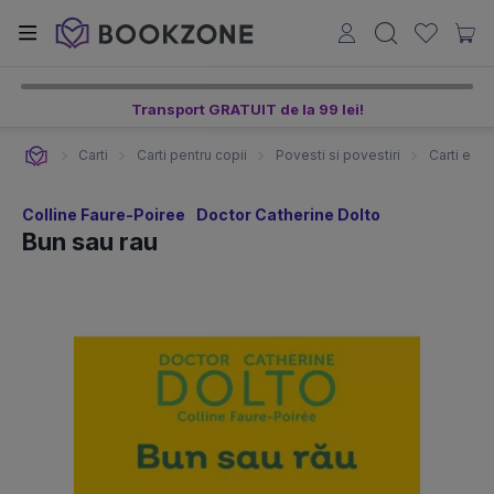
Transport GRATUIT de la 99 lei!
Carti
Carti pentru copii
Povesti si povestiri
Carti edu
Colline Faure-Poiree
Doctor Catherine Dolto
Bun sau rau