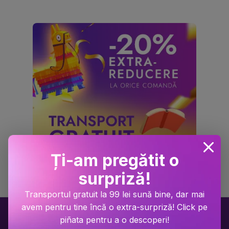
Ți-am pregătit o
surpriză!
Transportul gratuit la 99 lei sună bine, dar mai
avem pentru tine încă o extra-surpriză! Click pe
piñata pentru a o descoperi!