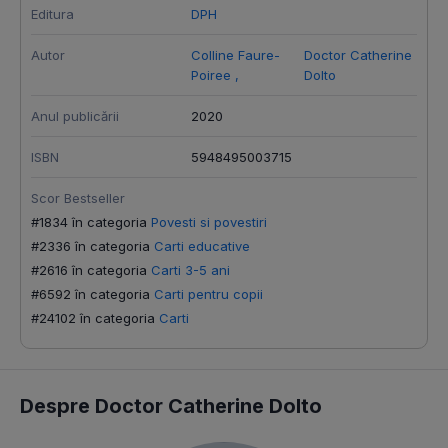
Editura
DPH
Autor
Colline Faure-
Doctor Catherine
Poiree
,
Dolto
Anul publicării
2020
ISBN
5948495003715
Scor Bestseller
#1834 în categoria
Povesti si povestiri
#2336 în categoria
Carti educative
#2616 în categoria
Carti 3-5 ani
#6592 în categoria
Carti pentru copii
#24102 în categoria
Carti
Despre Doctor Catherine Dolto