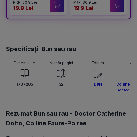
PRP: 30.9 Lei
PRP: 30.9 Lei
P
19.9 Lei
19.9 Lei
1
Specificații Bun sau rau
Dimensiune
Număr pagini
Editura
Aut
170x205
32
DPH
Colline Fa
Doctor Cat
Rezumat Bun sau rau -
Doctor Catherine
Dolto
,
Colline Faure-Poiree