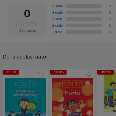
5 stele
0
0
4 stele
0
3 stele
0
2 stele
0
0 recenzii
1 stele
0
De la același autor
-19.9%
-19.9%
-19.9%