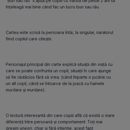
“Bun sau rău” îi ajută pe copiii cu vârsta de peste 2 ani să 
Cartea este scrisă la persoana întâi, la singular, naratorul 
Personajul principal din carte explică situații din viață cu 
care se poate confrunta un copil, situații în care ajunge 
să fie răutăcios fără să vrea. (când împarte o jucărie cu 
un alt copil, când se întoarce de la joacă cu hainele 
O lectură interesantă din care copiii află că există o mare 
diferență între persoană și comportament. Toți mai 
greșim uneori, chiar și fără intenție, acest fapt 