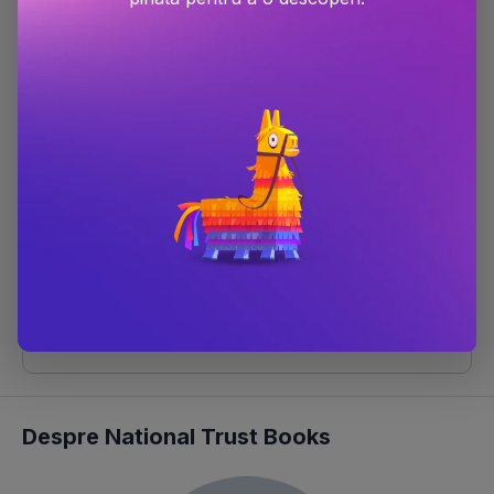
Editura
HarperCollins Publishers
Autor
Anna Groves
,
National Trust
Books
Anul publicării
2024
Limba
Limba engleza
ISBN
9780008666071
Scor Bestseller
#50 în categoria
Carti non-fictiune in limba engleza
#1191 în categoria
Carti in limba engleza
#27152 în categoria
Carti
Despre National Trust Books