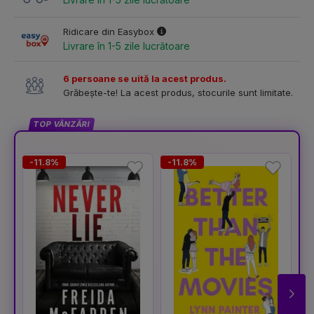
Ridicare din Easybox
Livrare în 1-5 zile lucrătoare
6 persoane se uită la acest produs.
Grăbește-te! La acest produs, stocurile sunt limitate.
TOP VÂNZĂRI
-11.8%
-11.8%
-