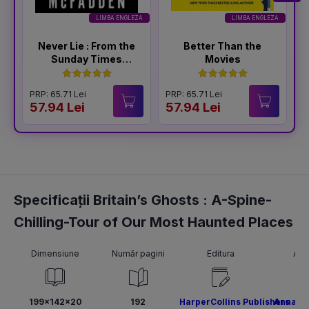
LIMBA ENGLEZA
LIMBA ENGLEZA
Never Lie : From the
Better Than the
Sunday Times
Movies
Bestselling Author
of The Housemaid
PRP: 65.71 Lei
PRP: 65.71 Lei
P
57.94 Lei
57.94 Lei
5
Specificații Britain’s Ghosts : A-Spine-
Chilling-Tour of Our Most Haunted Places
Dimensiune
Număr pagini
Editura
Aut
199x142x20
192
HarperCollins Publishers
Anna G