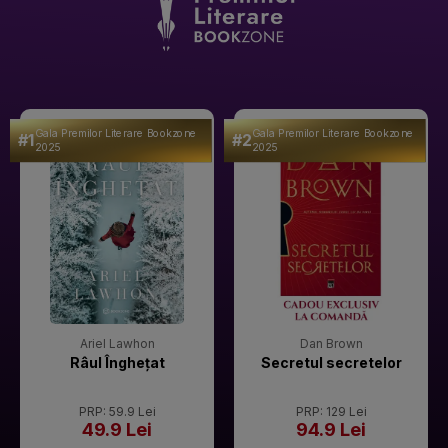
Gala Premilor Literare Bookzone
Gala Premilor Literare Bookzone
#1
#2
2025
2025
Ariel Lawhon
Dan Brown
Râul Înghețat
Secretul secretelor
PRP: 59.9 Lei
PRP: 129 Lei
49.9 Lei
94.9 Lei