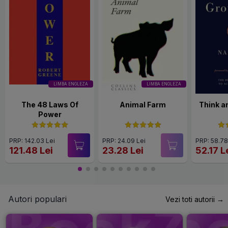
LIMBA ENGLEZA
LIMBA ENGLEZA
The 48 Laws Of
Animal Farm
Think a
Power
PRP: 142.03 Lei
PRP: 24.09 Lei
PRP: 58.78
121.48 Lei
23.28 Lei
52.17 L
Autori populari
Vezi toti autorii →