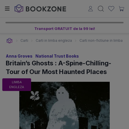
Transport GRATUIT de la 99 lei!
Carti
Carti in limba engleza
Carti non-fictiune in limba e
Anna Groves
National Trust Books
Britain’s Ghosts : A-Spine-Chilling-
Tour of Our Most Haunted Places
LIMBA
ENGLEZA