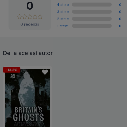
0
4 stele
0
3 stele
0
2 stele
0
0 recenzii
1 stele
0
De la același autor
-13.3%