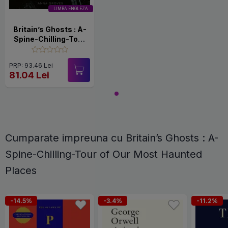
LIMBA ENGLEZA
Britain’s Ghosts : A-
Spine-Chilling-Tour
of Our Most Haunted
Places
PRP: 93.46 Lei
81.04 Lei
Cumparate impreuna cu Britain’s Ghosts : A-
Spine-Chilling-Tour of Our Most Haunted
Places
-14.5%
-3.4%
-11.2%