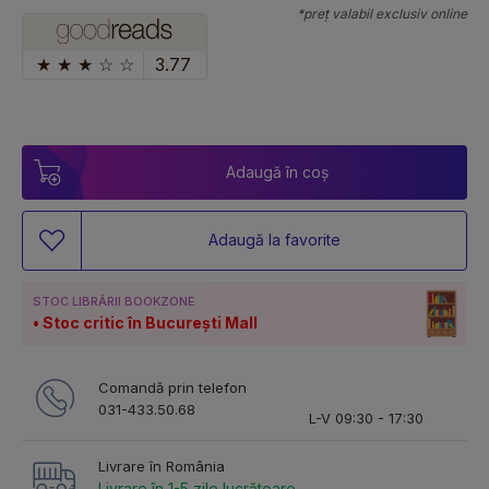
*preț valabil exclusiv online
★
★
★
☆
☆
3.77
Adaugă în coș
Adaugă la favorite
STOC LIBRĂRII BOOKZONE
Stoc critic în București Mall
Comandă prin telefon
031-433.50.68
L-V 09:30 - 17:30
Livrare în România
Livrare în 1-5 zile lucrătoare