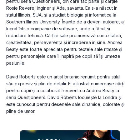
pentru seria Questioneers, din care fac parte și cărțile 
Rosie Revere, inginer și Ada, savanta. Ea s-a născut în 
statul Illinois, SUA, și a studiat biologia și informatica la 
Southern Illinois University. Înainte de a deveni autoare, a 
lucrat într-o companie de software, unde a făcut și 
redactare tehnică. Cărțile sale promovează curiozitatea, 
creativitatea, perseverența și încrederea în sine. Andrea 
Beaty este foarte apreciată pentru textele sale ritmate și 
pentru personajele care îi inspiră pe copii să își urmeze 
pasiunile.
David Roberts este un artist britanic renumit pentru stilul 
său expresiv și plin de detalii. El a ilustrat numeroase cărți 
pentru copii și a colaborat frecvent cu Andrea Beaty la 
seria Questioneers. David Roberts locuiește la Londra și 
este cunoscut pentru desenele sale dinamice, colorate și 
pline de umor.