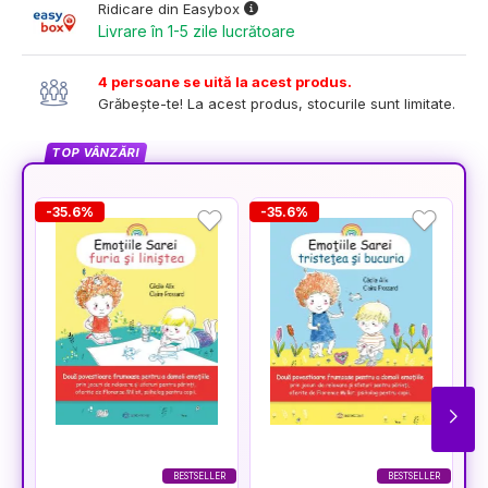
Ridicare din Easybox
Livrare în 1-5 zile lucrătoare
4 persoane se uită la acest produs.
Grăbește-te! La acest produs, stocurile sunt limitate.
TOP VÂNZĂRI
-35.6%
-35.6%
-
BESTSELLER
BESTSELLER