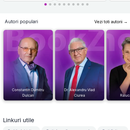
Autori populari
Vezi toti autorii →
Constantin Dumitru
Dr. Alexandru Vlad
Dulcan
Ciurea
Raluc
Linkuri utile