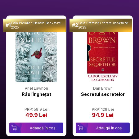
Gala Premilor Literare Bookzone
Gala Premilor Literare Bookzone
#1
#2
2025
2025
Ariel Lawhon
Dan Brown
Râul Înghețat
Secretul secretelor
PRP: 59.9 Lei
PRP: 129 Lei
49.9 Lei
94.9 Lei
Adaugă în coș
Adaugă în coș