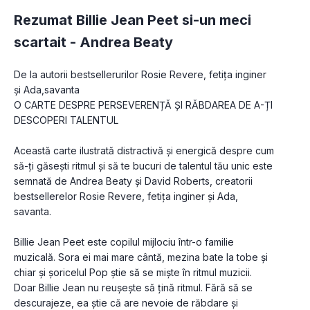
Rezumat Billie Jean Peet si-un meci
scartait -
Andrea Beaty
De la autorii bestsellerurilor Rosie Revere, fetița inginer 
și Ada,savanta
O CARTE DESPRE PERSEVERENȚĂ ȘI RĂBDAREA DE A-ȚI 
DESCOPERI TALENTUL
Această carte ilustrată distractivă și energică despre cum 
să-ți găsești ritmul și să te bucuri de talentul tău unic este 
semnată de Andrea Beaty și David Roberts, creatorii 
bestsellerelor Rosie Revere, fetița inginer și Ada, 
savanta.
Billie Jean Peet este copilul mijlociu într-o familie 
muzicală. Sora ei mai mare cântă, mezina bate la tobe și 
chiar și șoricelul Pop știe să se miște în ritmul muzicii. 
Doar Billie Jean nu reușește să țină ritmul. Fără să se 
descurajeze, ea știe că are nevoie de răbdare și 