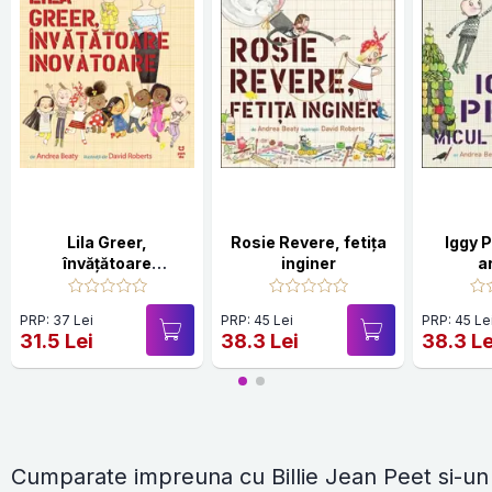
Lila Greer,
Rosie Revere, fetița
Iggy 
învățătoare
inginer
a
inovatoare
PRP: 37 Lei
PRP: 45 Lei
PRP: 45 Le
31.5 Lei
38.3 Lei
38.3 Le
Cumparate impreuna cu Billie Jean Peet si-un