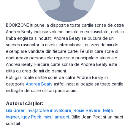
BOOKZONE iti pune la dispozitie toate cartile scrise de catre
Andrea Beaty inclusiv volume lansate in exclusivitate, carti in
limba engleza si noutati. Andrea Beaty se bucura de un
succes rasunator la nivelul international, cu zeci de mii de
exemplare vandute din fiecare carte. Felul in care scrie si
contureaza personajele reprezinta principalele atuuri ale
Andrea Beaty. Fiecare carte scrisa de Andrea Beaty este
citita cu drag de mii de oameni.
Poti gasi toate cartile scrie de catre Andrea Beaty in
categoria
Andrea Beaty
astfel incat ai ocazia sa toate cartile
indragite de catre cititori pana acum.
Autorul cărților:
Lila Greer, învățătoare inovatoare
,
Rosie Revere, fetița
inginer
,
Iggy Peck, micul arhitect
,
Billie Jean Peet și-un meci
scârțâit