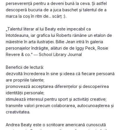
perseverență pentru a deveni bună la ceva. Și astfel 
descoperă bucuria de a juca baschet și talentul de a 
marca la coș în ritm de... scârț :).
„Talentul literar al lui Beaty este impecabil ca 
întotdeauna, iar grafica lui Roberts rămâne un etalon de 
măiestrie în arta ilustrației. Billie Jean intră în galeria 
personajelor îndrăgite, alături de de Iggy Peck, Rosie 
Revere & co.“ ― School Library Journal
Beneficii de lectură:
dezvoltă încrederea în sine și ideea că fiecare persoană 
are propriile talente;
promovează acceptarea diferențelor și descoperirea 
identității personale;
stimulează interesul pentru sport și activități creative;
transmite valori precum colaborarea, autocunoașterea și 
creativitatea.
Andrea Beaty este o scriitoare americană cunoscută 