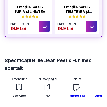
Emoțiile Sarei -
Emoțiile Sarei -
FURIA ȘI LINIȘTEA
TRISTEȚEA ȘI
BUCURIA
PRP: 30.9 Lei
PRP: 30.9 Lei
P
19.9 Lei
19.9 Lei
1
Specificații Billie Jean Peet si-un meci
scartait
Dimensiune
Număr pagini
Editura
Aut
230x280
40
Pandora M
Andrea 