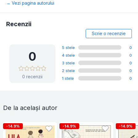
→ Vezi pagina autorului
Recenzii
Scrie o recenzie
5 stele
0
0
4 stele
0
3 stele
0
2 stele
0
0 recenzii
1 stele
0
De la același autor
-14.9%
-14.9%
-14.9%