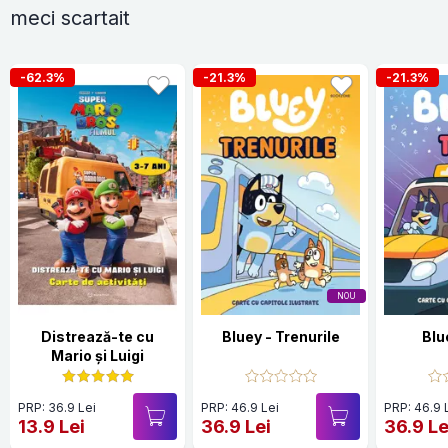
meci scartait
-62.3%
-21.3%
-21.3%
NOU
Distrează-te cu
Bluey - Trenurile
Blu
Mario și Luigi
PRP: 36.9 Lei
PRP: 46.9 Lei
PRP: 46.9 
13.9 Lei
36.9 Lei
36.9 Le