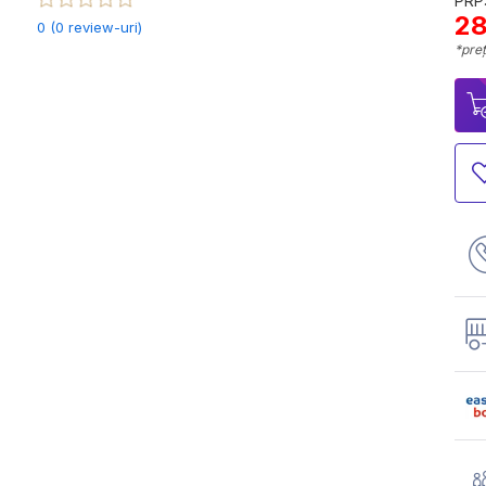
PRP:
28
0 (0 review-uri)
*preț