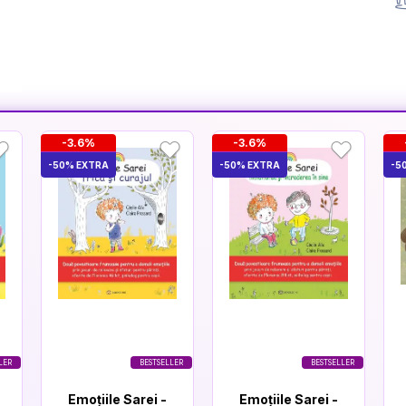
-3.6%
-3.6%
-50% EXTRA
-50% EXTRA
-5
LER
BESTSELLER
BESTSELLER
Emoțiile Sarei -
Emoțiile Sarei -