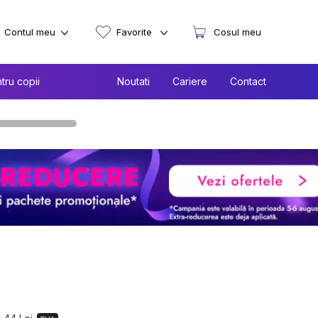
Contul meu
Favorite
Cosul meu
tru copii
Noutati
Cariere
Contact