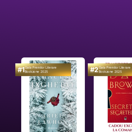
#1
#2
Gala Premilor Literare
Gala Premilor Literare
Bookzone 2025
Bookzone 2025