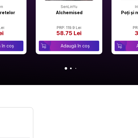
wn
SenLinYu
I
retelor
Alchemised
Poți și 
Lei
PRP: 119.9 Lei
PR
ei
58.75 Lei
3
 în coș
Adaugă în coș