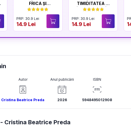
FRICA ȘI
TIMIDITATEA ȘI
CURAJUL
ÎNCREDEREA ÎN
SINE
PRP: 30.9 Lei
PRP: 30.9 Lei
PR
14.9 Lei
14.9 Lei
1
nin
Autor
Anul publicării
ISBN
Cristina Beatrice Preda
2026
5948495012908
 -
Cristina Beatrice Preda