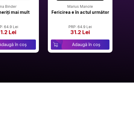
rina Binder
Marius Manole
meriți mai mult
Fericirea e în actul următor
P: 64.9 Lei
PRP: 64.9 Lei
1.2 Lei
31.2 Lei
Adaugă în coș
Adaugă în coș