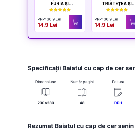
FURIA ȘI
TRISTEȚEA ȘI
LINIȘTEA
BUCURIA
PRP: 30.9 Lei
PRP: 30.9 Lei
14.9 Lei
14.9 Lei
Specificații Baiatul cu cap de cer se
Dimensiune
Număr pagini
Editura
230x230
48
DPH
Rezumat Baiatul cu cap de cer senin