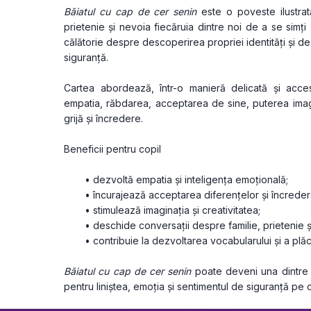
Băiatul cu cap de cer senin
 este o poveste ilustra
prietenie și nevoia fiecăruia dintre noi de a se simți „
călătorie despre descoperirea propriei identități și des
siguranță.
Cartea abordează, într-o manieră delicată și accesi
empatia, răbdarea, acceptarea de sine, puterea imagina
grijă și încredere.
Beneficii pentru copil
dezvoltă empatia și inteligența emoțională;
încurajează acceptarea diferențelor și încredere
stimulează imaginația și creativitatea;
deschide conversații despre familie, prietenie 
contribuie la dezvoltarea vocabularului și a plăc
Băiatul cu cap de cer senin
 poate deveni una dintre a
pentru liniștea, emoția și sentimentul de siguranță pe c