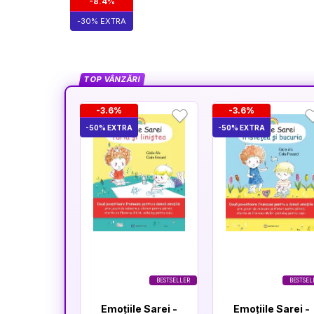
-8.4%
-30% EXTRA
TOP VÂNZĂRI
-3.6%
-3.6%
-50% EXTRA
-50% EXTRA
BESTSELLER
BESTSEL
Emoțiile Sarei -
Emoțiile Sarei -