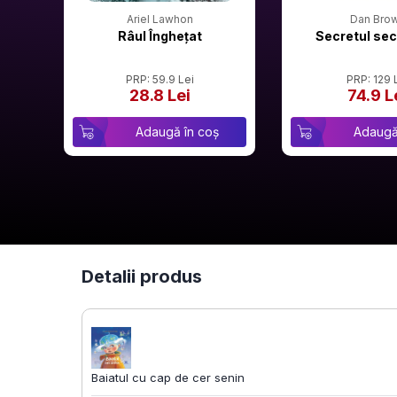
Ariel Lawhon
Dan Bro
Râul Înghețat
Secretul sec
PRP: 59.9 Lei
PRP: 129 
28.8 Lei
74.9 L
Adaugă în coș
Adaugă
Detalii produs
Baiatul cu cap de cer senin