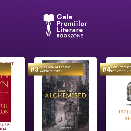
#3
#4
Gala Premilor Literare
Gala Premilor
Bookzone 2025
Bookzone 20