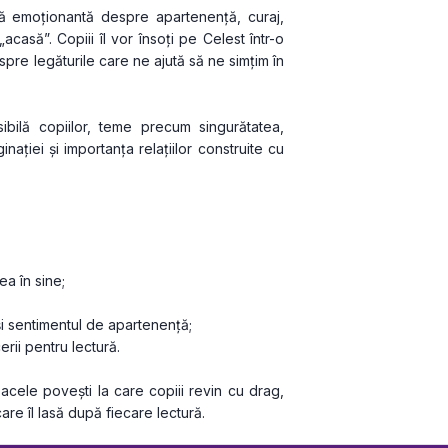
tă emoționantă despre apartenență, curaj, 
acasă”. Copiii îl vor însoți pe Celest într-o 
pre legăturile care ne ajută să ne simțim în 
bilă copiilor, teme precum singurătatea, 
ției și importanța relațiilor construite cu 
a în sine;
și sentimentul de apartenență;
erii pentru lectură.
cele povești la care copiii revin cu drag, 
are îl lasă după fiecare lectură.