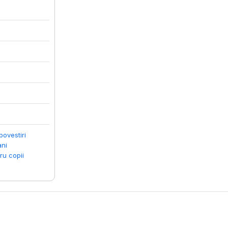
povestiri
ani
ru copii