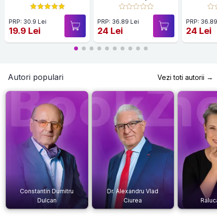
PRP: 30.9 Lei
PRP: 36.89 Lei
PRP: 36.89
19.9 Lei
24 Lei
24 Lei
Autori populari
Vezi toti autorii →
Constantin Dumitru
Dr. Alexandru Vlad
Dulcan
Ciurea
Raluc