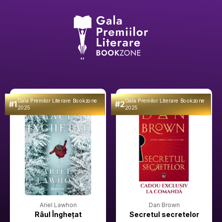
Gala Premilor Literare Bookzone
Gala Premilor Literare Bookzone
#1
#2
2025
2025
Ariel Lawhon
Dan Brown
Râul Înghețat
Secretul secretelor