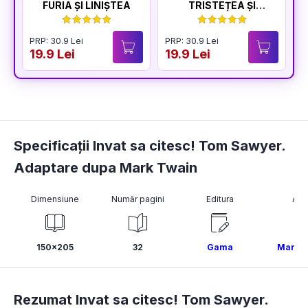
FURIA ȘI LINIȘTEA
TRISTEȚEA ȘI
BUCURIA
PRP: 30.9 Lei
PRP: 30.9 Lei
P
19.9 Lei
19.9 Lei
1
Specificații Invat sa citesc! Tom Sawyer.
Adaptare dupa Mark Twain
Dimensiune
Număr pagini
Editura
Aut
150x205
32
Gama
Mark T
Rezumat Invat sa citesc! Tom Sawyer.