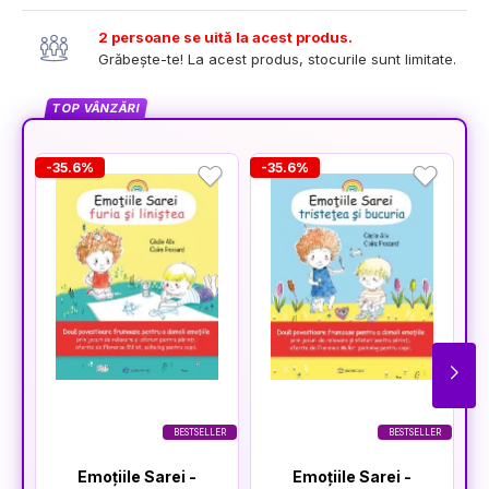
2 persoane se uită la acest produs.
Grăbește-te! La acest produs, stocurile sunt limitate.
TOP VÂNZĂRI
-35.6%
-35.6%
-
BESTSELLER
BESTSELLER
Emoțiile Sarei -
Emoțiile Sarei -