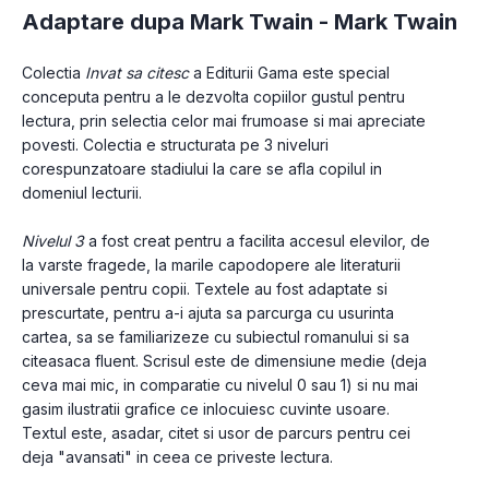
Adaptare dupa Mark Twain -
Mark Twain
Colectia 
Invat sa citesc
 a Editurii Gama este special 
conceputa pentru a le dezvolta copiilor gustul pentru 
lectura, prin selectia celor mai frumoase si mai apreciate 
povesti. Colectia e structurata pe 3 niveluri 
corespunzatoare stadiului la care se afla copilul in 
domeniul lecturii.
Nivelul 3 
a fost creat pentru a facilita accesul elevilor, de 
la varste fragede, la marile capodopere ale literaturii 
universale pentru copii. Textele au fost adaptate si 
prescurtate, pentru a-i ajuta sa parcurga cu usurinta 
cartea, sa se familiarizeze cu subiectul romanului si sa 
citeasaca fluent. Scrisul este de dimensiune medie (deja 
ceva mai mic, in comparatie cu nivelul 0 sau 1) si nu mai 
gasim ilustratii grafice ce inlocuiesc cuvinte usoare. 
Textul este, asadar, citet si usor de parcurs pentru cei 
deja "avansati" in ceea ce priveste lectura.