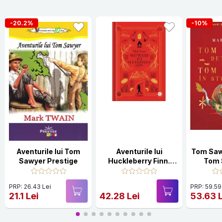
-20.2%
-10%
Aventurile lui Tom
Aventurile lui
Tom Saw
Sawyer Prestige
Huckleberry Finn.
Tom 
Volumul 19.
str
PRP: 26.43 Lei
PRP: 59.59
21.1 Lei
42.28 Lei
53.63 