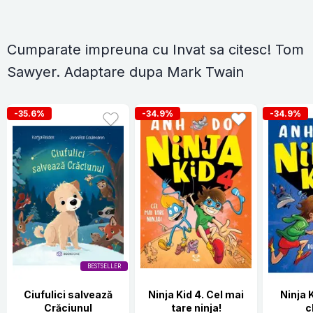
Cumparate impreuna cu Invat sa citesc! Tom
Sawyer. Adaptare dupa Mark Twain
-35.6%
-34.9%
-34.9%
BESTSELLER
Ciufulici salvează
Ninja Kid 4. Cel mai
Ninja 
Crăciunul
tare ninja!
c