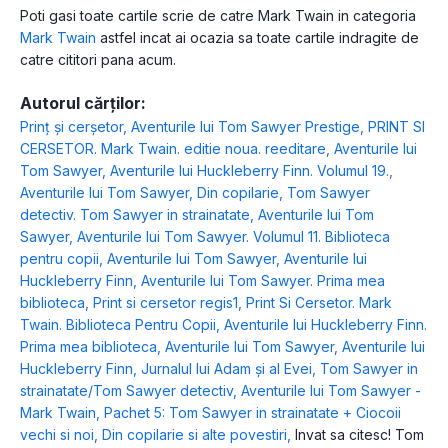
Poti gasi toate cartile scrie de catre Mark Twain in categoria
Mark Twain
astfel incat ai ocazia sa toate cartile indragite de
catre cititori pana acum.
Autorul cărților:
Prinț și cerșetor
,
Aventurile lui Tom Sawyer Prestige
,
PRINT SI
CERSETOR. Mark Twain. editie noua. reeditare
,
Aventurile lui
Tom Sawyer
,
Aventurile lui Huckleberry Finn. Volumul 19.
,
Aventurile lui Tom Sawyer
,
Din copilarie
,
Tom Sawyer
detectiv. Tom Sawyer in strainatate
,
Aventurile lui Tom
Sawyer
,
Aventurile lui Tom Sawyer. Volumul 11. Biblioteca
pentru copii
,
Aventurile lui Tom Sawyer
,
Aventurile lui
Huckleberry Finn
,
Aventurile lui Tom Sawyer. Prima mea
biblioteca
,
Print si cersetor regis1
,
Print Si Cersetor. Mark
Twain. Biblioteca Pentru Copii
,
Aventurile lui Huckleberry Finn.
Prima mea biblioteca
,
Aventurile lui Tom Sawyer
,
Aventurile lui
Huckleberry Finn
,
Jurnalul lui Adam și al Evei
,
Tom Sawyer in
strainatate/Tom Sawyer detectiv
,
Aventurile lui Tom Sawyer -
Mark Twain
,
Pachet 5: Tom Sawyer in strainatate + Ciocoii
vechi si noi
,
Din copilarie si alte povestiri
,
Invat sa citesc! Tom