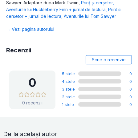
Sawyer. Adaptare dupa Mark Twain
,
Prinț și cerșetor
,
Aventurile lui Huckleberry Finn + jurnal de lectura
,
Print si
cersetor + jurnal de lectura
,
Aventurile lui Tom Sawyer
→ Vezi pagina autorului
Recenzii
Scrie o recenzie
5 stele
0
0
4 stele
0
3 stele
0
2 stele
0
0 recenzii
1 stele
0
De la același autor