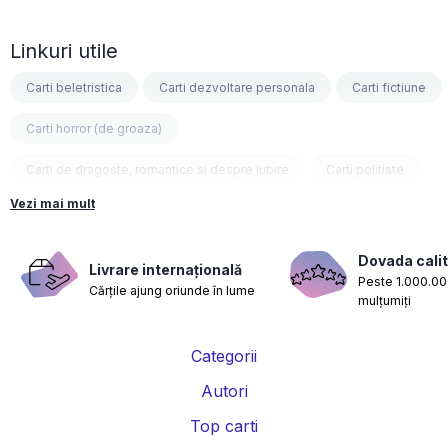
Linkuri utile
Carti beletristica
Carti dezvoltare personala
Carti fictiune
Carti horror (de groaza)
Carti de dragoste, romantice si despre iubire
Carti politiste
Vezi mai mult
Carti fantasy
Carti psihologice
Carti nutritie, sanatate si de slabit
Carti diete
Dovada calit
Livrare internațională
Peste 1.000.000
Cărțile ajung oriunde în lume
Carti despre sarcina si nastere
Carti educatie financiara
mulțumiți
Carti management si leadership
Carti marketing si vanzari
Categorii
Carti de istorie
Carti pentru copii
Carti Parintele Necula
Autori
Carti Dr. Alexandru Ciurea
Carti Parintele Vasile Ioana
Top carti