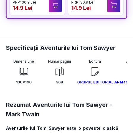
PRP: 30.9 Lei
PRP: 30.9 Lei
P
14.9 Lei
14.9 Lei
1
Specificații Aventurile lui Tom Sawyer
Dimensiune
Număr pagini
Editura
Aut
130x190
368
GRUPUL EDITORIAL ART
Mark T
Rezumat Aventurile lui Tom Sawyer -
Mark Twain
Aventurile lui Tom Sawyer este o poveste clasică 