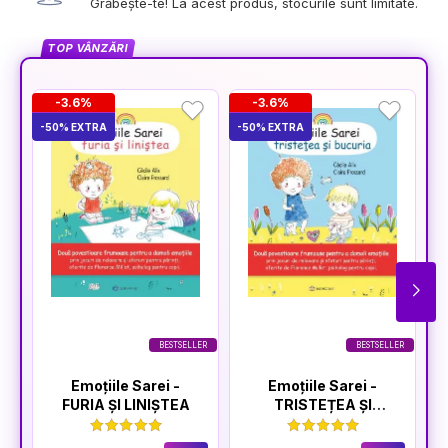
Grăbește-te! La acest produs, stocurile sunt limitate.
TOP VÂNZĂRI
-3.6%
-3.6%
-50% EXTRA
-50% EXTRA
-5
BESTSELLER
BESTSELLER
Emoțiile Sarei -
Emoțiile Sarei -
FURIA ȘI LINIȘTEA
TRISTEȚEA ȘI
BUCURIA