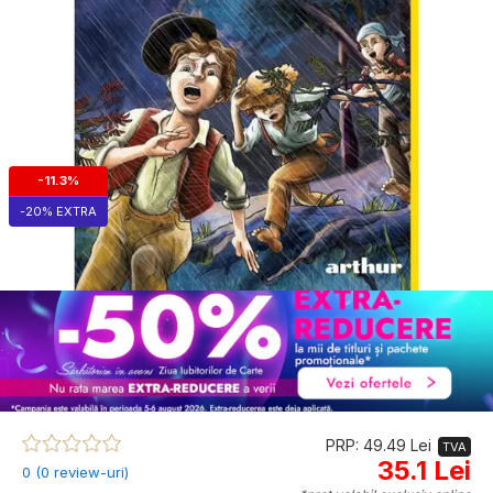
-11.3%
-20% EXTRA
PRP: 49.49 Lei
TVA
35.1 Lei
0 (0 review-uri)