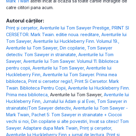
Mark Twain
astfel incat ai ocazia sa toate cartile indragite de
catre cititori pana acum.
Autorul cărților:
Prinț și cerșetor
,
Aventurile lui Tom Sawyer Prestige
,
PRINT SI
CERSETOR. Mark Twain. editie noua. reeditare
,
Aventurile lui
Tom Sawyer
,
Aventurile lui Huckleberry Finn. Volumul 19.
,
Aventurile lui Tom Sawyer
,
Din copilarie
,
Tom Sawyer
detectiv. Tom Sawyer in strainatate
,
Aventurile lui Tom
Sawyer
,
Aventurile lui Tom Sawyer. Volumul 11. Biblioteca
pentru copii
,
Aventurile lui Tom Sawyer
,
Aventurile lui
Huckleberry Finn
,
Aventurile lui Tom Sawyer. Prima mea
biblioteca
,
Print si cersetor regis1
,
Print Si Cersetor. Mark
Twain. Biblioteca Pentru Copii
,
Aventurile lui Huckleberry Finn.
Prima mea biblioteca
,
Aventurile lui Tom Sawyer
,
Aventurile lui
Huckleberry Finn
,
Jurnalul lui Adam și al Evei
,
Tom Sawyer in
strainatate/Tom Sawyer detectiv
,
Aventurile lui Tom Sawyer -
Mark Twain
,
Pachet 5: Tom Sawyer in strainatate + Ciocoii
vechi si noi
,
Din copilarie si alte povestiri
,
Invat sa citesc! Tom
Sawyer. Adaptare dupa Mark Twain
,
Prinț și cerșetor
,
Aventurile lui Huckleberry Finn + jurnal de lectura
,
Print si