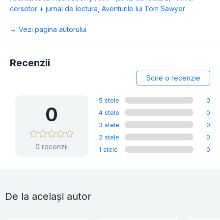
cersetor + jurnal de lectura
,
Aventurile lui Tom Sawyer
→ Vezi pagina autorului
Recenzii
Scrie o recenzie
5 stele
0
0
4 stele
0
3 stele
0
2 stele
0
0 recenzii
1 stele
0
De la același autor