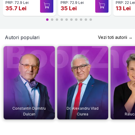
PRP: 72.9 Lei
PRP: 72.9 Lei
PRP: 22 Le
35.7 Lei
35 Lei
13 Lei
Autori populari
Vezi toti autorii →
Constantin Dumitru
Dr. Alexandru Vlad
Dulcan
Ciurea
Raluc