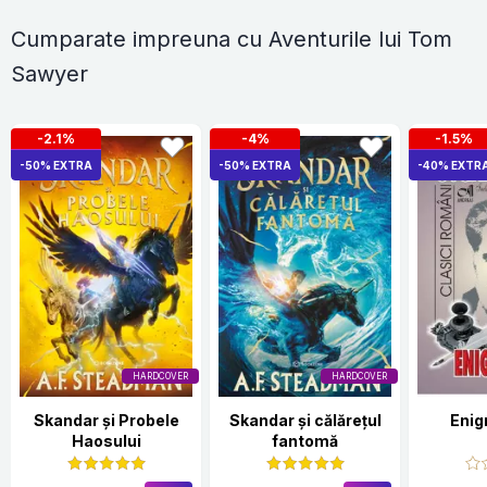
Cumparate impreuna cu Aventurile lui Tom
Sawyer
-2.1%
-4%
-1.5%
-50% EXTRA
-50% EXTRA
-40% EXTR
HARDCOVER
HARDCOVER
Skandar și Probele
Skandar și călărețul
Enig
Haosului
fantomă