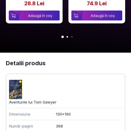
28.8 Lei
74.9 Lei
Adaugă în coș
Adaugă în coș
Detalii produs
Aventurile lui Tom Sawyer
Dimensiune
130x190
Număr pagini
368