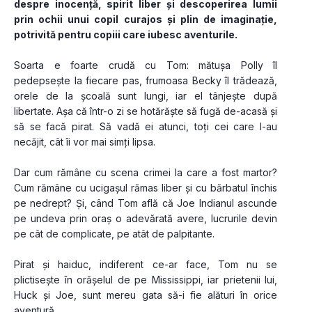
despre inocență, spirit liber și descoperirea lumii 
prin ochii unui copil curajos și plin de imaginație, 
potrivită pentru copiii care iubesc aventurile.
Soarta e foarte crudă cu Tom: mătușa Polly îl 
pedepsește la fiecare pas, frumoasa Becky îl trădează, 
orele de la școală sunt lungi, iar el tânjește după 
libertate. Așa că într-o zi se hotărăște să fugă de-acasă și 
să se facă pirat. Să vadă ei atunci, toți cei care l-au 
necăjit, cât îi vor mai simți lipsa.
Dar cum rămâne cu scena crimei la care a fost martor? 
Cum rămâne cu ucigașul rămas liber și cu bărbatul închis 
pe nedrept? Și, când Tom află că Joe Indianul ascunde 
pe undeva prin oraș o adevărată avere, lucrurile devin 
pe cât de complicate, pe atât de palpitante.
Pirat și haiduc, indiferent ce-ar face, Tom nu se 
plictisește în orășelul de pe Mississippi, iar prietenii lui, 
Huck și Joe, sunt mereu gata să-i fie alături în orice 
aventură.