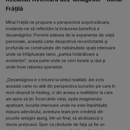
Frățilă
Mihai Frățilă ne propune o perspectivă surprinzătoare, 
invitându-ne să reflectăm la înrâurirea benefică a 
dezamăgirilor. Pornind adesea de la experiențe de viață 
personale, această carte deopotrivă reconfortantă și 
profundă se construiește din nebănuitele spații interioare 
unde se înfăptuiește tainic „partea hotărâtoare a 
existenței“, acea parte unde se cern binele și răul și 
unde învie rațiunea speranței.
„Dezamăgirea e o trezire la simțul realității. Am scris 
această carte nu atât din perspectiva lucrurilor pe care în 
mod obișnuit le înțeleg, ci din aceea a realităților la care 
am ajuns să țin. Încercările vieții, ispita imaginarului 
apetisant, locurile interioare unde ne este împărtășită 
măsura adevărului, aventura ieșirii prin credință din 
jocurile amăgirii ajung, într-un final, să alcătuiască o 
istorie prețioasă. Sper ca rândurile de față să fie un 