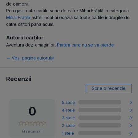
de oameni.
Poti gasi toate cartile scrie de catre Mihai Frățilă in categoria
Mihai Frățilă
astfel incat ai ocazia sa toate cartile indragite de
catre cititori pana acum.
Autorul cărților:
Aventura dez-amagirilor
,
Partea care nu se va pierde
→ Vezi pagina autorului
Recenzii
Scrie o recenzie
5 stele
0
0
4 stele
0
3 stele
0
2 stele
0
0 recenzii
1 stele
0