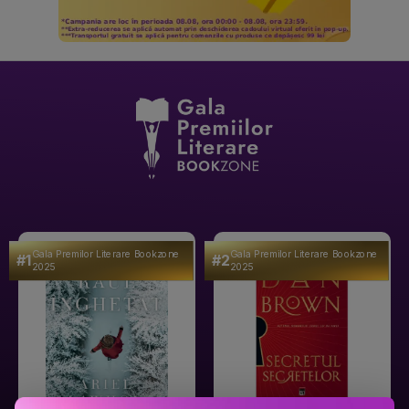
Gala Premilor Literare Bookzone
Gala Premilor Literare Bookzone
#1
#2
2025
2025