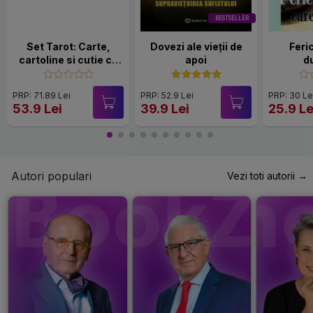
BESTSELLER
Set Tarot: Carte,
Dovezi ale vieții de
Feri
cartoline si cutie cu
apoi
d
magnet
PRP: 71.89 Lei
PRP: 52.9 Lei
PRP: 30 Le
53.9 Lei
39.9 Lei
25.9 Le
Autori populari
Vezi toti autorii →