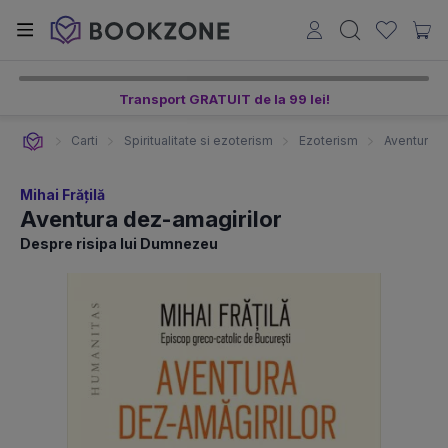
Transport GRATUIT de la 99 lei!
Carti
Spiritualitate si ezoterism
Ezoterism
Aventura d
Mihai Frățilă
Aventura dez-amagirilor
Despre risipa lui Dumnezeu