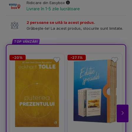
Ridicare din Easybox
Livrare în 1-5 zile lucrătoare
2 persoane se uită la acest produs.
Grăbește-te! La acest produs, stocurile sunt limitate.
TOP VÂNZĂRI
-20%
-27.1%
-