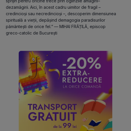
sprijin pentru oricine trece prin oglinzile amăgirii–
dezamăgirii. Aici, în acest cadru uimitor de fragil – 
credincioși sau necredincioși –, descoperim dimensiunea 
spirituală a vieții, depășind demagogia paradisurilor 
pământești de orice fel.“ — MIHAI FRĂȚILĂ, episcop 
greco-catolic de București