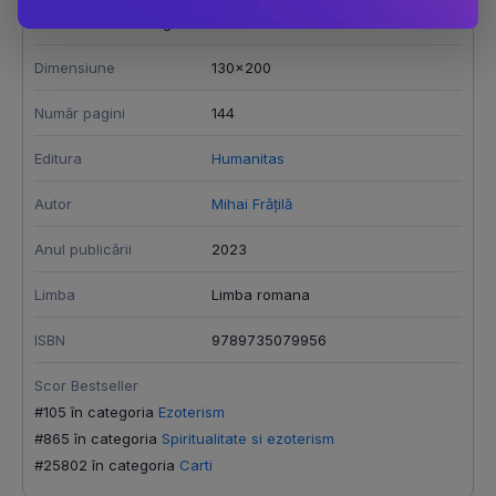
Aventura dez-amagirilor
Dimensiune
130x200
Număr pagini
144
Editura
Humanitas
Autor
Mihai Frățilă
Anul publicării
2023
Limba
Limba romana
ISBN
9789735079956
Scor Bestseller
#105 în categoria
Ezoterism
#865 în categoria
Spiritualitate si ezoterism
#25802 în categoria
Carti