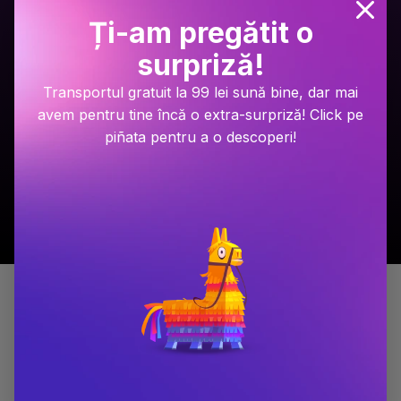
Ți-am pregătit o
Ariel Lawhon
Dan Brown
Râul Înghețat
Secretul secretelor
surpriză!
Transportul gratuit la 99 lei sună bine, dar mai
PRP: 59.9 Lei
PRP: 129 Lei
49.9 Lei
94.9 Lei
avem pentru tine încă o extra-surpriză! Click pe
piñata pentru a o descoperi!
Adaugă în coș
Adaugă în coș
Detalii produs