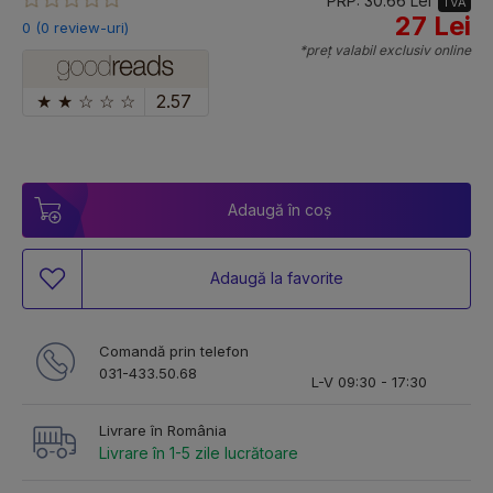
PRP: 30.66 Lei
TVA
27 Lei
0 (0 review-uri)
*preț valabil exclusiv online
★
★
☆
☆
☆
2.57
Adaugă în coș
Adaugă la favorite
Comandă prin telefon
031-433.50.68
L-V 09:30 - 17:30
Livrare în România
Livrare în 1-5 zile lucrătoare