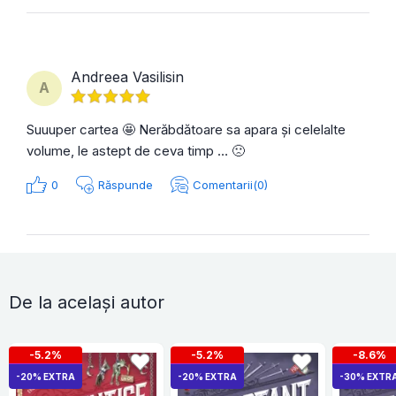
Andreea Vasilisin
A
Suuuper cartea 🤩 Nerăbdătoare sa apara și celelalte
volume, le astept de ceva timp … 🙁
0
Răspunde
Comentarii(0)
De la același autor
-5.2%
-5.2%
-8.6%
-20% EXTRA
-20% EXTRA
-30% EXTR