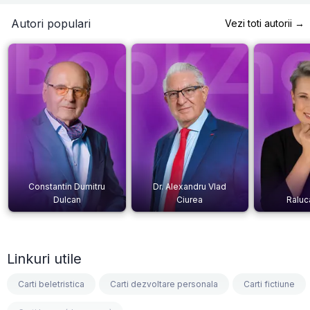
Autori populari
Vezi toti autorii →
Constantin Dumitru
Dr. Alexandru Vlad
Dulcan
Ciurea
Raluc
Linkuri utile
Carti beletristica
Carti dezvoltare personala
Carti fictiune