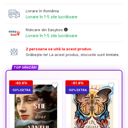
Livrare în România
Livrare în 1-5 zile lucrătoare
Ridicare din Easybox
Livrare în 1-5 zile lucrătoare
2 persoane se uită la acest produs.
Grăbește-te! La acest produs, stocurile sunt limitate.
TOP VÂNZĂRI
-63.6%
-61.8%
-50% EXTRA
-50% EXTRA
-5