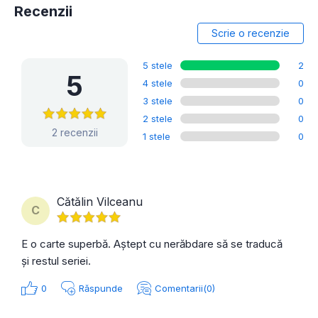
Recenzii
Scrie o recenzie
5 stele
2
5
4 stele
0
3 stele
0
2 stele
0
2 recenzii
1 stele
0
Cătălin Vilceanu
C
E o carte superbă. Aștept cu nerăbdare să se traducă
și restul seriei.
0
Răspunde
Comentarii(0)