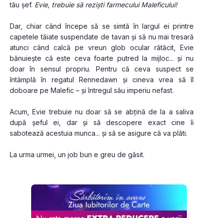
tău șef. 
Evie, trebuie să reziști farmecului Maleficului!
Dar, chiar când începe să se simtă în largul ei printre 
capetele tăiate suspendate de tavan și să nu mai tresară 
atunci când calcă pe vreun glob ocular rătăcit, Evie 
bănuiește că este ceva foarte putred la mijloc... și nu 
doar în sensul propriu. Pentru că ceva suspect se 
întâmplă în regatul Rennedawn și cineva vrea să îl 
doboare pe Malefic – și întregul său imperiu nefast.
Acum, Evie trebuie nu doar să se abțină de la a saliva 
după șeful ei, dar și să descopere exact cine îi 
sabotează acestuia munca... și să se asigure că va plăti.
La urma urmei, un job bun e greu de găsit.