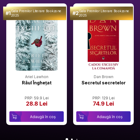
Gala Premilor Literare Bookzone
Gala Premilor Literare Bookzone
#1
#2
2025
2025
Ariel Lawhon
Dan Brown
Râul Înghețat
Secretul secretelor
PRP: 59.9 Lei
PRP: 129 Lei
28.8 Lei
74.9 Lei
Adaugă în coș
Adaugă în coș