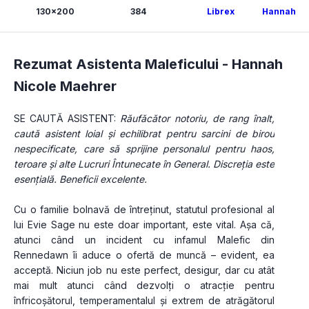
130x200
384
Librex
Hannah Ni
Rezumat Asistenta Maleficului -
Hannah
Nicole Maehrer
SE CAUTĂ ASISTENT: 
Răufăcător notoriu, de rang înalt, 
caută asistent loial și echilibrat pentru sarcini de birou 
nespecificate, care să sprijine personalul pentru haos, 
teroare și alte Lucruri Întunecate în General. Discreția este 
esențială. Beneficii excelente.
Cu o familie bolnavă de întreținut, statutul profesional al 
lui Evie Sage nu este doar important, este vital. Așa că, 
atunci când un incident cu infamul Malefic din 
Rennedawn îi aduce o ofertă de muncă – evident, ea 
acceptă. Niciun job nu este perfect, desigur, dar cu atât 
mai mult atunci când dezvolți o atracție pentru 
înfricoșătorul, temperamentalul și extrem de atrăgătorul 