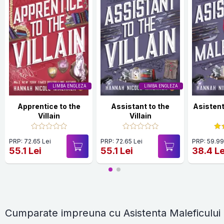
LIMBA ENGLEZA
LIMBA ENGLEZA
Apprentice to the
Assistant to the
Asistent
Villain
Villain
PRP: 72.65 Lei
PRP: 72.65 Lei
PRP: 59.99
55.1 Lei
55.1 Lei
38.4 Le
Cumparate impreuna cu Asistenta Maleficului