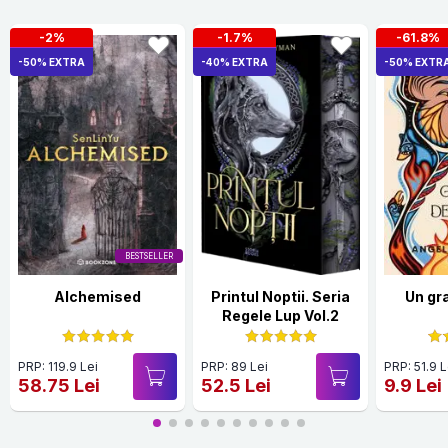
-2%
-1.7%
-61.8%
-50% EXTRA
-40% EXTRA
-50% EXTR
BESTSELLER
Alchemised
Printul Noptii. Seria
Un gr
Regele Lup Vol.2
PRP: 119.9 Lei
PRP: 89 Lei
PRP: 51.9 L
58.75 Lei
52.5 Lei
9.9 Lei