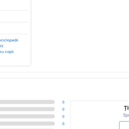
nciclopedii
ni
ru copii
0
Ți
0
Spu
0
0