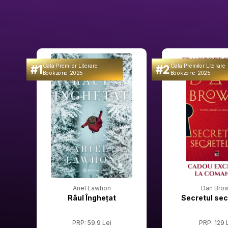
#1
#2
Gala Premilor Literare
Gala Premilor Literare
Bookzone 2025
Bookzone 2025
Ariel Lawhon
Dan Bro
Râul Înghețat
Secretul sec
PRP: 59.9 Lei
PRP: 129 