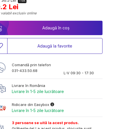
 36.5 Lei
TVA
.2 Lei
 valabil exclusiv online
Adaugă în coș
Adaugă la favorite
Comandă prin telefon
031-433.50.68
L-V 09:30 - 17:30
Livrare în România
Livrare în 1-5 zile lucrătoare
Ridicare din Easybox
Livrare în 1-5 zile lucrătoare
3 persoane se uită la acest produs.
Grăbește-te! La acest produs, stocurile sunt