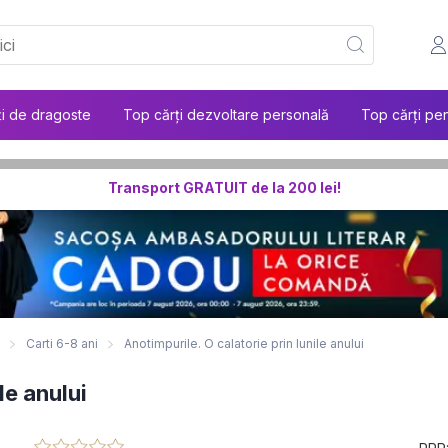
ți de dragoste
Top cărți dezvoltare personală
Top cărți pen
Transport GRATUIT de la 200 lei!
Carti 6-8 ani
Anotimpurile. O calatorie prin lunile anului
le anului