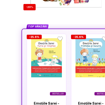
-20%
TOP VÂNZĂRI
-35.6%
-35.6%
BESTSELLER
BESTSEL
Emoțiile Sarei -
Emoțiile Sarei -