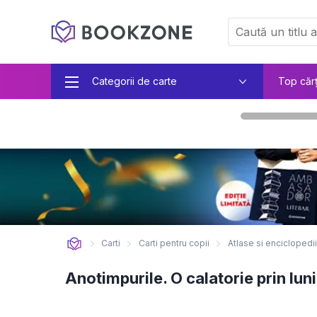
Categorii de carte
Top căr
Carti
Carti pentru copii
Atlase si enciclopedii
Anotimpurile. O calatorie prin luni