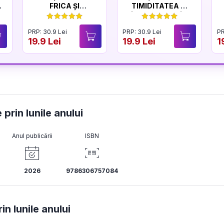
FRICA ȘI
TIMIDITATEA ȘI
CURAJUL
ÎNCREDEREA ÎN
SINE
PRP: 30.9 Lei
PRP: 30.9 Lei
PR
19.9 Lei
19.9 Lei
1
 prin lunile anului
Anul publicării
ISBN
2026
9786306757084
n lunile anului