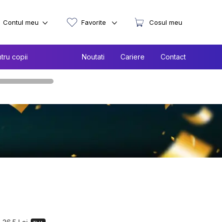
Contul meu
Favorite
Cosul meu
tru copii
Noutati
Cariere
Contact