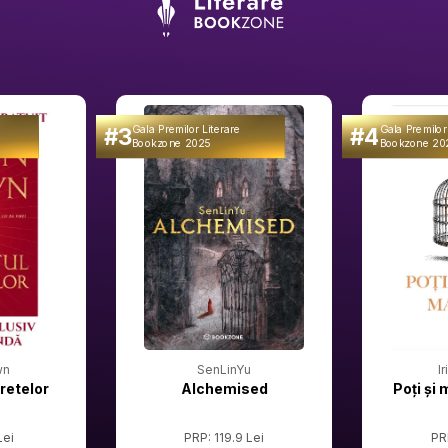
#3
#4
Gala Premilor Literare
Gala Premilor
Bookzone 2025
Bookzone 20
wn
SenLinYu
I
retelor
Alchemised
Poți și 
Lei
PRP: 119.9 Lei
PR