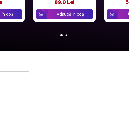
ei
89.9 Lei
5
 în coș
Adaugă în coș