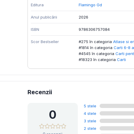
Editura
Flamingo Gd
Anul publicării
2026
ISBN
9786306757084
Scor Bestseller
#275 în categoria
Atlase si e
#1814 în categoria
Carti 6-8 a
#4545 în categoria
Carti pent
#18323 în categoria
Carti
Recenzii
5 stele
0
4 stele
3 stele
2 stele