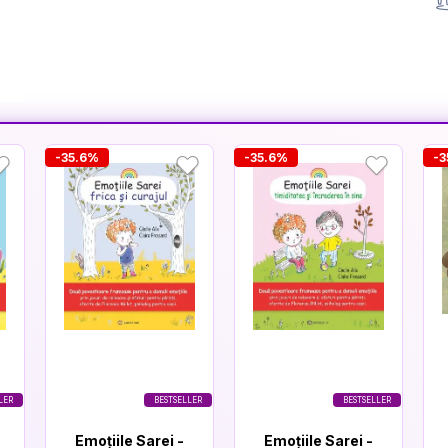
-35.6%
-35.6%
-3
LER
BESTSELLER
BESTSELLER
Emoțiile Sarei -
Emoțiile Sarei -