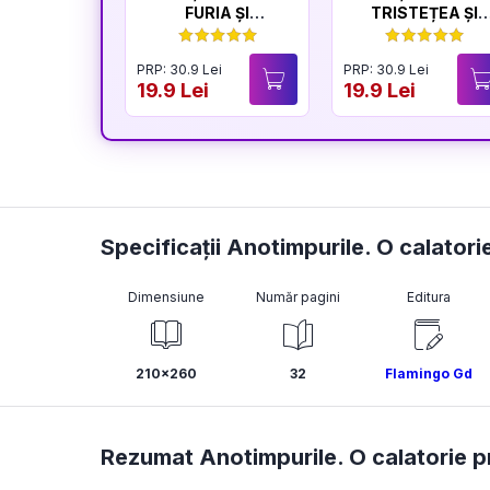
FURIA ȘI
TRISTEȚEA ȘI
LINIȘTEA
BUCURIA
PRP: 30.9 Lei
PRP: 30.9 Lei
19.9 Lei
19.9 Lei
Specificații Anotimpurile. O calatorie
Dimensiune
Număr pagini
Editura
210x260
32
Flamingo Gd
Rezumat Anotimpurile. O calatorie pri