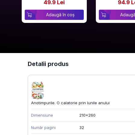
49.9 Lei
94.9 L
Adaugă în coș
Adaugă
Detalii produs
Anotimpurile. O calatorie prin lunile anului
Dimensiune
210x260
Număr pagini
32