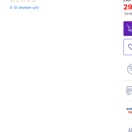
PRP:
29
0 (0 review-uri)
*preț