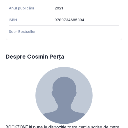
Anul publicării
2021
ISBN
9789734685394
Scor Bestseller
Despre Cosmin Perța
BOOKZONE iti pune la dispozitie toate cartile scrise de catre