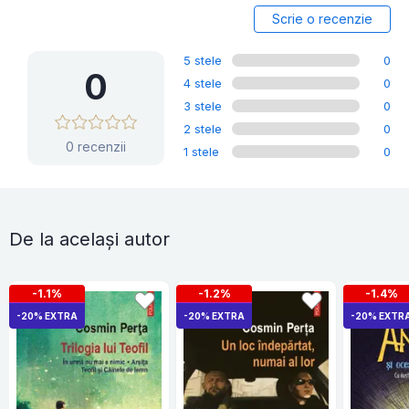
Scrie o recenzie
5 stele
0
0
4 stele
0
3 stele
0
2 stele
0
0 recenzii
1 stele
0
De la același autor
-1.1%
-1.2%
-1.4%
-20% EXTRA
-20% EXTRA
-20% EXTR