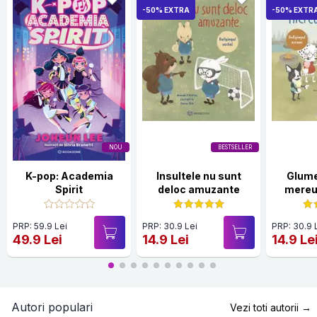
-50% EXTRA
-50% EXTR
NOU
BESTSELLER
K-pop: Academia
Insultele nu sunt
Glume
Spirit
deloc amuzante
mereu
PRP: 59.9 Lei
PRP: 30.9 Lei
PRP: 30.9 
49.9 Lei
14.9 Lei
14.9 Le
Autori populari
Vezi toti autorii →