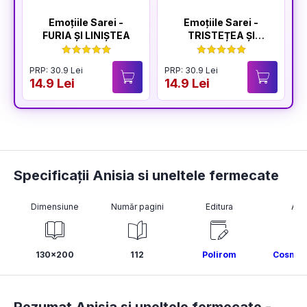
Emoțiile Sarei -
Emoțiile Sarei -
FURIA ȘI LINIȘTEA
TRISTEȚEA ȘI
BUCURIA
PRP: 30.9 Lei
PRP: 30.9 Lei
P
14.9 Lei
14.9 Lei
1
Specificații Anisia si uneltele fermecate
Dimensiune
Număr pagini
Editura
Aut
130x200
112
Polirom
Cosmin 
Rezumat Anisia si uneltele fermecate -