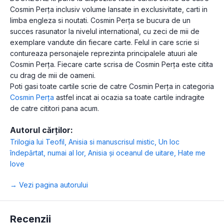
Cosmin Perța inclusiv volume lansate in exclusivitate, carti in
limba engleza si noutati. Cosmin Perța se bucura de un
succes rasunator la nivelul international, cu zeci de mii de
exemplare vandute din fiecare carte. Felul in care scrie si
contureaza personajele reprezinta principalele atuuri ale
Cosmin Perța. Fiecare carte scrisa de Cosmin Perța este citita
cu drag de mii de oameni.
Poti gasi toate cartile scrie de catre Cosmin Perța in categoria
Cosmin Perța
astfel incat ai ocazia sa toate cartile indragite
de catre cititori pana acum.
Autorul cărților:
Trilogia lui Teofil
,
Anisia si manuscrisul mistic
,
Un loc
îndepărtat, numai al lor
,
Anisia şi oceanul de uitare
,
Hate me
love
→ Vezi pagina autorului
Recenzii