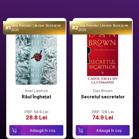
Gala Premilor Literare Bookzone
Gala Premilor Literare Bookzone
#1
#2
2025
2025
Ariel Lawhon
Dan Brown
Râul Înghețat
Secretul secretelor
PRP: 59.9 Lei
PRP: 129 Lei
28.8 Lei
74.9 Lei
Adaugă în coș
Adaugă în coș