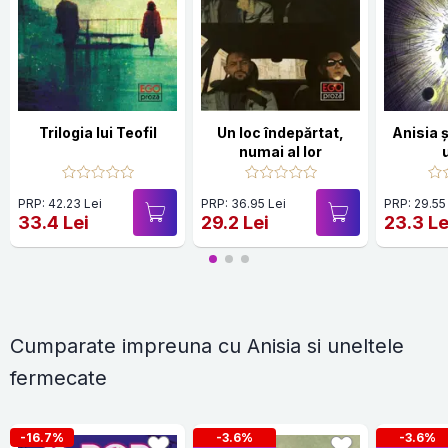
Trilogia lui Teofil
Un loc îndepărtat,
Anisia 
numai al lor
PRP: 42.23 Lei
PRP: 36.95 Lei
PRP: 29.55
33.4 Lei
29.2 Lei
23.3 Le
Cumparate impreuna cu Anisia si uneltele
fermecate
-16.7%
-3.6%
-3.6%