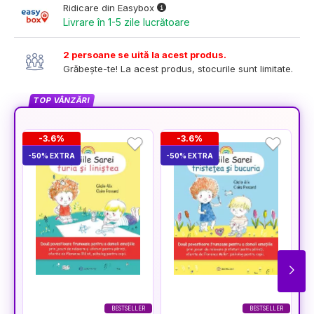
Ridicare din Easybox
Livrare în 1-5 zile lucrătoare
2 persoane se uită la acest produs.
Grăbește-te! La acest produs, stocurile sunt limitate.
TOP VÂNZĂRI
-3.6%
-3.6%
-50% EXTRA
-50% EXTRA
-5
BESTSELLER
BESTSELLER