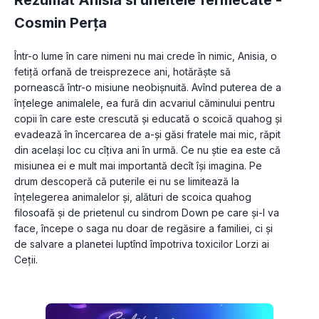
Cosmin Perța
Într-o lume în care nimeni nu mai crede în nimic, Anisia, o 
fetiţă orfană de treisprezece ani, hotărăște să 
pornească într-o misiune neobișnuită. Avînd puterea de a 
înţelege animalele, ea fură din acvariul căminului pentru 
copii în care este crescută și educată o scoică quahog și 
evadează în încercarea de a-și găsi fratele mai mic, răpit 
din același loc cu cîţiva ani în urmă. Ce nu știe ea este că 
misiunea ei e mult mai importantă decît își imagina. Pe 
drum descoperă că puterile ei nu se limitează la 
înţelegerea animalelor și, alături de scoica quahog 
filosoafă și de prietenul cu sindrom Down pe care și-l va 
face, începe o saga nu doar de regăsire a familiei, ci și 
de salvare a planetei luptînd împotriva toxicilor Lorzi ai 
Ceţii.