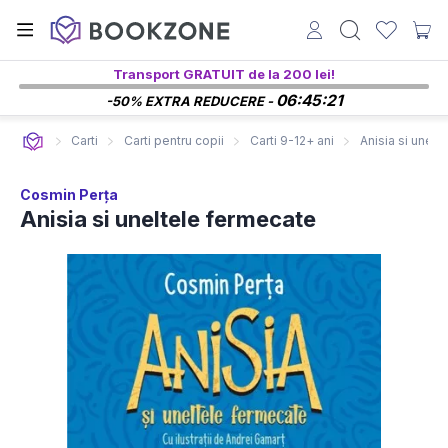
Transport GRATUIT de la 200 lei!
06:45:20
-50% EXTRA REDUCERE -
Carti
Carti pentru copii
Carti 9-12+ ani
Anisia si unelt
Cosmin Perța
Anisia si uneltele fermecate