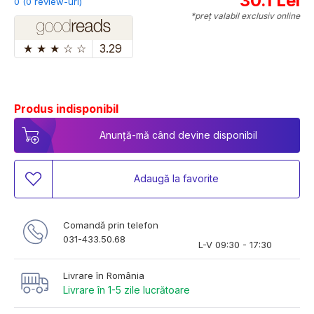
30.1 Lei
0 (0 review-uri)
*preț valabil exclusiv online
★
★
★
☆
☆
3.29
Produs indisponibil
Anunță-mă când devine disponibil
Adaugă la favorite
Comandă prin telefon
031-433.50.68
L-V 09:30 - 17:30
Livrare în România
Livrare în 1-5 zile lucrătoare