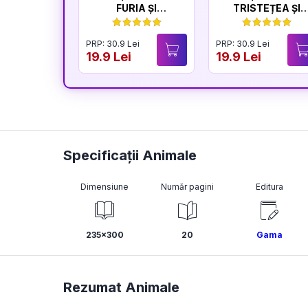
FURIA ȘI
TRISTEȚEA ȘI
LINIȘTEA
BUCURIA
PRP: 30.9 Lei
PRP: 30.9 Lei
19.9 Lei
19.9 Lei
Specificații Animale
Dimensiune
Număr pagini
Editura
235x300
20
Gama
Rezumat Animale