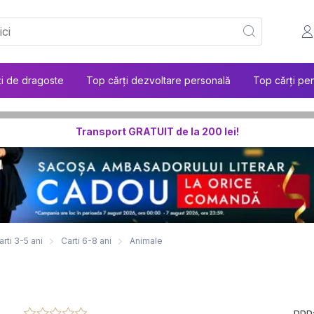
ți de dragoste
Top cărți dezvoltare personală
Top cărți pen
Transport GRATUIT de la 200 lei!
arti 3-5 ani
Carti 6-8 ani
Animale