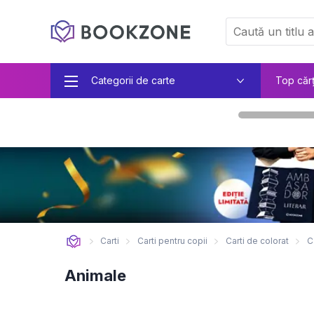
Categorii de carte
Top căr
Carti
Carti pentru copii
Carti de colorat
C
Animale