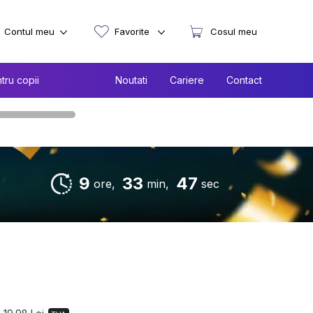
Contul meu
Favorite
Cosul meu
tru copii
Noutati
Cariere
Contact
9
33
46
ore,
min,
sec