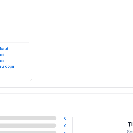
lorat
ani
ani
ru copii
0
Ți
0
Spu
0