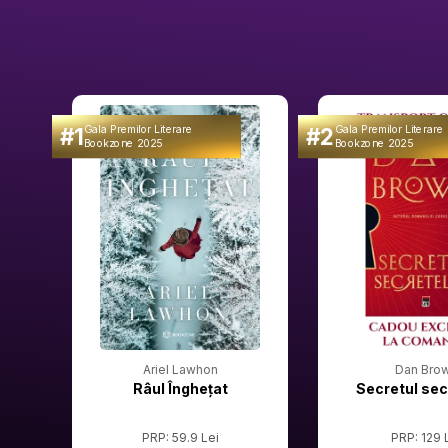
#1
#2
Gala Premilor Literare
Gala Premilor Literare
Bookzone 2025
Bookzone 2025
Ariel Lawhon
Dan Bro
Râul Înghețat
Secretul sec
PRP: 59.9 Lei
PRP: 129 