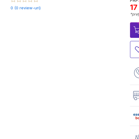
PRP:
17
0 (0 review-uri)
*preț