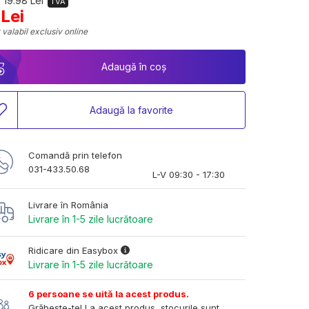
 19.98 Lei
TVA
 Lei
 valabil exclusiv online
Adaugă în coș
Adaugă la favorite
Comandă prin telefon
031-433.50.68
L-V 09:30 - 17:30
Livrare în România
Livrare în 1-5 zile lucrătoare
Ridicare din Easybox
Livrare în 1-5 zile lucrătoare
6 persoane se uită la acest produs.
Grăbește-te! La acest produs, stocurile sunt