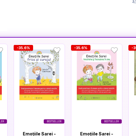
-35.6%
-35.6%
-3
LER
BESTSELLER
BESTSELLER
Emoțiile Sarei -
Emoțiile Sarei -