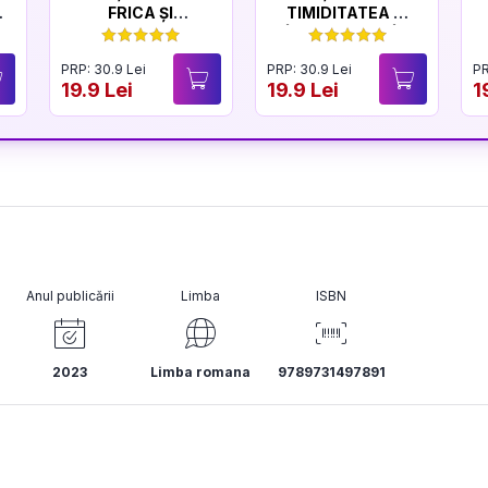
FRICA ȘI
TIMIDITATEA ȘI
CURAJUL
ÎNCREDEREA ÎN
SINE
PRP: 30.9 Lei
PRP: 30.9 Lei
PR
19.9 Lei
19.9 Lei
1
Anul publicării
Limba
ISBN
2023
Limba romana
9789731497891