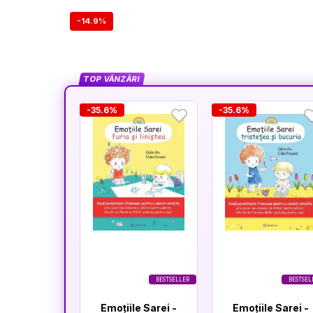
-14.9%
TOP VÂNZĂRI
-35.6%
-35.6%
BESTSELLER
BESTSEL
Emoțiile Sarei -
Emoțiile Sarei -