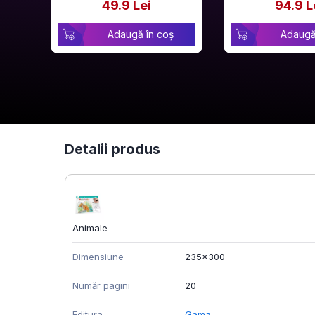
49.9 Lei
94.9 L
Adaugă în coș
Adaugă
Detalii produs
Animale
Dimensiune
235x300
Număr pagini
20
Editura
Gama