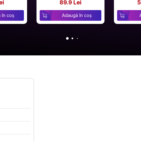
ei
89.9 Lei
5
 în coș
Adaugă în coș