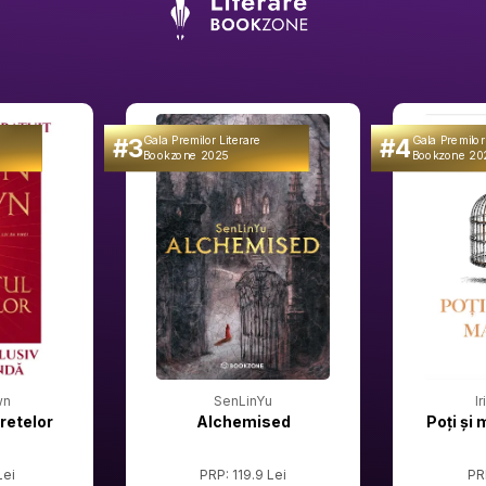
#3
#4
Gala Premilor Literare
Gala Premilor
Bookzone 2025
Bookzone 20
wn
SenLinYu
I
retelor
Alchemised
Poți și 
Lei
PRP: 119.9 Lei
PR