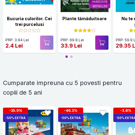
HARDCOVER
BESTSELLER
Bucuria culorilor. Cei
Plante tămăduitoare
Nu te
trei purcelusi
PRP: 3.94 Lei
PRP: 69.9 Lei
PRP: 59.9 
2.4 Lei
33.9 Lei
29.35 L
Cumparate impreuna cu 5 povesti pentru
copiii de 5 ani
-35.9%
-46.3%
-3.8%
-50% EXTRA
-50% EXTRA
-50% EXTR