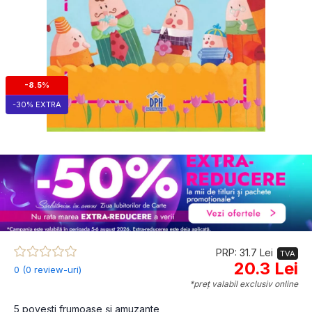
-8.5%
-30% EXTRA
PRP: 31.7 Lei
TVA
20.3 Lei
0 (0 review-uri)
*preț valabil exclusiv online
5 povești frumoase și amuzante