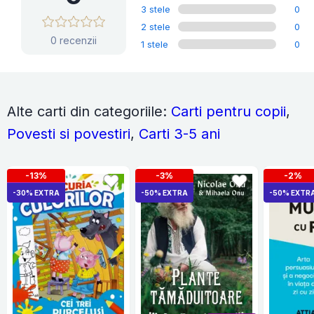
3 stele
0
2 stele
0
0 recenzii
1 stele
0
Alte carti din categoriile:
Carti pentru copii
,
Povesti si povestiri
,
Carti 3-5 ani
-13%
-3%
-2%
-30% EXTRA
-50% EXTRA
-50% EXTR