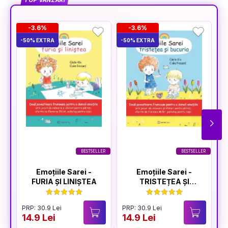
TOP VÂNZĂRI
-3.6%
-3.6%
-50% EXTRA
-50% EXTRA
-5
BESTSELLER
BESTSELLER
Emoțiile Sarei -
Emoțiile Sarei -
FURIA ȘI LINIȘTEA
TRISTEȚEA ȘI
BUCURIA
PRP: 30.9 Lei
PRP: 30.9 Lei
P
14.9 Lei
14.9 Lei
1