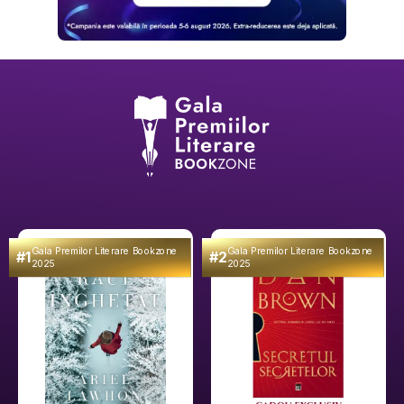
Gala Premilor Literare Bookzone
Gala Premilor Literare Bookzone
#1
#2
2025
2025