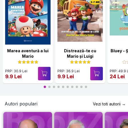
Marea aventură a lui
Distrează-te cu
Bluey - 
Mario
Mario și Luigi
PRP: 30.9 Lei
PRP: 36.9 Lei
PRP: 49.9 
9.9 Lei
9.9 Lei
24 Lei
Autori populari
Vezi toti autorii →