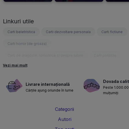
Linkuri utile
Carti beletristica
Carti dezvoltare personala
Carti fictiune
Carti horror (de groaza)
Carti de dragoste, romantice si despre iubire
Carti politiste
Vezi mai mult
Carti fantasy
Carti psihologice
Carti nutritie, sanatate si de slabit
Carti diete
Dovada calit
Livrare internațională
Peste 1.000.000
Cărțile ajung oriunde în lume
Carti despre sarcina si nastere
Carti educatie financiara
mulțumiți
Carti management si leadership
Carti marketing si vanzari
Categorii
Carti de istorie
Carti pentru copii
Carti Parintele Necula
Autori
Carti Dr. Alexandru Ciurea
Carti Parintele Vasile Ioana