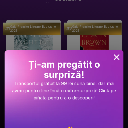
Gala Premilor Literare Bookzone
Gala Premilor Literare Bookzone
#1
#2
2025
2025
Ți-am pregătit o
surpriză!
Transportul gratuit la 99 lei sună bine, dar mai
Ariel Lawhon
Dan Brown
avem pentru tine încă o extra-surpriză! Click pe
Râul Înghețat
Secretul secretelor
piñata pentru a o descoperi!
PRP: 59.9 Lei
PRP: 129 Lei
49.9 Lei
94.9 Lei
Adaugă în coș
Adaugă în coș