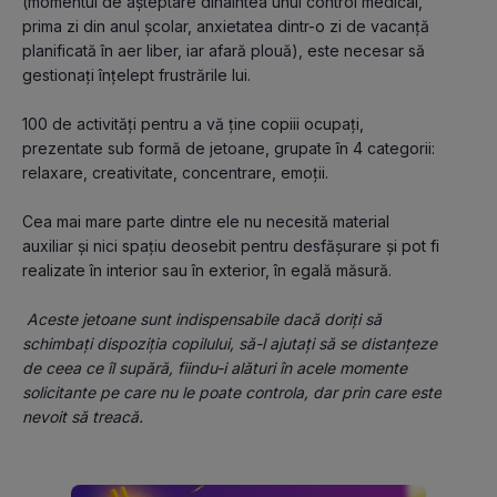
(momentul de așteptare dinaintea unui control medical, 
prima zi din anul școlar, anxietatea dintr-o zi de vacanță 
planificată în aer liber, iar afară plouă), este necesar să 
gestionați înțelept frustrările lui.
100 de activități pentru a vă ține copiii ocupați, 
prezentate sub formă de jetoane, grupate în 4 categorii: 
relaxare, creativitate, concentrare, emoții.
Cea mai mare parte dintre ele nu necesită material 
auxiliar și nici spațiu deosebit pentru desfășurare și pot fi 
realizate în interior sau în exterior, în egală măsură.
Aceste jetoane sunt indispensabile dacă doriți să 
schimbați dispoziția copilului, să-l ajutați să se distanțeze 
de ceea ce îl supără, fiindu-i alături în acele momente 
solicitante pe care nu le poate controla, dar prin care este 
nevoit să treacă.