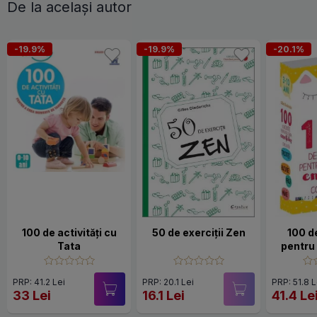
De la același autor
-19.9%
-19.9%
-20.1%
100 de activități cu
50 de exerciții Zen
100 de
Tata
pentru
emotiil
PRP: 41.2 Lei
PRP: 20.1 Lei
PRP: 51.8 L
33 Lei
16.1 Lei
41.4 Le