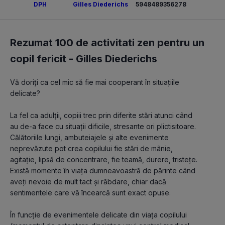
DPH
Gilles Diederichs
5948489356278
Rezumat 100 de activitati zen pentru un
copil fericit -
Gilles Diederichs
Vă doriți ca cel mic să fie mai cooperant în situațiile 
delicate?
La fel ca adulții, copiii trec prin diferite stări atunci când 
au de-a face cu situații dificile, stresante ori plictisitoare. 
Călătoriile lungi, ambuteiajele și alte evenimente 
neprevăzute pot crea copilului fie stări de mânie, 
agitație, lipsă de concentrare, fie teamă, durere, tristețe. 
Există momente în viața dumneavoastră de părinte când 
aveți nevoie de mult tact și răbdare, chiar dacă 
sentimentele care vă încearcă sunt exact opuse.
În funcție de evenimentele delicate din viața copilului 