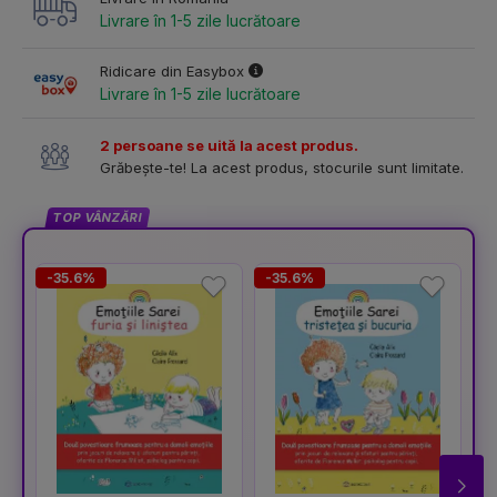
Livrare în 1-5 zile lucrătoare
Ridicare din Easybox
Livrare în 1-5 zile lucrătoare
2 persoane se uită la acest produs.
Grăbește-te! La acest produs, stocurile sunt limitate.
TOP VÂNZĂRI
-35.6%
-35.6%
-