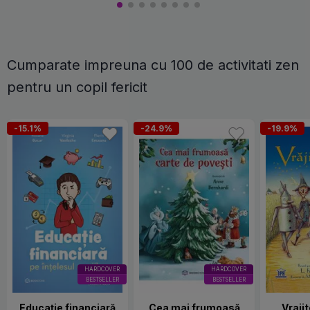
Cumparate impreuna cu 100 de activitati zen
pentru un copil fericit
-15.1%
-24.9%
-19.9%
HARDCOVER
HARDCOVER
BESTSELLER
BESTSELLER
Educație financiară
Cea mai frumoasă
Vrajit