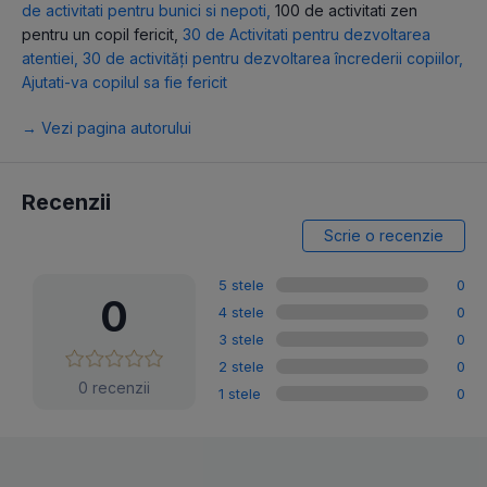
de activitati pentru bunici si nepoti
,
100 de activitati zen
pentru un copil fericit
,
30 de Activitati pentru dezvoltarea
atentiei
,
30 de activități pentru dezvoltarea încrederii copiilor
,
Ajutati-va copilul sa fie fericit
→ Vezi pagina autorului
Recenzii
Scrie o recenzie
5 stele
0
0
4 stele
0
3 stele
0
2 stele
0
0 recenzii
1 stele
0