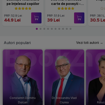
pe înțelesul copiilor
carte de povești -
Editie cartonată
PRP: 52.9 Lei
PRP: 51.9 Lei
PRP: 38.1 L
44.9 Lei
39 Lei
30.5 Le
Autori populari
Vezi toti autorii →
Constantin Dumitru
Dr. Alexandru Vlad
Dulcan
Ciurea
Raluc