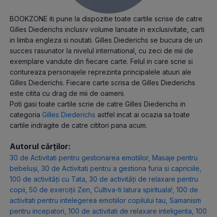
BOOKZONE iti pune la dispozitie toate cartile scrise de catre
Gilles Diederichs inclusiv volume lansate in exclusivitate, carti
in limba engleza si noutati. Gilles Diederichs se bucura de un
succes rasunator la nivelul international, cu zeci de mii de
exemplare vandute din fiecare carte. Felul in care scrie si
contureaza personajele reprezinta principalele atuuri ale
Gilles Diederichs. Fiecare carte scrisa de Gilles Diederichs
este citita cu drag de mii de oameni.
Poti gasi toate cartile scrie de catre Gilles Diederichs in
categoria
Gilles Diederichs
astfel incat ai ocazia sa toate
cartile indragite de catre cititori pana acum.
Autorul cărților:
30 de Activitati pentru gestionarea emotiilor
,
Masaje pentru
bebeluși
,
30 de Activitati pentru a gestiona furia si capriciile
,
100 de activități cu Tata
,
30 de activități de relaxare pentru
copii
,
50 de exerciții Zen
,
Cultiva-ti latura spirituala!
,
100 de
activitati pentru intelegerea emotiilor copilului tau
,
Samanism
pentru incepatori
,
100 de activitati de relaxare inteligenta
,
100