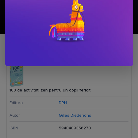
Detalii produs
100 de activitati zen pentru un copil fericit
Editura
DPH
Autor
Gilles Diederichs
ISBN
5948489356278