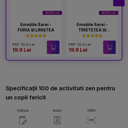
BESTSELLER
BESTSELLER
Emoțiile Sarei -
Emoțiile Sarei -
FURIA ȘI LINIȘTEA
TRISTEȚEA ȘI
BUCURIA
PRP: 30.9 Lei
PRP: 30.9 Lei
P
19.9 Lei
19.9 Lei
1
Specificații 100 de activitati zen pentru
un copil fericit
Editura
Autor
ISBN