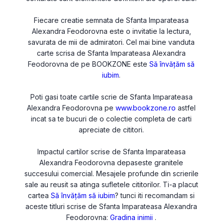
Fiecare creatie semnata de Sfanta Imparateasa
Alexandra Feodorovna este o invitatie la lectura,
savurata de mii de admiratori. Cel mai bine vanduta
carte scrisa de Sfanta Imparateasa Alexandra
Feodorovna de pe BOOKZONE este
Să învățăm să
iubim
.
Poti gasi toate cartile scrie de Sfanta Imparateasa
Alexandra Feodorovna pe
www.bookzone.ro
astfel
incat sa te bucuri de o colectie completa de carti
apreciate de cititori.
Impactul cartilor scrise de Sfanta Imparateasa
Alexandra Feodorovna depaseste granitele
succesului comercial. Mesajele profunde din scrierile
sale au reusit sa atinga sufletele cititorilor. Ti-a placut
cartea
Să învățăm să iubim
? tunci iti recomandam si
aceste titluri scrise de Sfanta Imparateasa Alexandra
Feodorovna:
Gradina inimii
.