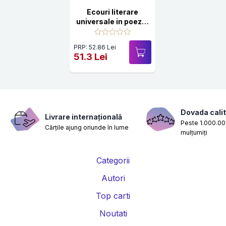
Ecouri literare
universale in poezia
lui George Cosbuc.
Studiu de literatura
PRP: 52.86 Lei
comparata
51.3 Lei
Dovada calit
Livrare internațională
Peste 1.000.000
Cărțile ajung oriunde în lume
mulțumiți
Categorii
Autori
Top carti
Noutati