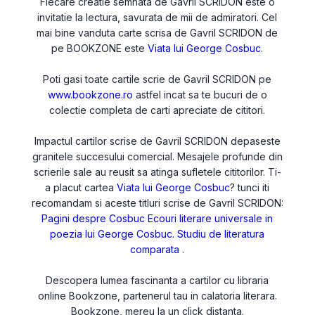
Fiecare creatie semnata de Gavril SCRIDON este o
invitatie la lectura, savurata de mii de admiratori. Cel
mai bine vanduta carte scrisa de Gavril SCRIDON de
pe BOOKZONE este
Viata lui George Cosbuc
.
Poti gasi toate cartile scrie de Gavril SCRIDON pe
www.bookzone.ro
astfel incat sa te bucuri de o
colectie completa de carti apreciate de cititori.
Impactul cartilor scrise de Gavril SCRIDON depaseste
granitele succesului comercial. Mesajele profunde din
scrierile sale au reusit sa atinga sufletele cititorilor. Ti-
a placut cartea
Viata lui George Cosbuc
? tunci iti
recomandam si aceste titluri scrise de Gavril SCRIDON:
Pagini despre Cosbuc
Ecouri literare universale in
poezia lui George Cosbuc. Studiu de literatura
comparata
.
Descopera lumea fascinanta a cartilor cu libraria
online Bookzone, partenerul tau in calatoria literara.
Bookzone, mereu la un click distanta.