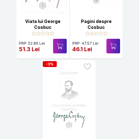
Viata lui George
Pagini despre
Cosbuc
Cosbuc
PRP: 52.86 Lei
PRP: 47.57 Lei
51.3 Lei
46.1 Lei
-3%