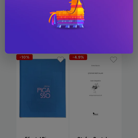
Carti scrise de Erwin
Kessler
-10%
-4.9%