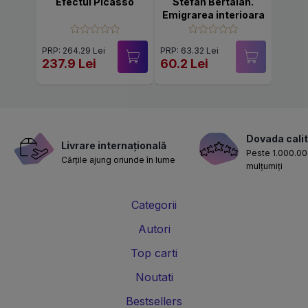
Efectul Picasso
Stefan Bertalan.
Emigrarea interioara
PRP: 264.29 Lei
PRP: 63.32 Lei
237.9 Lei
60.2 Lei
Dovada calit
Livrare internațională
Peste 1.000.000
Cărțile ajung oriunde în lume
mulțumiți
Categorii
Autori
Top carti
Noutati
Bestsellers