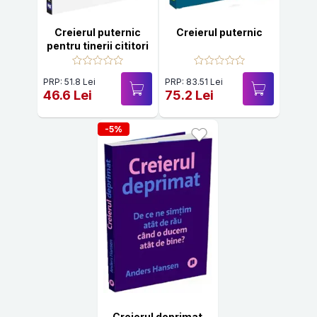
Creierul puternic
Creierul puternic
pentru tinerii cititori
PRP: 51.8 Lei
PRP: 83.51 Lei
46.6 Lei
75.2 Lei
-5%
Creierul deprimat