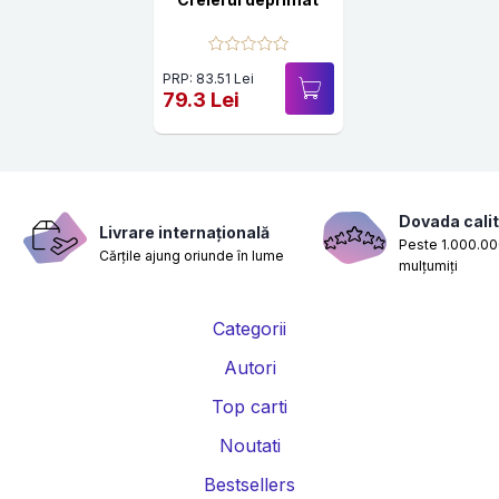
PRP: 83.51 Lei
79.3 Lei
Dovada calit
Livrare internațională
Peste 1.000.000
Cărțile ajung oriunde în lume
mulțumiți
Categorii
Autori
Top carti
Noutati
Bestsellers