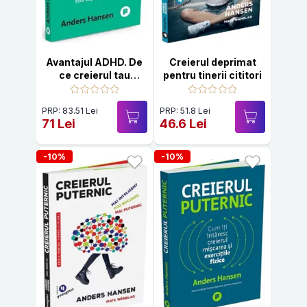
Avantajul ADHD. De
Creierul deprimat
ce creierul tau
pentru tinerii cititori
diferit este
superputerea ta
PRP: 83.51 Lei
PRP: 51.8 Lei
71 Lei
46.6 Lei
-10%
-10%