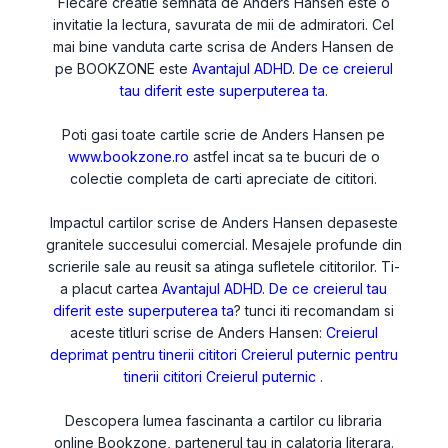
Fiecare creatie semnata de Anders Hansen este o
invitatie la lectura, savurata de mii de admiratori. Cel
mai bine vanduta carte scrisa de Anders Hansen de
pe BOOKZONE este
Avantajul ADHD. De ce creierul
tau diferit este superputerea ta
.
Poti gasi toate cartile scrie de Anders Hansen pe
www.bookzone.ro
astfel incat sa te bucuri de o
colectie completa de carti apreciate de cititori.
Impactul cartilor scrise de Anders Hansen depaseste
granitele succesului comercial. Mesajele profunde din
scrierile sale au reusit sa atinga sufletele cititorilor. Ti-
a placut cartea
Avantajul ADHD. De ce creierul tau
diferit este superputerea ta
? tunci iti recomandam si
aceste titluri scrise de Anders Hansen:
Creierul
deprimat pentru tinerii cititori
Creierul puternic pentru
tinerii cititori
Creierul puternic
.
Descopera lumea fascinanta a cartilor cu libraria
online Bookzone, partenerul tau in calatoria literara.