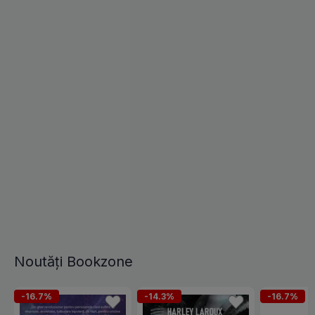
Noutăți Bookzone
-16.7%
-14.3%
-16.7%