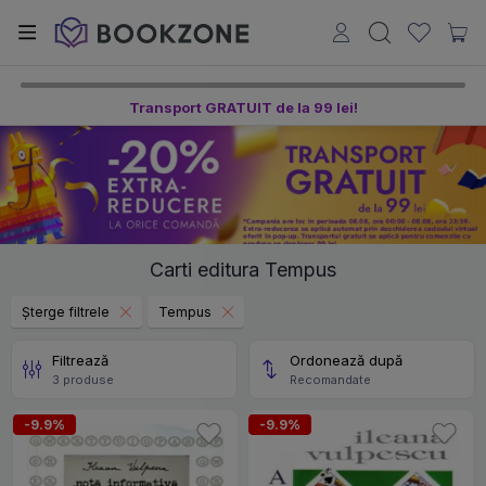
Transport GRATUIT de la 99 lei!
Carti editura Tempus
Șterge filtrele
Tempus
Filtrează
Ordonează după
3 produse
Recomandate
-9.9%
-9.9%