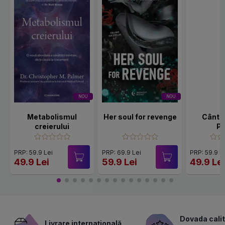
NOU
NOU
Metabolismul
Her soul for revenge
Cânte
creierului
Po
PRP: 59.9 Lei
PRP: 69.9 Lei
PRP: 59.9 L
49.9 Lei
59.9 Lei
49.9 Le
Dovada calit
Livrare internațională