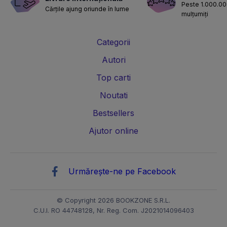
Peste 1.000.000
Cărțile ajung oriunde în lume
mulțumiți
Categorii
Autori
Top carti
Noutati
Bestsellers
Ajutor online
Urmărește-ne pe Facebook
© Copyright 2026 BOOKZONE S.R.L.
C.U.I. RO 44748128, Nr. Reg. Com. J2021014096403