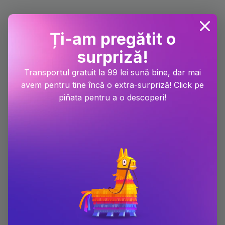
Ți-am pregătit o
surpriză!
Transportul gratuit la 99 lei sună bine, dar mai
avem pentru tine încă o extra-surpriză! Click pe
piñata pentru a o descoperi!