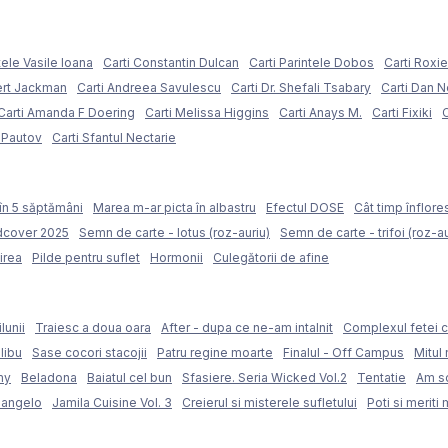
tele Vasile Ioana
Carti Constantin Dulcan
Carti Parintele Dobos
Carti Roxi
ert Jackman
Carti Andreea Savulescu
Carti Dr. Shefali Tsabary
Carti Dan 
Carti Amanda F Doering
Carti Melissa Higgins
Carti Anays M.
Carti Fixiki
C
l Pautov
Carti Sfantul Nectarie
în 5 săptămâni
Marea m-ar picta în albastru
Efectul DOSE
Cât timp înflore
rdcover 2025
Semn de carte - lotus (roz-auriu)
Semn de carte - trifoi (roz-au
irea
Pilde pentru suflet
Hormonii
Culegătorii de afine
lunii
Traiesc a doua oara
After - dupa ce ne-am intalnit
Complexul fetei c
libu
Sase cocori stacojii
Patru regine moarte
Finalul - Off Campus
Mitul 
my
Beladona
Baiatul cel bun
Sfasiere. Seria Wicked Vol.2
Tentatie
Am sc
langelo
Jamila Cuisine Vol. 3
Creierul si misterele sufletului
Poti si meriti 