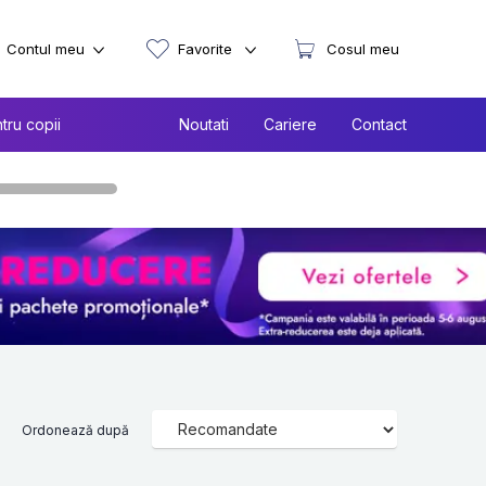
Contul meu
Favorite
Cosul meu
tru copii
Noutati
Cariere
Contact
Ordonează după