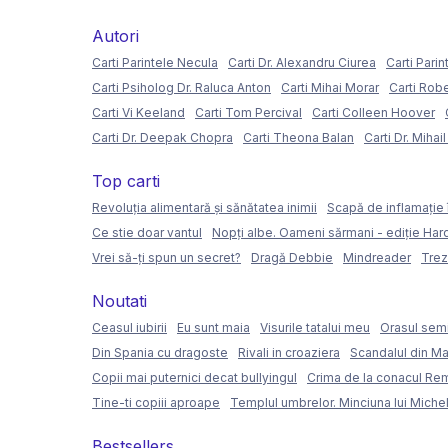
Autori
Carti Parintele Necula
Carti Dr. Alexandru Ciurea
Carti Parin
Carti Psiholog Dr. Raluca Anton
Carti Mihai Morar
Carti Rob
Carti Vi Keeland
Carti Tom Percival
Carti Colleen Hoover
Carti Dr. Deepak Chopra
Carti Theona Balan
Carti Dr. Mihai
Top carti
Revoluția alimentară și sănătatea inimii
Scapă de inflamație 
Ce stie doar vantul
Nopți albe. Oameni sărmani - ediție Ha
Vrei să-ți spun un secret?
Dragă Debbie
Mindreader
Trez
Noutati
Ceasul iubirii
Eu sunt maia
Visurile tatalui meu
Orasul semi
Din Spania cu dragoste
Rivali in croaziera
Scandalul din Ma
Copii mai puternici decat bullyingul
Crima de la conacul Re
Tine-ti copiii aproape
Templul umbrelor. Minciuna lui Miche
Bestsellers