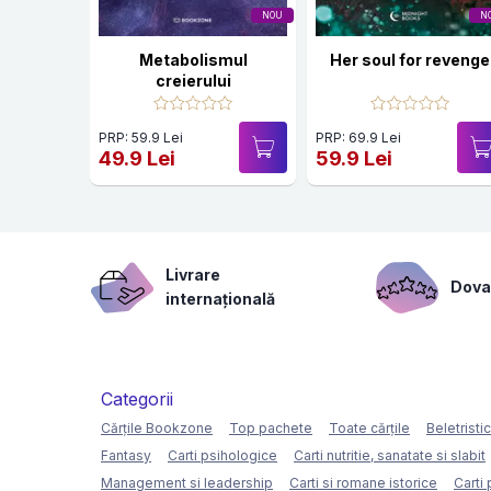
NOU
N
Metabolismul
Her soul for revenge
creierului
PRP: 59.9 Lei
PRP: 69.9 Lei
49.9 Lei
59.9 Lei
Livrare
Dovad
internațională
Categorii
Cărțile Bookzone
Top pachete
Toate cărțile
Beletristi
Fantasy
Carti psihologice
Carti nutritie, sanatate si slabit
Management si leadership
Carti si romane istorice
Carti 