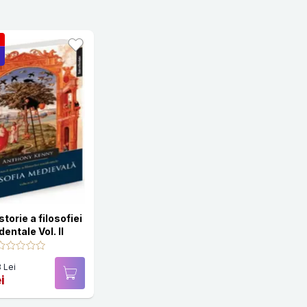
storie a filosofiei
dentale Vol. II
 Lei
i