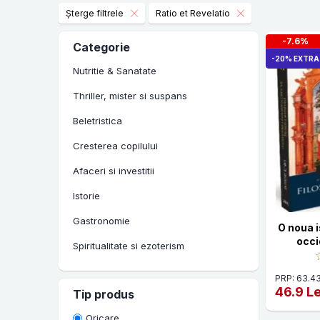
Șterge filtrele
Ratio et Revelatio
-7.6%
Categorie
-20% EXTRA
Nutritie & Sanatate
Thriller, mister si suspans
Beletristica
Cresterea copilului
Afaceri si investitii
Istorie
Gastronomie
O noua i
occi
Spiritualitate si ezoterism
Manuale scolare si auxiliare
PRP: 63.43
46.9 Le
Tip produs
Carti in limbi straine
Oricare