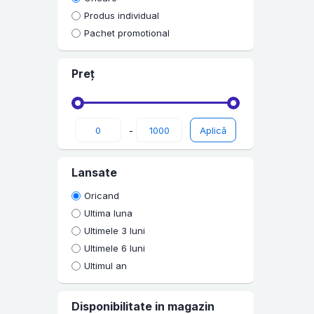
Carti cu autograf
Produs individual
Non-fictiune
Pachet promotional
Carti in limba engleza
Preț
Pop Culture
Carti Sociologie
Accesorii carti
-
Carti fictiune
Lansate
Religie
Oricand
Dezvoltare personala
Ultima luna
Memorii, biografii si jurnale
Ultimele 3 luni
Carti pentru copii
Ultimele 6 luni
Ultimul an
Carti de dragoste
Young Adult
Disponibilitate in magazin