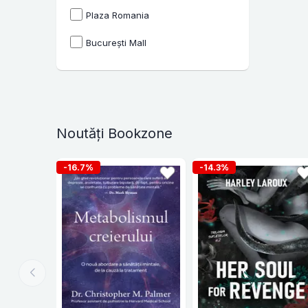
Plaza Romania
București Mall
Noutăți Bookzone
-16.7%
-14.3%