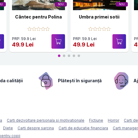
OU
NOU
NOU
Cântec pentru Polina
Umbra primei sotii
PRP: 59.9 Lei
PRP: 59.9 Lei
PR
49.9 Lei
49.9 Lei
4
a calității
Plătești în siguranță
Aj
ca
Carti dezvoltare personala si motivationale
Fictiune
Horror
Carti d
Diete
Carti despre sarcina
Carti de educatie financiara
Carti managem
pentru copii