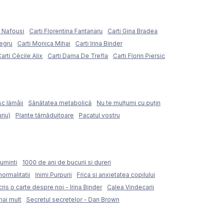
e Nafousi
Carti Florentina Fantanaru
Carti Gina Bradea
Negru
Carti Monica Mihai
Carti Irina Binder
arti Cécile Alix
Carti Dama De Trefla
Carti Florin Piersic
sc lămâii
Sănătatea metabolică
Nu te mulțumi cu puțin
riu)
Plante tămăduitoare
Pacatul vostru
uminti
1000 de ani de bucurii si dureri
normalitatii
Inimi Purpurii
Frica si anxietatea copilului
ris o carte despre noi - Irina Binder
Calea Vindecarii
mai mult
Secretul secretelor - Dan Brown