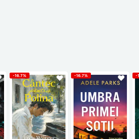
-16.7%
-16.7%
-