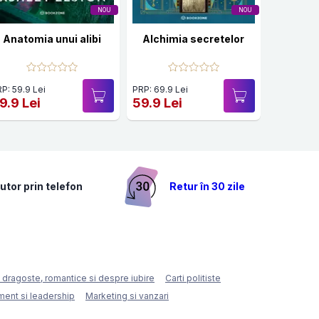
NOU
NOU
Anatomia unui alibi
Alchimia secretelor
K-pop: A
P: 59.9 Lei
PRP: 69.9 Lei
PRP: 59.9 
9.9 Lei
59.9 Lei
49.9 Le
utor prin telefon
Retur în 30 zile
e dragoste, romantice si despre iubire
Carti politiste
ent si leadership
Marketing si vanzari