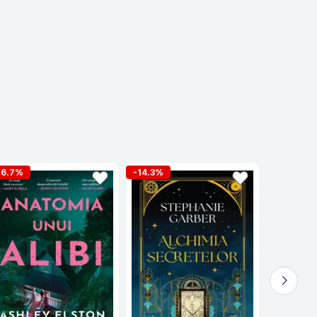
16.7%
-14.3%
-16.7%