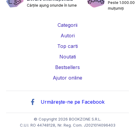
Peste 1.000.000
Cărțile ajung oriunde în lume
mulțumiți
Categorii
Autori
Top carti
Noutati
Bestsellers
Ajutor online
Urmărește-ne pe Facebook
© Copyright 2026 BOOKZONE S.R.L.
C.U.I. RO 44748128, Nr. Reg. Com. J2021014096403