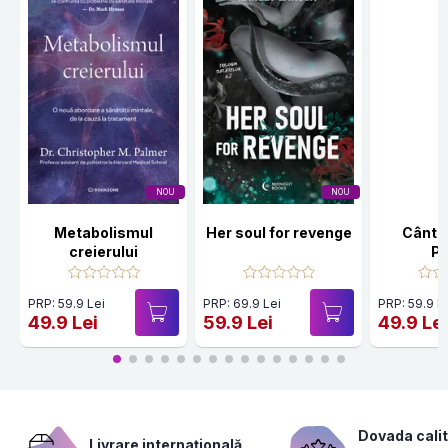
NOU
NOU
Metabolismul
Her soul for revenge
Cânte
creierului
Po
PRP: 59.9 Lei
PRP: 69.9 Lei
PRP: 59.9 L
49.9 Lei
59.9 Lei
49.9 Le
Dovada calit
Livrare internațională