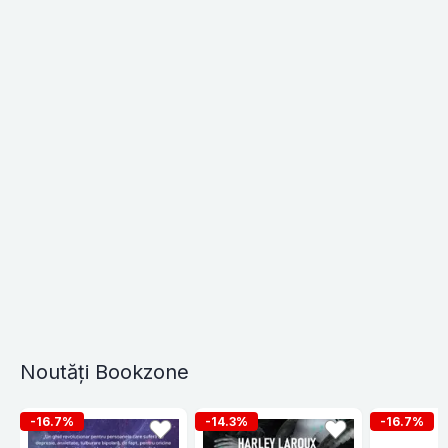
Noutăți Bookzone
-16.7%
-14.3%
-16.7%