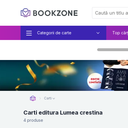
Categorii de carte
Top căr
Carti
Carti editura Lumea crestina
4 produse