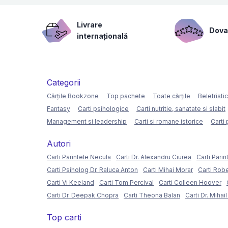
Livrare
Dovad
internațională
Categorii
Cărțile Bookzone
Top pachete
Toate cărțile
Beletristi
Fantasy
Carti psihologice
Carti nutritie, sanatate si slabit
Management si leadership
Carti si romane istorice
Carti 
Autori
Carti Parintele Necula
Carti Dr. Alexandru Ciurea
Carti Parin
Carti Psiholog Dr. Raluca Anton
Carti Mihai Morar
Carti Rob
Carti Vi Keeland
Carti Tom Percival
Carti Colleen Hoover
Carti Dr. Deepak Chopra
Carti Theona Balan
Carti Dr. Mihai
Top carti