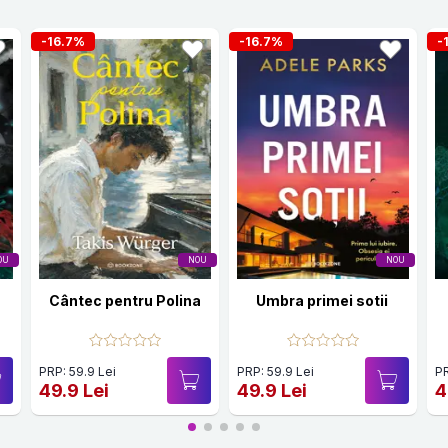
-16.7%
-16.7%
-
OU
NOU
NOU
Cântec pentru Polina
Umbra primei sotii
PRP: 59.9 Lei
PRP: 59.9 Lei
PR
49.9 Lei
49.9 Lei
4