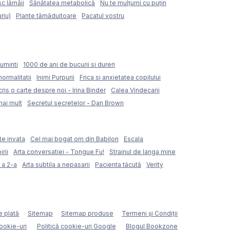
sc lămâii
Sănătatea metabolică
Nu te mulțumi cu puțin
riu)
Plante tămăduitoare
Pacatul vostru
uminti
1000 de ani de bucurii si dureri
normalitatii
Inimi Purpurii
Frica si anxietatea copilului
ris o carte despre noi - Irina Binder
Calea Vindecarii
mai mult
Secretul secretelor - Dan Brown
te invata
Cel mai bogat om din Babilon
Escala
rii
Arta conversatiei - Tongue Fu!
Strainul de langa mine
 a 2-a
Arta subtila a nepasarii
Pacienta tăcută
Verity
e plată
Sitemap
Sitemap produse
Termeni şi Condiţii
cookie-uri
Politică cookie-uri Google
Blogul Bookzone