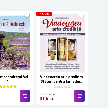
-14.9%
 mănăstirești Vol.
Vindecarea prin credinta.
1
Sfaturi pentru tamaduire
sufleteasca
i
PRP: 37 Lei
i
31.5 Lei