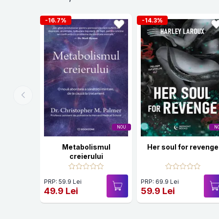
-16.7%
-14.3%
NOU
N
Metabolismul
Her soul for revenge
creierului
PRP: 59.9 Lei
PRP: 69.9 Lei
49.9 Lei
59.9 Lei