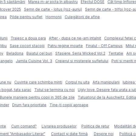
în 5 săptămâni
Marea m-ar picta în albastru
Efectul DOSE
Cât timp înflore
rdcover 2025
Semn de carte - lotus (roz-auriu)
Semn de carte - trifoi (roz-au
irea
Pilde pentru suflet
Hormonii
Culegătorii de afine
lunii
Traiesc a doua oara
After - dupa ce ne-am intalnit
Complexul fetei c
libu
Sase cocori stacojii
Patru regine moarte
Finalul - Off Campus
Mitul 
my
Beladona
Baiatul cel bun
Sfasiere. Seria Wicked Vol.2
Tentatie
Am sc
langelo
Jamila Cuisine Vol. 3
Creierul si misterele sufletului
Poti si meriti 
une nu
Cuvinte care schimba minti
Corpul nu uita
Arta manipularii
Iubirea 
 bogat, tata sarac
Totul se termina cu noi
Ugly love. Despre fata urata a iubi
Bunele maniere pentru copii in 365 de zile
Tatuatorul de la Auschwitz. Editia
Binder
Drum fara prioritate
Tine-ti copiii aproape
ente
Cum comand?
Livrarea produselor
Politica de retur
Modalităţi d
ment "Ambasador Literar"
Contact și date firmă
Despre noi
Politică 