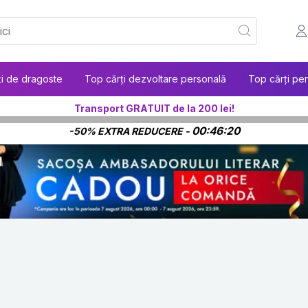
ți de dragoste
Top cărți dezvoltare personală
Top cărți pen
Transport GRATUIT de la 200 lei!
00:46:19
-50% EXTRA REDUCERE -