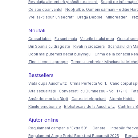
Revoluția alimentară și sănătatea inimii
Scapă de inflamație 
Ce stie doar vantul
Nopți albe. Oameni sărmani - ediție Ha
Vrei să-ți spun un secret?
Dragă Debbie
Mindreader
Trez
Noutati
Ceasul iubirii
Eu sunt maia
Visurile tatalui meu
Orasul semi
Din Spania cu dragoste
Rivali in croaziera
Scandalul din Ma
Copii mai puternici decat bullyingul
Crima de la conacul Re
Tine-ti copiii aproape
Templul umbrelor. Minciuna lui Miche
Bestsellers
Viata dupa Auschwitz
Crima Perfecta Vol 1.
Cand corpul sp
Arta sexualității
Conversatii cu Dumnezeu - Vol. 1+2+3
Tata
Amândoi mor la sfârșit
Cartea intelepciunii
Atomic Habits
Rănile emoționale
Bibliotecara de la Auschwitz
Carti Irina 
Ajutor online
Regulament campanie "Extra 50"
Cariere
Întrebări frecv
Regulament Alege Pretul Bookfest Bucuresti 2025
Regula