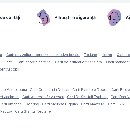
a calității
Plătești în siguranță
Aj
ca
Carti dezvoltare personala si motivationale
Fictiune
Horror
Carti d
Diete
Carti despre sarcina
Carti de educatie financiara
Carti managem
pentru copii
tele Vasile Ioana
Carti Constantin Dulcan
Carti Parintele Dobos
Carti Roxi
ert Jackman
Carti Andreea Savulescu
Carti Dr. Shefali Tsabary
Carti Dan 
Carti Amanda F Doering
Carti Melissa Higgins
Carti Anays M.
Carti Fixiki
C
l Pautov
Carti Sfantul Nectarie