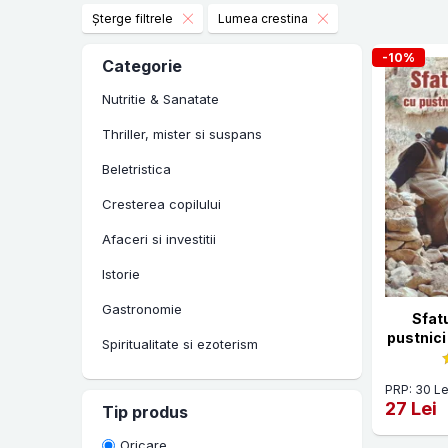
Șterge filtrele
Lumea crestina
-10%
Categorie
Nutritie & Sanatate
Thriller, mister si suspans
Beletristica
Cresterea copilului
Afaceri si investitii
Istorie
Gastronomie
Sfatu
pustnici 
Spiritualitate si ezoterism
Manuale scolare si auxiliare
PRP: 30 Le
27 Lei
Tip produs
Carti in limbi straine
Oricare