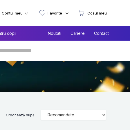
Contul meu
Favorite
Cosul meu
tru copii
Noutati
Cariere
Contact
Ordonează după