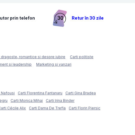
utor prin telefon
Retur în 30 zile
e dragoste, romantice si despre iubire
Carti politiste
ent si leadership
Marketing si vanzari
e Nafousi
Carti Florentina Fantanaru
Carti Gina Bradea
Negru
Carti Monica Mihai
Carti Irina Binder
arti Cécile Alix
Carti Dama De Trefla
Carti Florin Piersic