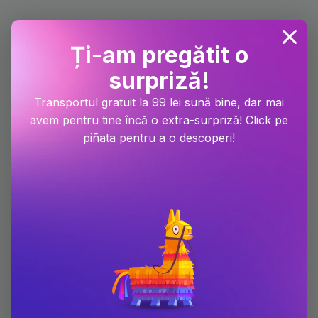
Ți-am pregătit o
surpriză!
Transportul gratuit la 99 lei sună bine, dar mai
avem pentru tine încă o extra-surpriză! Click pe
piñata pentru a o descoperi!