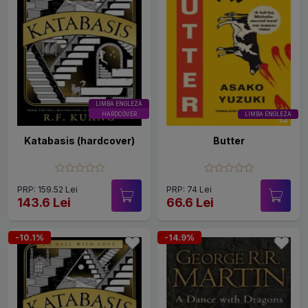
LIMBA ENGLEZA
HARDCOVER
LIMBA ENGLEZA
Katabasis (hardcover)
Butter
PRP: 159.52 Lei
PRP: 74 Lei
143.6 Lei
66.6 Lei
-10.1%
-14.9%