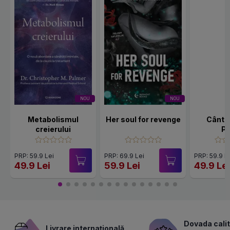
NOU
NOU
Metabolismul
Her soul for revenge
Cânte
creierului
Po
PRP: 59.9 Lei
PRP: 69.9 Lei
PRP: 59.9 L
49.9 Lei
59.9 Lei
49.9 Le
Dovada calit
Livrare internațională