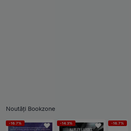
Noutăți Bookzone
-16.7%
-14.3%
-16.7%