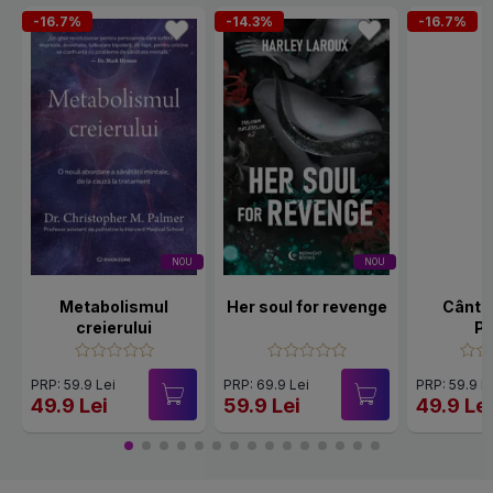
-16.7%
-14.3%
-16.7%
NOU
NOU
Metabolismul
Her soul for revenge
Cânte
creierului
Po
PRP: 59.9 Lei
PRP: 69.9 Lei
PRP: 59.9 L
49.9 Lei
59.9 Lei
49.9 Le