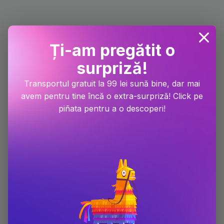
Ți-am pregătit o
surpriză!
Transportul gratuit la 99 lei sună bine, dar mai
avem pentru tine încă o extra-surpriză! Click pe
piñata pentru a o descoperi!