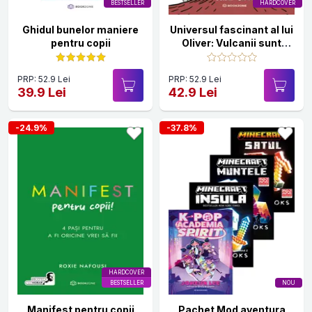
BESTSELLER
HARDCOVER
Ghidul bunelor maniere
Universul fascinant al lui
pentru copii
Oliver: Vulcanii sunt
grozavi!
PRP: 52.9 Lei
PRP: 52.9 Lei
39.9 Lei
42.9 Lei
-24.9%
-37.8%
HARDCOVER
BESTSELLER
NOU
Manifest pentru copii
Pachet Mod aventura