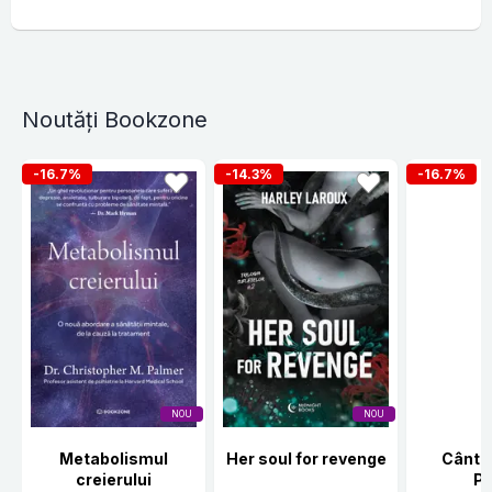
Noutăți Bookzone
-16.7%
-14.3%
-16.7%
NOU
NOU
Metabolismul
Her soul for revenge
Cânte
creierului
Po