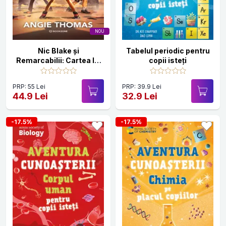
NOU
Nic Blake și
Tabelul periodic pentru
Remarcabilii: Cartea lui
copii isteți
Anansi
PRP: 55 Lei
PRP: 39.9 Lei
44.9 Lei
32.9 Lei
-17.5%
-17.5%