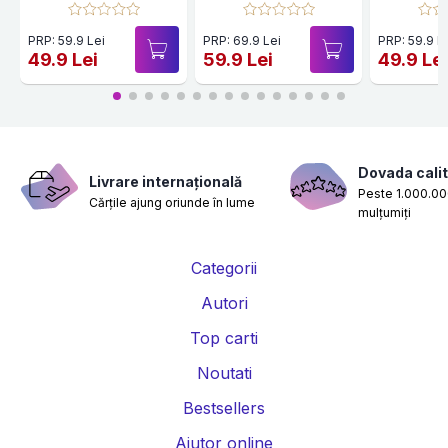
PRP: 59.9 Lei
PRP: 69.9 Lei
PRP: 59.9 L
49.9 Lei
59.9 Lei
49.9 Le
Dovada calit
Livrare internațională
Peste 1.000.000
Cărțile ajung oriunde în lume
mulțumiți
Categorii
Autori
Top carti
Noutati
Bestsellers
Ajutor online