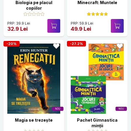
Biologia pe placul
Minecraft: Muntele
copiilor
PRP: 39.9 Lei
PRP: 59.9 Lei
32.9 Lei
49.9 Lei
-20%
-27.2%
NOU
NOU
Magia se trezește
Pachet Gimnastica
minții