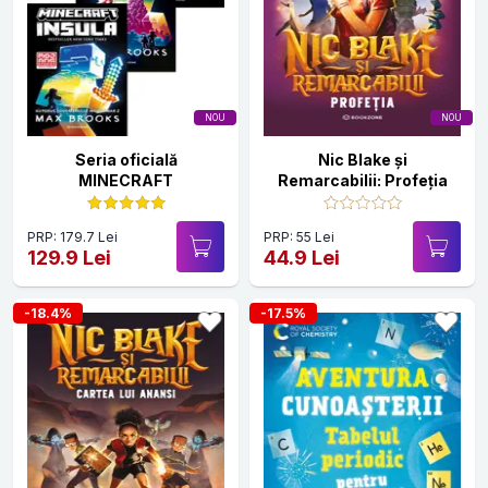
NOU
NOU
Seria oficială
Nic Blake și
MINECRAFT
Remarcabilii: Profeția
PRP: 179.7 Lei
PRP: 55 Lei
129.9 Lei
44.9 Lei
-18.4%
-17.5%