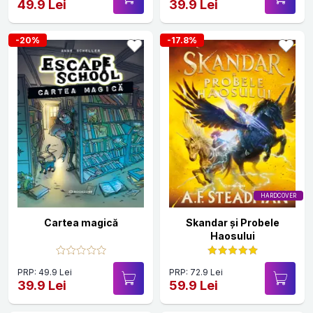
49.9 Lei
39.9 Lei
-20%
-17.8%
HARDCOVER
Cartea magică
Skandar și Probele
Haosului
PRP: 49.9 Lei
PRP: 72.9 Lei
39.9 Lei
59.9 Lei