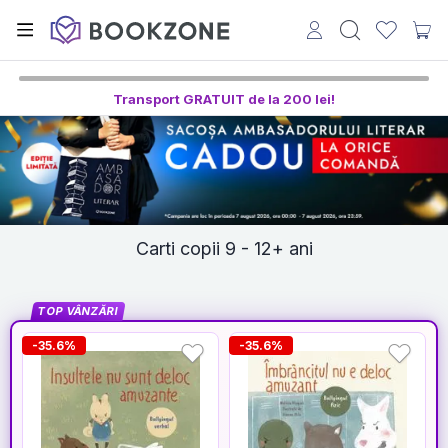
Transport GRATUIT de la 200 lei!
Carti copii 9 - 12+ ani
TOP VÂNZĂRI
-35.6%
-35.6%