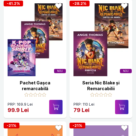
-41.2%
-28.2%
NOU
NOU
Pachet Gașca
Seria Nic Blake și
remarcabilă
Remarcabilii
PRP: 169.9 Lei
PRP: 110 Lei
99.9 Lei
79 Lei
-21%
-21%