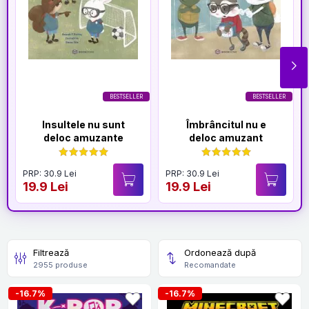
BESTSELLER
BESTSELLER
Insultele nu sunt
Îmbrâncitul nu e
deloc amuzante
deloc amuzant
PRP: 30.9 Lei
PRP: 30.9 Lei
19.9 Lei
19.9 Lei
Filtrează
Ordonează după
2955 produse
Recomandate
-16.7%
-16.7%