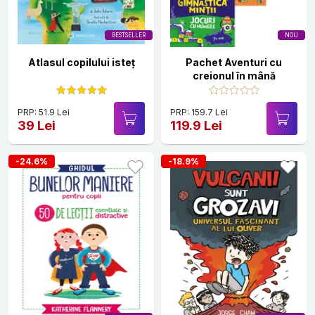
BESTSELLER
NOU
Atlasul copilului isteț
Pachet Aventuri cu
creionul în mână
PRP: 51.9 Lei
PRP: 159.7 Lei
39 Lei
119.9 Lei
-24.6%
-18.9%